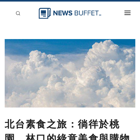
回到首頁
新聞稿分類
登入
刊登
北台素食之旅：徜徉於桃
園、林口的綠意美食與購物