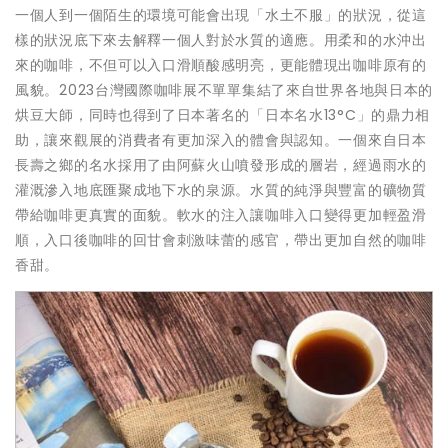
一個人到一個陌生的環境可能會出現「水土不服」的狀況，從這
樣的狀況底下來去解釋一個人對於水質的適應。用柔和的水沖出
來的咖啡，不但可以入口滑順酸感明亮，更能體現出咖啡原有的
風貌。2023台灣國際咖啡展不單單集結了來自世界各地與日本的
烘豆大師，同時也得到了日本著名的「日本名水13°C」的鼎力相
助，讓來觀展的消費者有更加深入的體會與認知。一個來自日本
長壽之鄉的名水採用了由阿蘇火山噴發形成的層岩，經過雨水的
灌溉滲入地底匯聚成地下水的泉源。水質的純淨與豐富的礦物質
帶給咖啡更真實的面貌。軟水的注入讓咖啡入口變得更加輕盈滑
順，入口後咖啡的回甘會刺激味蕾的感官，帶出更加自然的咖啡
香甜。