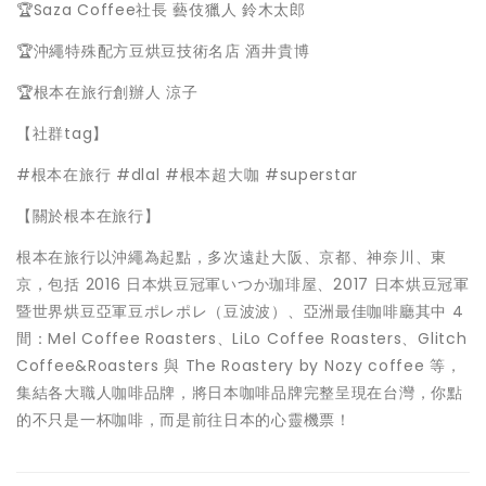
🏆Saza Coffee社長 藝伎獵人 鈴木太郎
🏆沖繩特殊配方豆烘豆技術名店 酒井貴博
🏆根本在旅行創辦人 涼子
【社群tag】
#根本在旅行 #dlal #根本超大咖 #superstar
【關於根本在旅行】
根本在旅行以沖繩為起點，多次遠赴大阪、京都、神奈川、東
京，包括 2016 日本烘豆冠軍いつか珈琲屋、2017 日本烘豆冠軍
暨世界烘豆亞軍豆ポレポレ（豆波波）、亞洲最佳咖啡廳其中 4
間：Mel Coffee Roasters、LiLo Coffee Roasters、Glitch
Coffee&Roasters 與 The Roastery by Nozy coffee 等，
集結各大職人咖啡品牌，將日本咖啡品牌完整呈現在台灣，你點
的不只是一杯咖啡，而是前往日本的心靈機票！