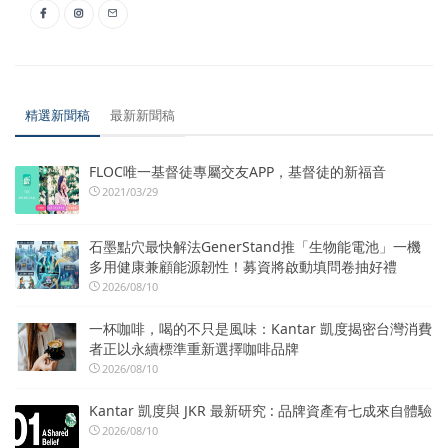
精選新聞稿
最新新聞稿
FLOC唯一基督徒專屬交友APP，基督徒的新福音
2021/03/29
石墨點穴最快解法GenerStand推「生物能電池」一機
多用健康兼顧能源韌性！募資將啟動填問卷抽好禮
2026/08/10
一杯咖啡，喝的不只是風味：Kantar 凱度揭密台灣消費
者正以永續標準重新選擇咖啡品牌
2026/08/10
Kantar 凱度與 JKR 最新研究 : 品牌資產有七成來自體驗
2026/08/10