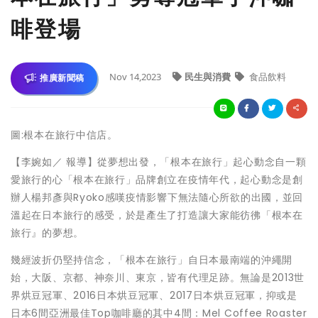
啡登場
Nov 14,2023
民生與消費
食品飲料
推廣新聞稿
圖:根本在旅行中信店。
【李婉如／ 報導】從夢想出發，「根本在旅行」起心動念自一顆
愛旅行的心「根本在旅行」品牌創立在疫情年代，起心動念是創
辦人楊邦彥與Ryoko感嘆疫情影響下無法隨心所欲的出國，並回
溫起在日本旅行的感受，於是產生了打造讓大家能彷彿「根本在
旅行』的夢想。
幾經波折仍堅持信念，「根本在旅行」自日本最南端的沖繩開
始，大阪、京都、神奈川、東京，皆有代理足跡。無論是2013世
界烘豆冠軍、2016日本烘豆冠軍、2017日本烘豆冠軍，抑或是
日本6間亞洲最佳Top咖啡廳的其中4間：Mel Coffee Roaster