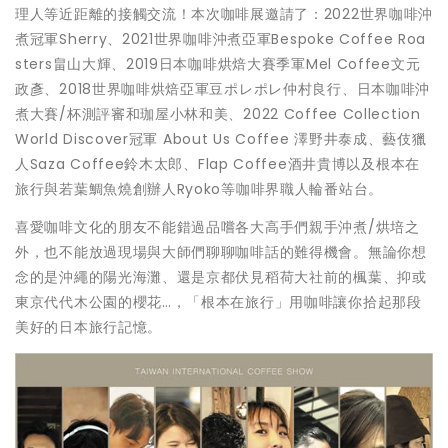
理人等近距離的接觸交流！本次咖啡展邀請了：2022世界咖啡沖
煮冠軍Sherry、2021世界咖啡沖煮亞軍Bespoke Coffee Roa
sters畠山大輝、2019日本咖啡烘焙大賽季軍Mel Coffee文元
政彥、2018世界咖啡烘焙亞軍豆ポレポレ仲村良行、日本咖啡沖
煮大賽/杯測評審和珈屋小林和美、2022 Coffee Collection
World Discover冠軍 About Us Coffee 澤野井泰成、藝伎獵
人Saza Coffee鈴木太郎、Flap Coffee酒井貴博以及根本在
旅行與若葉鯛魚燒創辦人Ryoko等咖啡界職人輪番站台。
喜愛咖啡文化的朋友不能錯過品嚐各大高手們親手沖煮/烘培之
外，也不能放過現場與大師們聊聊咖啡話的難得機會。無論你想
念的是沖繩的陽光海灘、還是京都伏見稻荷大社前的楓葉、抑或
東京代代木公園的櫻花…，「根本在旅行」用咖啡讓你拾起那段
美好的日本旅行記憶。