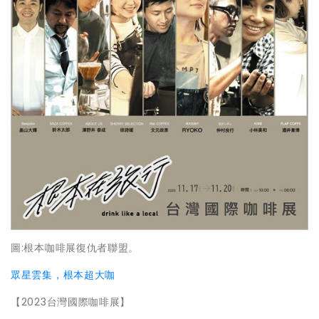
圖:根本咖啡展復仇者聯盟。
眾星雲集，根本超大咖
【2023台灣國際咖啡展】