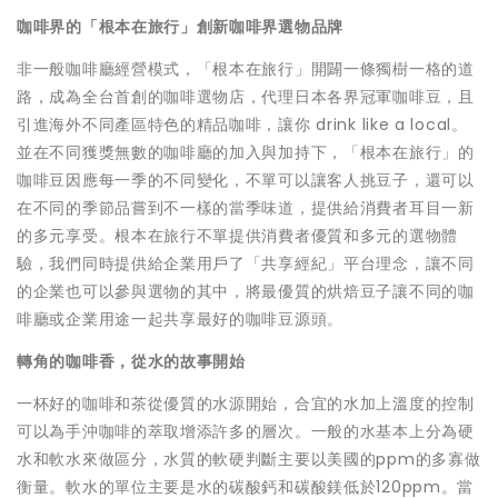
咖啡界的「根本在旅行」創新咖啡界選物品牌
非一般咖啡廳經營模式，「根本在旅行」開闢一條獨樹一格的道
路，成為全台首創的咖啡選物店，代理日本各界冠軍咖啡豆，且
引進海外不同產區特色的精品咖啡，讓你 drink like a local。
並在不同獲獎無數的咖啡廳的加入與加持下，「根本在旅行」的
咖啡豆因應每一季的不同變化，不單可以讓客人挑豆子，還可以
在不同的季節品嘗到不一樣的當季味道，提供給消費者耳目一新
的多元享受。根本在旅行不單提供消費者優質和多元的選物體
驗，我們同時提供給企業用戶了「共享經紀」平台理念，讓不同
的企業也可以參與選物的其中，將最優質的烘焙豆子讓不同的咖
啡廳或企業用途一起共享最好的咖啡豆源頭。
轉角的咖啡香，從水的故事開始
一杯好的咖啡和茶從優質的水源開始，合宜的水加上溫度的控制
可以為手沖咖啡的萃取增添許多的層次。一般的水基本上分為硬
水和軟水來做區分，水質的軟硬判斷主要以美國的ppm的多寡做
衡量。軟水的單位主要是水的碳酸鈣和碳酸鎂低於120ppm。當