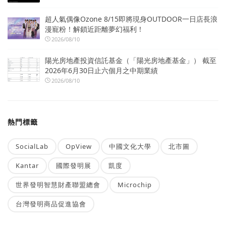
超人氣偶像Ozone 8/15即將現身OUTDOOR一日店長浪
漫寵粉！解鎖近距離夢幻福利！
2026/08/10
陽光房地產投資信託基金（「陽光房地產基金」） 截至
2026年6月30日止六個月之中期業績
2026/08/10
熱門標籤
SocialLab
OpView
中國文化大學
北市圖
Kantar
國際發明展
凱度
世界發明智慧財產聯盟總會
Microchip
台灣發明商品促進協會