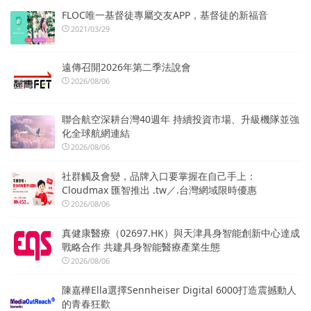
FLOC唯一基督徒專屬交友APP，基督徒的新福音
2021/03/29
遠傳召開2026年第二季法說會
2026/08/06
聯合航空深耕台灣40週年 持續投資市場、升級機隊並強
化全球航網連結
2026/08/06
社群觸及會變，品牌入口要掌握在自己手上：
Cloudmax 匯智推出 .tw／.台灣網域限時優惠
2026/08/06
真健康醫療（02697.HK）與天津具身智能創新中心達成
戰略合作 共建具身智能醫療產業生態
2026/08/06
陳嘉樺Ella選擇Sennheiser Digital 6000打造震撼動人
的青春狂歡