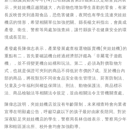
新竹縣議員鄭美琴今(14)日在縣議會第20屆第2次定期會質詢表
示，夾娃娃機店越開越大，內容物也增加學生喜歡的零食，有家
長反映曾夾到過期食品，恐危害健康，夜間也有學生流連夾娃娃
機店的情形，希望相關單位加強把關。縣長楊文科指出，會責成
產發、衛生、警察等局處加強查緝，讓竹縣孩子在健康安全的環
境成長茁壯。
產發處長陳偉志表示，產業發展處查核選物販賣機(夾娃娃機)的
重點有二，首先要確認機台經過經濟部評鑑為「非屬電子遊戲
機」，並不得變更機台結構和玩法。第二，必須為對價取物方
式，也就是保證可夾到的商品不得低於市價的7成。至於機台內
部的商品，將視類別不同依食品安全衛生管理法、菸害防制法、
兒童及少年福利與權益保障法、刑法、動物保護法、商品標示
法、商品檢驗法等相關法令規定，並由相關法令主管機關查處。
陳偉志說明，夾娃娃機店並沒有年齡限制，未來稽查時會向業者
宣導在明顯處公告，呼籲12歲以下的孩子最好由家長陪同。對於
深夜駐足夾娃娃機店的學生，警察局長林信雄表示，警察局少年
隊和轄區派出所、校外會均會加強勸導。