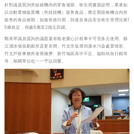
針對議員質詢夾娃娃機內的零食過期，衛生局書面說明，業者如
以自動選物販賣機（夾娃娃機）販售食品，應定期巡檢機台內所
販售的食品效期，如逾有效日期，則違反食品安全衛生管理法第1
5條規定，得處6萬至2億元罰鍰。
鄭美琴議員質詢的議題還有敬老愛心計程車卡可否多元使用、縣
立溜冰場規劃廁所及更衣間、竹北市翁厝圳溪水污染處置情形、
竹北戶政事務所老舊擁擠、新竹地區高中不足、協助烏魚行銷等
等，相關單位也一一予以回覆。