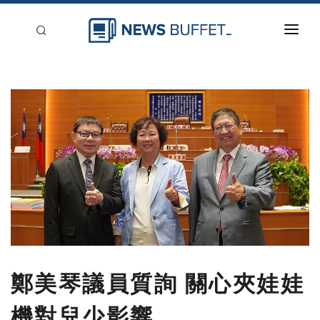
回到首頁
新聞稿分類
登入
刊登
鄭美琴議員質詢 關心夾娃娃
機對兒少影響