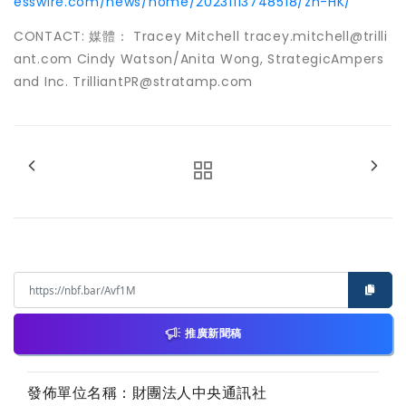
esswire.com/news/home/20231113748518/zh-HK/
CONTACT: 媒體： Tracey Mitchell tracey.mitchell@trilli
ant.com Cindy Watson/Anita Wong, StrategicAmpers
and Inc. TrilliantPR@stratamp.com
推廣新聞稿
發佈單位名稱：財團法人中央通訊社