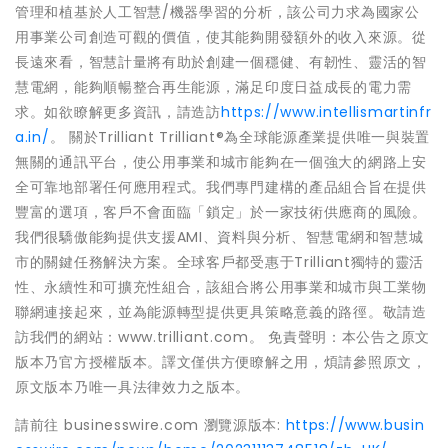
管理和植基於人工智慧/機器學習的分析，該公司力求為國家公
用事業公司創造可觀的價值，使其能夠開發額外的收入來源。從
長遠來看，智慧計量將有助於創建一個穩健、有韌性、靈活的智
慧電網，能夠順暢整合再生能源，滿足印度日益成長的電力需
求。如欲瞭解更多資訊，請造訪
https://www.intellismartinfr
a.in/
。 關於Trilliant Trilliant®為全球能源產業提供唯一與裝置
無關的通訊平台，使公用事業和城市能夠在一個強大的網路上安
全可靠地部署任何應用程式。我們專門建構的產品組合旨在提供
豐富的選項，客戶不會面臨「鎖定」於一家技術供應商的風險。
我們很驕傲能夠提供支援AMI、資料與分析、智慧電網和智慧城
市的關鍵任務解決方案。全球客戶都受惠于Trilliant獨特的靈活
性、永續性和可擴充性組合，該組合將公用事業和城市與工業物
聯網連接起來，並為能源轉型提供更具策略意義的路徑。敬請造
訪我們的網站：www.trilliant.com。 免責聲明：本公告之原文
版本乃官方授權版本。譯文僅供方便瞭解之用，煩請參照原文，
原文版本乃唯一具法律效力之版本。
請前往 businesswire.com 瀏覽源版本:
https://www.busin