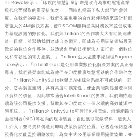
nil Rawal表示：「印度的智慧計量計畫是政府為推動配電產業
現代化而採取的重要措施之一，同時也提高了私人部門的參與
度。在我們的專案中，我們依靠重要的合作夥伴關係來設計和部
署強大的AMI解決方案，使DISCOM能夠提高財務效率並促成電
力基礎設施的數位化。我們與Trilliant的合作將大大有助於達成
這一目標，並幫助我們達成自身願景，即成為公用事業領域最受
歡迎的數位合作夥伴，並透過創新的技術解決方案打造一個數位
化和有韌性的電力產業。」 Trilliant亞太區董事總經理Eugene
Loke表示：「IntelliSmart是公用事業數位化解決方案的真正領
導者，我們很榮幸能成為他們在印度推廣智慧電錶的合作夥伴之
一。Trilliant的UnitySuite軟體是AMI綜合系統不可或缺的一部
分。它與裝置無關，具有高度可擴充性，使企業能夠儘量發揮網
路資料的價值，因此非常適合IntelliSmart的要求。我們期待繼
續為該公司提供支援，幫助其在印度建立一個永續的高效能源生
態系統。」 Trilliant的UnitySuite可管理包括電錶、蜂窩網路介
面控制器(NIC)等在內的現場裝置；自動獲取電錶資料，避免人
工介入；並將資料傳送到即時決策所需的位置。它透過儀錶盤和
視覺化功能監控網路效能，為集中式公用事業應用提供協助，並