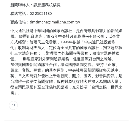
新聞聯絡人：訊息服務核稿員
聯絡電話：02-25051180
聯絡信箱：
timtimcna@mail.cna.com.tw
中央通訊社是中華民國的國家通訊社，是台灣最具影響力的新聞媒
體。 經歷組織改造，1973年中央社改組為股份有限公司，以企業
方式經營；隨著民主化發展，1996年依據「中央通訊社設置條
例」改制為財團法人，定位為全民共有的國家通訊社，獨立超然執
行三大法定任務： ．辦理國內外新聞報導業務，服務大眾傳播媒
體。 ．辦理國家對外新聞通訊業務，促進國際對台灣之瞭解。 ．
加強與國際新聞通訊社合作，增進國際新聞交流。 秉持「正確、
領先、客觀、翔實」的基本原則，中央社專業新聞團隊每天以中、
英、日文即時對外發出上千則新聞、照片、圖表、影音與資訊，是
台灣唯一多語文新聞媒體，服務對象從媒體客戶擴大為閱聽大眾；
從台灣民眾延伸至全球僑胞與讀者，充分扮演「台灣之眼，世界之
窗」。