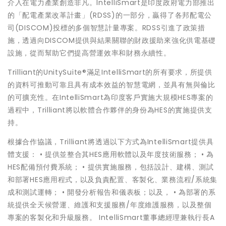
介入在電力產業創造非凡。IntelliSmart是印度政府電力部推出
的「配電產業改革計畫」(RDSS)的一部分，贏得了各邦配電公
司(DISCOM)投標的多個智慧計量專案。RDSS引進了政策措
施，透過向DISCOM提供與結果關聯的財政援助來強化供電基礎
設施，從而幫助它們提高營運效率和財務永續性。
Trilliant的UnitySuite®滿足IntelliSmart的所有要求，所提供
的資料可推動可靠且具有成本效益的智慧電網，並具有無與倫比
的可擴充性。在IntelliSmart為印度客戶實施大規模HES專案的
過程中，Trilliant將以軟體合作夥伴的身份為HES的實施提供支
持。
根據合作協議，Trilliant將透過以下方式為IntelliSmart提供具
體支援： • 提供並整合其HES應用軟體以及年度技術服務； • 為
HES配備預付費系統； • 提供實施服務，包括設計、建構、測試
和部署HES應用程式，以及負責配置、客製化、業務流程/系統集
成和測試運轉； • 開發分析報告和儀表板；以及， • 為部署的系
統提供全天候營運、維護和支援服務/年度維護服務，以及整個
專案的客製化和升級服務。 IntelliSmart董事總經理兼執行長A