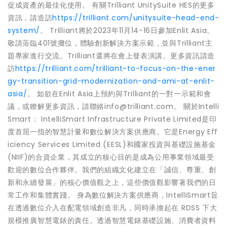
促成資產的最佳化使用。 有關Trilliant UnitySuite HES的更多
資訊，請造訪
https://trilliant.com/unitysuite-head-end-
system/
。 Trilliant將於2023年11月14-16日參加Enlit Asia。
敬請蒞臨401號攤位，體驗創新解決方案示範，並與Trilliant主
題專家進行交流。Trilliant還將在會上發表演講。更多資訊請造
訪
https://trilliant.com/trilliant-to-focus-on-the-ener
gy-transition-grid-modernization-and-ami-at-enlit-
asia/
。 如欲在Enlit Asia上預約與Trilliant的一對一示範和會
議，或瞭解更多資訊，請聯絡info@trilliant.com。 關於Intelli
Smart： IntelliSmart Infrastructure Private Limited是印
度首屈一指的智慧計量和數位解決方案供應商。它是Energy Eff
iciency Services Limited (EESL)和國家投資與基礎設施基金
(NIIF)的合資企業，其成立的核心目的是成為公用事業領域最受
歡迎的數位合作夥伴。我們的組織文化建立在「誠信、尊重、創
新和永續發展」的核心價值觀之上，這些價值觀影響著我們的日
常工作和集體實踐。 身為數位解決方案供應商，IntelliSmart旨
在透過數位介入在配電領域創造非凡，同時承擔起在 RDSS 下大
規模推廣智慧電錶的責任。透過智慧電錶基礎設施、消費者資料