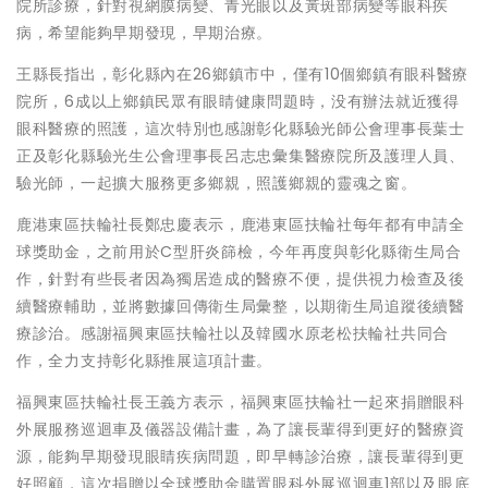
院所診療，針對視網膜病變、青光眼以及黃斑部病變等眼科疾
病，希望能夠早期發現，早期治療。
王縣長指出，彰化縣內在26鄉鎮市中，僅有10個鄉鎮有眼科醫療
院所，6成以上鄉鎮民眾有眼睛健康問題時，没有辦法就近獲得
眼科醫療的照護，這次特別也感謝彰化縣驗光師公會理事長葉士
正及彰化縣驗光生公會理事長呂志忠彙集醫療院所及護理人員、
驗光師，一起擴大服務更多鄉親，照護鄉親的靈魂之窗。
鹿港東區扶輪社長鄭忠慶表示，鹿港東區扶輪社每年都有申請全
球獎助金，之前用於C型肝炎篩檢，今年再度與彰化縣衛生局合
作，針對有些長者因為獨居造成的醫療不便，提供視力檢查及後
續醫療輔助，並將數據回傳衛生局彙整，以期衛生局追蹤後續醫
療診治。感謝福興東區扶輪社以及韓國水原老松扶輪社共同合
作，全力支持彰化縣推展這項計畫。
福興東區扶輪社長王義方表示，福興東區扶輪社一起來捐贈眼科
外展服務巡迴車及儀器設備計畫，為了讓長輩得到更好的醫療資
源，能夠早期發現眼睛疾病問題，即早轉診治療，讓長輩得到更
好照顧，這次捐贈以全球獎助金購置眼科外展巡迴車1部以及眼底