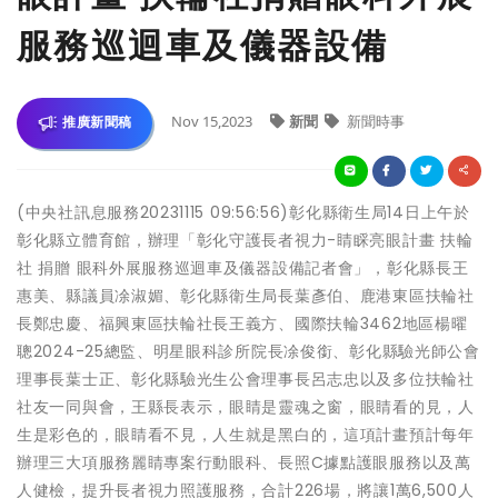
服務巡迴車及儀器設備
Nov 15,2023
新聞
新聞時事
推廣新聞稿
(中央社訊息服務20231115 09:56:56)彰化縣衛生局14日上午於
彰化縣立體育館，辦理「彰化守護長者視力-睛睬亮眼計畫 扶輪
社 捐贈 眼科外展服務巡迴車及儀器設備記者會」，彰化縣長王
惠美、縣議員凃淑媚、彰化縣衛生局長葉彥伯、鹿港東區扶輪社
長鄭忠慶、福興東區扶輪社長王義方、國際扶輪3462地區楊曜
聰2024-25總監、明星眼科診所院長凃俊銜、彰化縣驗光師公會
理事長葉士正、彰化縣驗光生公會理事長呂志忠以及多位扶輪社
社友一同與會，王縣長表示，眼睛是靈魂之窗，眼睛看的見，人
生是彩色的，眼睛看不見，人生就是黑白的，這項計畫預計每年
辦理三大項服務麗睛專案行動眼科、長照C據點護眼服務以及萬
人健檢，提升長者視力照護服務，合計226場，將讓1萬6,500人