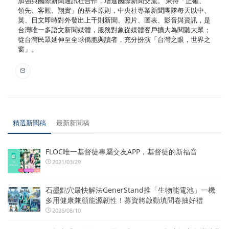
加強與國際新聞通訊社合作，增進國際新聞交流。 秉持「正確、
領先、客觀、翔實」的基本原則，中央社專業新聞團隊每天以中、
英、日文即時對外發出上千則新聞、照片、圖表、影音與資訊，是
台灣唯一多語文新聞媒體，服務對象從媒體客戶擴大為閱聽大眾；
從台灣民眾延伸至全球僑胞與讀者，充分扮演「台灣之眼，世界之
窗」。
精選新聞稿
最新新聞稿
FLOC唯一基督徒專屬交友APP，基督徒的新福音
2021/03/29
石墨點穴最快解法GenerStand推「生物能電池」一機
多用健康兼顧能源韌性！募資將啟動填問卷抽好禮
2026/08/10