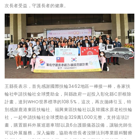
次長者受益，守護長者的健康。
王縣長表示，首先感謝國際扶輪3462地區一棒接一棒，各家扶
輪社申請扶輪社全球獎助金，與縣政府一起投入彰化縣C肝根除
計畫，達到WHO世界標準的108.5%，這次，再次拋磚引玉，特
別感謝鹿港東區扶輪社、福興東區扶輪社以及韓國水原老松扶輪
社，一起申請扶輪社全球獎助金329萬1,000元整，支持這項計
畫，購置眼科外展巡迴車1部以及6台護眼儀器設備，讓驗光師生
可以外展服務，深入偏鄉，協助有些長者沒辦法到專業眼科醫療