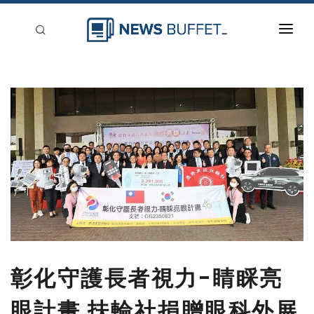
回到首頁
新聞稿分類
登入
刊登
彰化守護長者視力-睛睬亮
眼計畫 扶輪社捐贈眼科外展