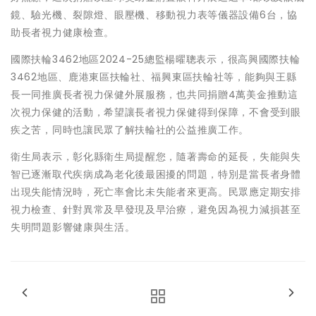
鏡、驗光機、裂隙燈、眼壓機、移動視力表等儀器設備6台，協
助長者視力健康檢查。
國際扶輪3462地區2024-25總監楊曜聰表示，很高興國際扶輪
3462地區、鹿港東區扶輪社、福興東區扶輪社等，能夠與王縣
長一同推廣長者視力保健外展服務，也共同捐贈4萬美金推動這
次視力保健的活動，希望讓長者視力保健得到保障，不會受到眼
疾之苦，同時也讓民眾了解扶輪社的公益推廣工作。
衛生局表示，彰化縣衛生局提醒您，隨著壽命的延長，失能與失
智已逐漸取代疾病成為老化後最困擾的問題，特別是當長者身體
出現失能情況時，死亡率會比未失能者來更高。民眾應定期安排
視力檢查、針對異常及早發現及早治療，避免因為視力減損甚至
失明問題影響健康與生活。