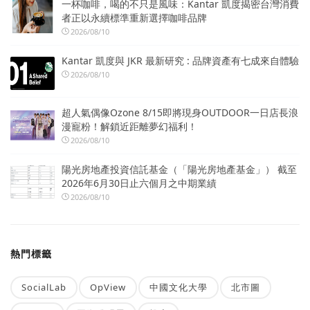
一杯咖啡，喝的不只是風味：Kantar 凱度揭密台灣消費
者正以永續標準重新選擇咖啡品牌
2026/08/10
Kantar 凱度與 JKR 最新研究 : 品牌資產有七成來自體驗
2026/08/10
超人氣偶像Ozone 8/15即將現身OUTDOOR一日店長浪
漫寵粉！解鎖近距離夢幻福利！
2026/08/10
陽光房地產投資信託基金（「陽光房地產基金」） 截至
2026年6月30日止六個月之中期業績
2026/08/10
熱門標籤
SocialLab
OpView
中國文化大學
北市圖