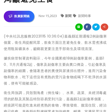
Nov 15,2023
新聞
新聞時事
推廣新聞稿
(中央社訊息服務20231115 10:36:04)嘉義縣近期通報2例副傷寒
個案，衛生局提醒民眾，飲食方面注意避免生食、飲水需煮沸或
使用瓶裝礦泉水，籲鄉親更要注意手部衛生及環境清潔。
據疾病管制署資料顯示，今年全國累積18例副傷寒案例，嘉縣1
0、11月共通報2起，傷寒及副傷寒主要由糞口傳染，引起傷寒及
副傷寒的細菌，會隨著患者的糞便與尿液排出體外，進而污染食
物和飲水，吃下這些沒有煮熟的受污染食物或喝下不乾淨的水源
後，便有可能被感染。
衛生局強調，貝殼類海產（例生蠔）、水果、蔬菜、未經消毒處
理的奶類及其製品特別容易受到污染，嘉義縣2起副傷寒個案，
經疫調可能是吃進未經煮熟的食物，導致發燒、腹瀉住院，經治
療已痊癒，嘉義縣針對烤蚵業者加強稽查、輔導，宣導民眾注意