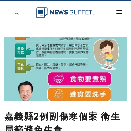
回到首頁
新聞稿分類
登入
刊登
嘉義縣2例副傷寒個案 衛生
局籲避免生食