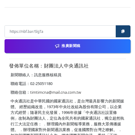
推廣新聞稿
發佈單位名稱：財團法人中央通訊社
新聞聯絡人：訊息服務核稿員
聯絡電話：02-25051180
聯絡信箱：
timtimcna@mail.cna.com.tw
中央通訊社是中華民國的國家通訊社，是台灣最具影響力的新聞媒
體。 經歷組織改造，1973年中央社改組為股份有限公司，以企業
方式經營；隨著民主化發展，1996年依據「中央通訊社設置條
例」改制為財團法人，定位為全民共有的國家通訊社，獨立超然執
行三大法定任務： ．辦理國內外新聞報導業務，服務大眾傳播媒
體。 ．辦理國家對外新聞通訊業務，促進國際對台灣之瞭解。 ．