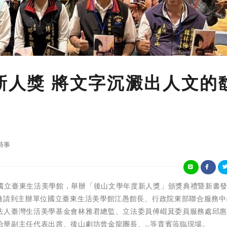
度新人獎 將文字沉澱出人文的
時事
由文化部所屬國立臺東生活美學館，舉辦「後山文學年度新人獎」頒獎典禮暨新書
動邀請到主辦單位國立臺東生活美學館江愚館長、行政院東部聯合服務中
法人臺灣生活美學基金會林雅君總監、立法委員傅崐萁委員服務處邱
治華副主任代表出席、後山劇坊曾金龍團長、…等貴賓蒞臨現場。