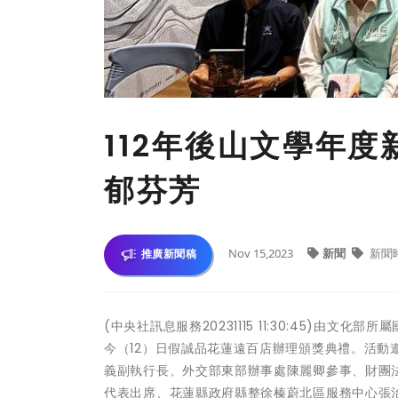
112年後山文學年
郁芬芳
Nov 15,2023
新聞
新聞
推廣新聞稿
(中央社訊息服務20231115 11:30:45)
今（12）日假誠品花蓮遠百店辦理頒獎典禮。活
義副執行長、外交部東部辦事處陳麗卿參事、財團
代表出席、花蓮縣政府縣整徐榛蔚北區服務中心張