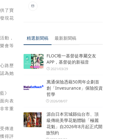
提供了寶
角發現花
地活動，
精選新聞稿
最新新聞稿
音樂會等
FLOC唯一基督徒專屬交友
APP，基督徒的新福音
的心路歷
2021/03/29
慧認為她
萬通保險憑藉50周年企劃首
創「Invesurance」保險投資
《藍》
哲學
各面向表
2026/08/07
中非常重
源自日本宮城縣仙台市、頂
級傳統美學花魁體驗「極麗
花魁」自2026年8月起正式開
感受傳達
放預約
。獲得評