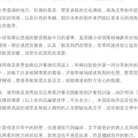
文學靈感的地方。壯麗的風景、豐富多樣的文化傳統，都為文學創作
深刻的情感，以及出色的筆觸，期許未來的創作者們能以更多元的視
去的篇章。
小排笛隊以悠揚的樂音開啟今日的盛事。嘉里國小排笛隊積極參與在
飛翔－聯合感恩音樂會」以及「聽見我們的聲音」世界民謠排笛公益
輩歡度節慶，深受社區居民的喜愛。
連明偉及黃秀如兩位評審擔任與談人，和兩位新銳作家一同分享創作
中，涉略了許多相關專業的書籍，才能準確地描述鳥獸的生態。鄭育
伴關係，透過香氣無需太多語言，就能傳達給對方安心的氛圍。
翡、連明偉及黃秀如五位專業評審召開嚴密的評審與討論，由許明涓
品獲得優選（以上依作品編號排序，不分名次）。本屆投稿作品皆從
鼓勵將真誠的感受及每個人獨特的人生體驗化為文字，這些都是文學
主題僅是日常中的經歷，但透過技巧與編排，文字能更好的將人文與
高興看到努力終於結果，當然這也不會是結束，而是繼續寫作的動力