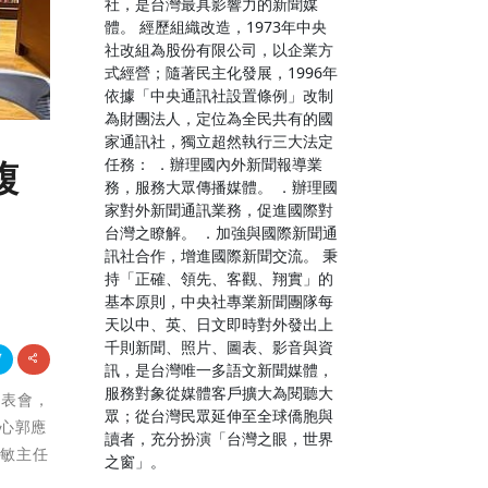
社，是台灣最具影響力的新聞媒
體。 經歷組織改造，1973年中央
社改組為股份有限公司，以企業方
式經營；隨著民主化發展，1996年
依據「中央通訊社設置條例」改制
為財團法人，定位為全民共有的國
家通訊社，獨立超然執行三大法定
任務： ．辦理國內外新聞報導業
馥
務，服務大眾傳播媒體。 ．辦理國
家對外新聞通訊業務，促進國際對
台灣之瞭解。 ．加強與國際新聞通
訊社合作，增進國際新聞交流。 秉
持「正確、領先、客觀、翔實」的
基本原則，中央社專業新聞團隊每
天以中、英、日文即時對外發出上
千則新聞、照片、圖表、影音與資
訊，是台灣唯一多語文新聞媒體，
服務對象從媒體客戶擴大為閱聽大
發表會，
眾；從台灣民眾延伸至全球僑胞與
心郭應
讀者，充分扮演「台灣之眼，世界
惠敏主任
之窗」。