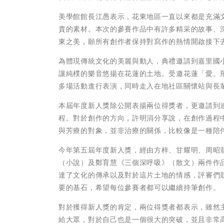
美學館館長江愚表示，花東地區一直以來都是充滿
貴的素材。本次的參賽作品中有許多精采的故事、
東之美，願所有創作者保持對寫作的熱情開啟接下
為體現傳統文化的美麗與動人，典禮邀請到嘉里國
讓純樸的樂音悠揚在花蓮的土地。受邀花蓮「愛。
多場活動進行表演，同時走入在地社區關懷站與長
本屆年度新人獎除公開表揚兩位得獎者，更邀請到
程。對於創作的方向，許明涓分享說，在創作過程
與芳療的對象，並非治療的關係，比較像是一種陪
今年第五屆年度新人獎，經由方梓、甘耀明、周昭
（小說）及鄭育慧《三個深呼吸》（散文）兩件作
達了文化的傳承以及對於這片土地的情感，評審們
要的基石，希望每位參賽者都可以繼續持筆創作。
對於獲得新人獎的肯定，兩位得獎者都表示，雖然
給大眾，對於自己也是一個很大的突破，並且非常