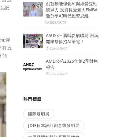
創智動能強化AI與經營雙軸
以紙
競爭力 投資長受臺大EMBA
邀分享AI時代投資思維
2026/08/07
ASUSx三麗鷗耍酷聯萌 潮玩
在玩彈
開學祭搶抱AI筆電！
套有五
2026/08/07
外預
AMD公佈2026年第2季財務
報告
2026/08/07
熱門標籤
國際發明展
JDIE日本設計創意暨發明展
世界發明智慧財產聯盟總會