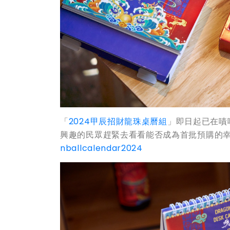
「
2024甲辰招財龍珠桌曆組
」即日起已在嘖
興趣的民眾趕緊去看看能否成為首批預購的幸
nballcalendar2024