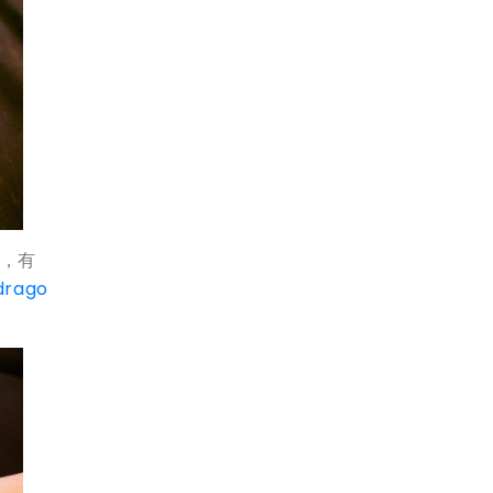
止，有
drago