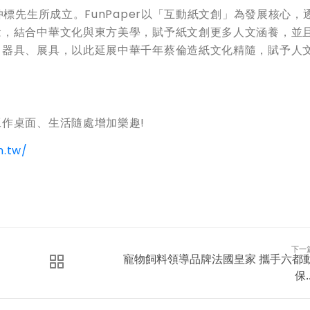
仲標先生所成立。FunPaper以「互動紙文創」為發展核心，
念，結合中華文化與東方美學，賦予紙文創更多人文涵養，並
、器具、展具，以此延展中華千年蔡倫造紙文化精隨，賦予人
作桌面、生活隨處增加樂趣!
m.tw/
下一
寵物飼料領導品牌法國皇家 攜手六都
保..