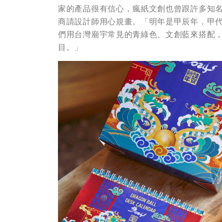
家的產品很有信心，瘋紙文創也曾跟許多知
商請設計師用心規畫。「明年是甲辰年，甲代
們用台灣廟宇常見的青綠色、文創藍來搭配
目。」