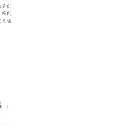
逐夢創
且將創
文意涵
篇
動
.