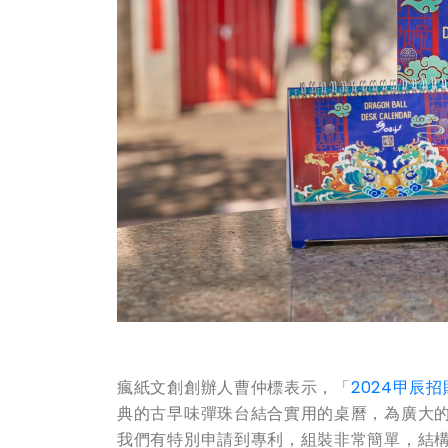
瘋紙文創創辦人曹仲標表示，「
2024甲辰
典的古早味彈珠台結合實用的桌曆，為廣大
我們有特別申請到專利，組裝非常簡單，結