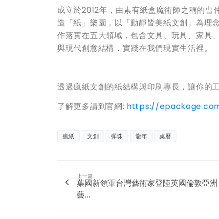
成立於2012年，由素有紙盒魔術師之稱的曹
造「紙」樂園，以「動靜皆美紙文創」為理
作落實在五大領域，包含文具、玩具、家具
與現代創意結構，實踐在我們現實生活裡。
透過瘋紙文創的紙結構與印刷專長，讓你的工
了解更多請到官網:
https://epackage.co
瘋紙
文創
彈珠
龍年
桌曆
上一篇
葉國新領軍台灣藝術家登陸英國倫敦亞洲
藝...