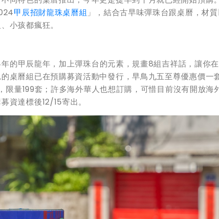
24
甲辰招財龍珠桌曆組
」，結合古早味彈珠台跟桌曆，材質
人、小孩都瘋狂。
24年的甲辰龍年，加上彈珠台的元素，規畫8組吉祥話，讓你
艷的桌曆組已在預購募資活動中發行，早鳥九五至尊優惠價一
元，限量199套；許多海外華人也想訂購，可惜目前沒有開放海
資達標後12/15寄出。