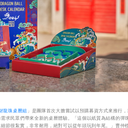
招財龍珠桌曆組
」是團隊首次大膽嘗試以預購募資方式來推行，
的需求民眾們帶來全新的桌曆體驗。「這個以紙質為結構的彈
構細節很紮實，非常耐用，絕對可以從年頭玩到年尾。」曹仲