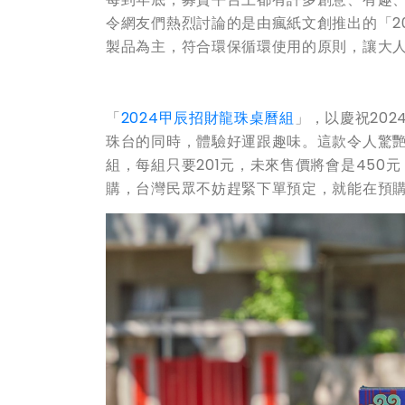
令網友們熱烈討論的是由瘋紙文創推出的「20
製品為主，符合環保循環使用的原則，讓大
「
2024甲辰招財龍珠桌曆組
」，以慶祝20
珠台的同時，體驗好運跟趣味。這款令人驚
組，每組只要201元，未來售價將會是450
購，台灣民眾不妨趕緊下單預定，就能在預購募