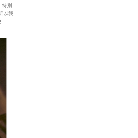
，特別
所以我
悅