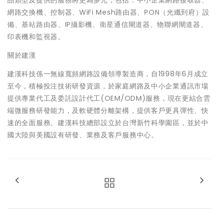
品類型及提供的服務將更為多元，包括：中小企業網路接取器、
網路交換機、控制器、WiFi Mesh路由器、PON（光纖到府）設
備、基站路由器、IP攝影機、衛星通信閘道器、物聯網閘道器、
印表機和監視器。
關於建漢
建漢科技係一無線寬頻網路設備領導製造商，自1998年6月成立
至今，積極投注技術研發資源，於家庭網路及中小企業通訊市場
提供專業代工及委託設計代工(OEM/ODM)服務，現在更結合雲
端微服務研發能力，及軟硬體分離架構，提供客戶更具彈性、快
速的全面服務。建漢科技總部設立於台灣新竹科學園區，並於中
國大陸與美國設有研發、業務及客戶服務中心。