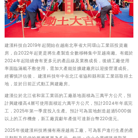
建漢科技自2019年起開始在越南北寧省大同環山工業區投資廠
房，自2022年起更是將生產製造全數移轉集中至越南廠。有鑑於
2024年起陸續會有更多元的產品線及業務成長，後續工廠使用
率面臨滿載不敷使用，需加大產能並擴建廠房以迎接營運成長。
經審慎評估後， 建漢科技年中在北江省協和縣和富工業區取得土
地，並於日前正式動工興建廠房。
建漢位於北江省和富工業區的工廠基地面積為三萬平方公尺，預
計興建樓高4層可使用面積近六萬平方公尺，預計2024年年底完
工，2025年第一季度投入生產。預計可為當地創造超過5000個
以上的工作機會，新工廠貢獻年產值可達新台幣220億元。
2025年後建漢科技將擁有兩座越南工廠，可為客戶進行生產的產