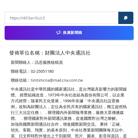
推廣新聞稿
發佈單位名稱：財團法人中央通訊社
新聞聯絡人：訊息服務核稿員
聯絡電話：02-25051180
聯絡信箱：
timtimcna@mail.cna.com.tw
中央通訊社是中華民國的國家通訊社，是台灣最具影響力的新聞媒
體。 經歷組織改造，1973年中央社改組為股份有限公司，以企業
方式經營；隨著民主化發展，1996年依據「中央通訊社設置條
例」改制為財團法人，定位為全民共有的國家通訊社，獨立超然執
行三大法定任務： ．辦理國內外新聞報導業務，服務大眾傳播媒
體。 ．辦理國家對外新聞通訊業務，促進國際對台灣之瞭解。 ．
加強與國際新聞通訊社合作，增進國際新聞交流。 秉持「正確、
領先、客觀、翔實」的基本原則，中央社專業新聞團隊每天以中、
英、日文即時對外發出上千則新聞、照片、圖表、影音與資訊，是