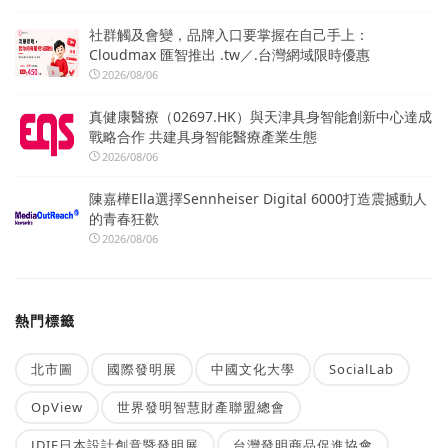
社群觸及會變，品牌入口要掌握在自己手上：
Cloudmax 匯智推出 .tw／.台灣網域限時優惠
2026/08/06
真健康醫療（02697.HK）與天津具身智能創新中心達成
戰略合作 共建具身智能醫療產業生態
2026/08/06
陳嘉樺Ella選擇Sennheiser Digital 6000打造震撼動人
的青春狂歡
2026/08/06
熱門標籤
北市圖
國際發明展
中國文化大學
SocialLab
OpView
世界發明智慧財產聯盟總會
JDIE日本設計創意暨發明展
台灣發明商品促進協會