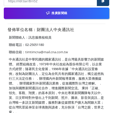
推廣新聞稿
發佈單位名稱：財團法人中央通訊社
新聞聯絡人：訊息服務核稿員
聯絡電話：02-25051180
聯絡信箱：
timtimcna@mail.cna.com.tw
中央通訊社是中華民國的國家通訊社，是台灣最具影響力的新聞媒
體。 經歷組織改造，1973年中央社改組為股份有限公司，以企業
方式經營；隨著民主化發展，1996年依據「中央通訊社設置條
例」改制為財團法人，定位為全民共有的國家通訊社，獨立超然執
行三大法定任務： ．辦理國內外新聞報導業務，服務大眾傳播媒
體。 ．辦理國家對外新聞通訊業務，促進國際對台灣之瞭解。 ．
加強與國際新聞通訊社合作，增進國際新聞交流。 秉持「正確、
領先、客觀、翔實」的基本原則，中央社專業新聞團隊每天以中、
英、日文即時對外發出上千則新聞、照片、圖表、影音與資訊，是
台灣唯一多語文新聞媒體，服務對象從媒體客戶擴大為閱聽大眾；
從台灣民眾延伸至全球僑胞與讀者，充分扮演「台灣之眼，世界之
窗」。