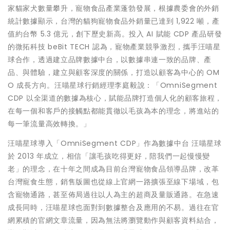
家貓家犬數量攀升，寵物食品產業蓬勃發展，根據農委會的外銷
統計數據顯示，台灣的貓狗寵物食品外銷量已達到 1,922 噸，產
值約台幣 5.3 億元，創下歷史新高。投入 AI 賦能 CDP 產品研發
的微拓科技 beBit TECH 認為，寵物產業競爭激烈，攜手汪喵星
球合作，透過建立品牌數據中台，以數據串連一致的品牌、產
品、與體驗，建立與顧客深度的關係，打造以顧客為中心的 OM
O 成長方向。汪喵星球行銷經理李庭毅說：「OmniSegment
CDP 以全渠道的數據為核心，賦能品牌打造個人化的顧客旅程，
在每一個和客戶的接觸點都能貫徹以毛孩為本的理念，將進站的
每一筆流量高效轉換。」
汪喵星球導入「OmniSegment CDP」作為數據中台 汪喵星球
於 2013 年成立，相信「讓毛孩吃得更好，陪我們一起慢慢變
老」的理念，在十年之間成為目前台灣寵物食品領導品牌，改革
台灣寵食生態，銷售版圖也從線上官網一路擴張至線下場域，包
含寵物通路，甚至佈局過往以人為主的超商及量販通路。在急速
成長同時，汪喵星球也面對到數據整合及應用的不易。過往在官
網累積的官網文章流量，因為無法將瀏覽動作與顧客資料結合，