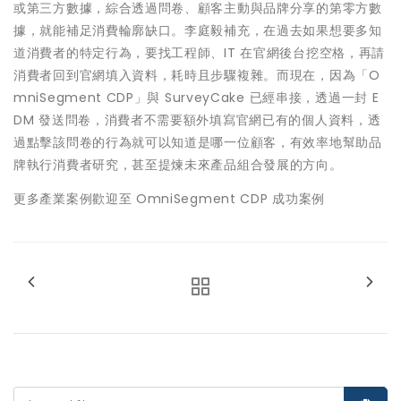
或第三方數據，綜合透過問卷、顧客主動與品牌分享的第零方數
據，就能補足消費輪廓缺口。李庭毅補充，在過去如果想要多知
道消費者的特定行為，要找工程師、IT 在官網後台挖空格，再請
消費者回到官網填入資料，耗時且步驟複雜。而現在，因為「O
mniSegment CDP」與 SurveyCake 已經串接，透過一封 E
DM 發送問卷，消費者不需要額外填寫官網已有的個人資料，透
過點擊該問卷的行為就可以知道是哪一位顧客，有效率地幫助品
牌執行消費者研究，甚至提煉未來產品組合發展的方向。
更多產業案例歡迎至 OmniSegment CDP 成功案例