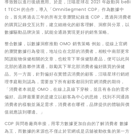
導致難以進行後續應用。於是，汪喵星球在 2021 年啟動與 beBi
t TECH 的合作，導入「OmniSegment CDP」作為數據中
台，首先將過去三年的所有文章瀏覽紀錄進 CDP，透過與消費者
的購買記錄交互比對，建立細緻化的顧客理解、洞察與分眾，以
數據驅動品牌決策，賦能全通路實現更好的銷售策略。
整合數據，以數據洞察推動 OMO 銷售策略 例如，從線上官網
的瀏覽數據行為發現，地址位在北部的消費者，相較中南部更常
閱讀寵物保健相關的文章，也較常下單保健類產品，便可以此與
北部的通路夥伴溝通，鼓勵其下單北部消費者偏好購買的保健
品。另一方面，針對偏好在實體店消費的顧客，汪喵星球行銷經
理李庭毅則認為，需要放下所有顧客都回到官網消費的期待，
「消費者本就是 OMO，在線上及線下穿梭，並且有各自的需求
偏好。品牌最重要的是建立以顧客為中心的思維，找到不同通路
消費者的樣貌並滿足需求，消費者在哪裡，品牌提供的體驗與價
值就應該到哪邊。」
CDP 與問卷廠商串接，用零方數據更加自由的了解消費者 數據
為王，而數據的來源也不僅止於官網或是店舖被動收集的第一方