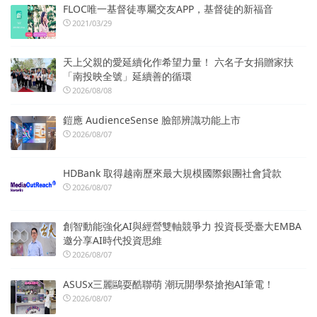
FLOC唯一基督徒專屬交友APP，基督徒的新福音
2021/03/29
天上父親的愛延續化作希望力量！ 六名子女捐贈家扶
「南投映全號」延續善的循環
2026/08/08
鎧應 AudienceSense 臉部辨識功能上市
2026/08/07
HDBank 取得越南歷來最大規模國際銀團社會貸款
2026/08/07
創智動能強化AI與經營雙軸競爭力 投資長受臺大EMBA
邀分享AI時代投資思維
2026/08/07
ASUSx三麗鷗耍酷聯萌 潮玩開學祭搶抱AI筆電！
2026/08/07