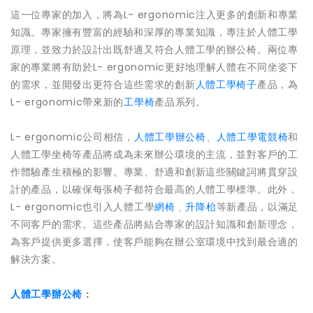
這一位專家的加入，將為L- ergonomic注入更多的創新和專業
知識。專家擁有豐富的經驗和深厚的專業知識，專注於人體工學
原理，並致力於設計出既舒適又符合人體工學的辦公椅。兩位專
家的專業將有助於L- ergonomic更好地理解人體在不同坐姿下
的需求，並開發出更符合這些需求的創新
人體工學椅子
產品，為
L- ergonomic帶來新的
工學椅
產品系列。
L- ergonomic公司相信，
人體工學辦公椅
、
人體工學電競椅
和
人體工學坐椅等產品將成為未來辦公環境的主流，並對客戶的工
作體驗產生積極的影響。專業、舒適和創新這些關鍵詞將貫穿設
計的產品，以確保每張椅子都符合最高的人體工學標準。此外，
L- ergonomic也引入人體工學
網椅
﹑
升降枱
等新產品，以滿足
不同客戶的需求。這些產品將結合專家的設計知識和創新理念，
為客戶提供更多選擇，使客戶能夠在辦公室環境中找到最合適的
解決方案。
人體工學辦公椅
：