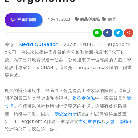
Nov 15,2023
商品與服務
商業
推廣新聞稿
香港 -
Media OutReach
- 2023年11月14日 - L- ergonomi
c公司一直以來以提供高品質的辦公椅和嶄新的設計理念而自
豪。為了更好地實現這一使命，公司迎來了一位專業的人體工學
椅設計專家Chris CHAN ，這將是L- ergonomic公司的一個重
要突破。
現代的辦公環境中，舒適性不僅是提高工作效率的關鍵，還直接
關係到員工的身體健康和幸福感。
辦公室傢俬
中一張高質量的
辦
公椅
，不僅可以減輕長時間坐姿帶來的不適，還能有效預防腰
椎、頸椎等問題。因此，
辦公室椅子
的設計和品質變得至關重
要。 L- ergonomic作為一家專注於
辦公室傢俬
和
人體工學椅子
設計的公司，深知這一點 。