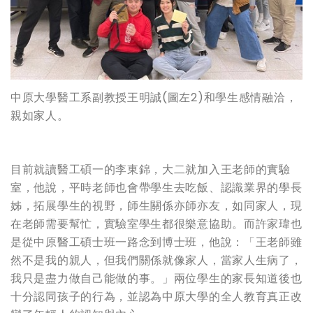
中原大學醫工系副教授王明誠(圖左2)和學生感情融洽，
親如家人。
目前就讀醫工碩一的李東錦，大二就加入王老師的實驗
室，他說，平時老師也會帶學生去吃飯、認識業界的學長
姊，拓展學生的視野，師生關係亦師亦友，如同家人，現
在老師需要幫忙，實驗室學生都很樂意協助。而許家瑋也
是從中原醫工碩士班一路念到博士班，他說：「王老師雖
然不是我的親人，但我們關係就像家人，當家人生病了，
我只是盡力做自己能做的事。」兩位學生的家長知道後也
十分認同孩子的行為，並認為中原大學的全人教育真正改