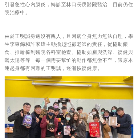
引發急性心內膜炎，轉診至林口長庚醫院醫治，目前仍住
院治療中。
由於王明誠身邊沒有親人，且因病全身無力無法自理，學
生李東錦和許家瑋主動擔起照顧老師的責任，從協助餵
食、推輪椅到醫院各科室檢查、協助如廁與洗澡、復健與
曬太陽等等，每一個需要幫忙的動作都無微不至，讓原本
連起身都有困難的王明誠，逐漸恢復健康。