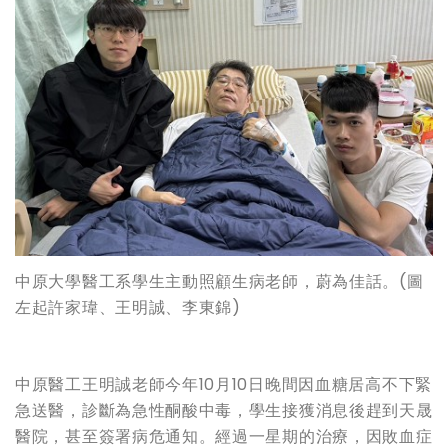
中原大學醫工系學生主動照顧生病老師，蔚為佳話。(圖
左起許家瑋、王明誠、李東錦)
中原醫工王明誠老師今年10月10日晚間因血糖居高不下緊
急送醫，診斷為急性酮酸中毒，學生接獲消息後趕到天晟
醫院，甚至簽署病危通知。經過一星期的治療，因敗血症