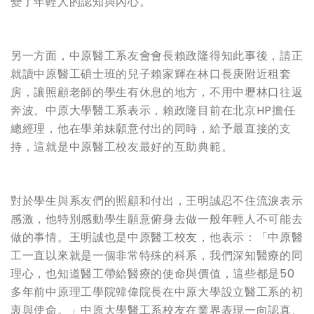
變了年輕人的認知與內心。
另一方面，中原醫工系友會會長賴政隆得知此事後，請正
就讀中原醫工碩士班的兒子賴家輝在林口長庚附近租套
房，讓照顧老師的學生有休息的地方，不用中壢林口往返
奔波。中原大學醫工系表示，賴政隆目前在北京HP擔任
總經理，他在學弟妹願意付出的同時，給予最直接的支
持，這就是中原醫工校友最好的互助典範。
對於學生與系友們的照顧和付出，王明誠忍不住流淚表示
感激，他特別感動學生願意俯身去做一般年輕人不可能去
做的事情。王明誠也是中原醫工校友，他表示：「中原醫
工一直以來就是一個非常特殊的科系，我們深知醫療的同
理心，也知道醫工帶給醫療的使命與價值，這些都是50
多年前中原理工學院韓偉院長在中原大學設立醫工系的初
衷與使命。」中原大學醫工系校友在業界表現一向認真、