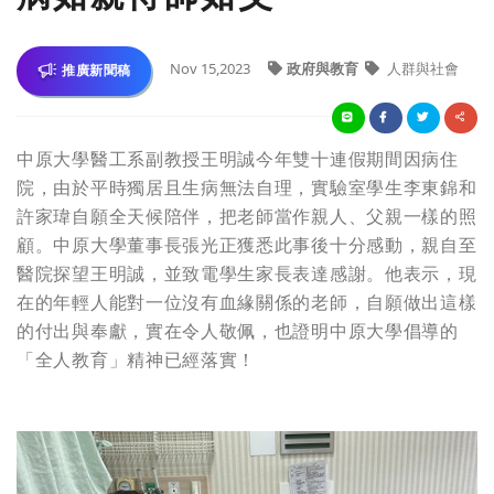
Nov 15,2023
政府與教育
人群與社會
推廣新聞稿
中原大學醫工系副教授王明誠今年雙十連假期間因病住
院，由於平時獨居且生病無法自理，實驗室學生李東錦和
許家瑋自願全天候陪伴，把老師當作親人、父親一樣的照
顧。中原大學董事長張光正獲悉此事後十分感動，親自至
醫院探望王明誠，並致電學生家長表達感謝。他表示，現
在的年輕人能對一位沒有血緣關係的老師，自願做出這樣
的付出與奉獻，實在令人敬佩，也證明中原大學倡導的
「全人教育」精神已經落實！