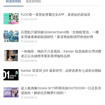
精選新聞稿
最新新聞稿
FLOC唯一基督徒專屬交友APP，基督徒的新福音
2021/03/29
石墨點穴最快解法GenerStand推「生物能電池」一機
多用健康兼顧能源韌性！募資將啟動填問卷抽好禮
2026/08/10
一杯咖啡，喝的不只是風味：Kantar 凱度揭密台灣消費
者正以永續標準重新選擇咖啡品牌
2026/08/10
Kantar 凱度與 JKR 最新研究 : 品牌資產有七成來自體驗
2026/08/10
超人氣偶像Ozone 8/15即將現身OUTDOOR一日店長浪
漫寵粉！解鎖近距離夢幻福利！
2026/08/10