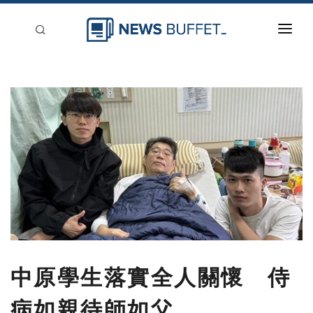
回到首頁
新聞稿分類
登入
刊登
中原學生落實全人關懷 侍
病如親待師如父