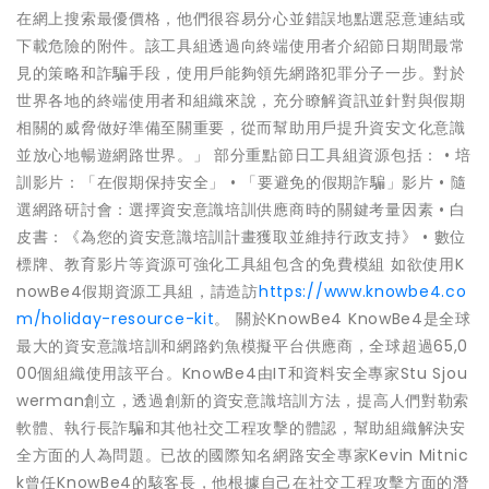
在網上搜索最優價格，他們很容易分心並錯誤地點選惡意連結或
下載危險的附件。該工具組透過向終端使用者介紹節日期間最常
見的策略和詐騙手段，使用戶能夠領先網路犯罪分子一步。對於
世界各地的終端使用者和組織來說，充分瞭解資訊並針對與假期
相關的威脅做好準備至關重要，從而幫助用戶提升資安文化意識
並放心地暢遊網路世界。」 部分重點節日工具組資源包括： • 培
訓影片：「在假期保持安全」 • 「要避免的假期詐騙」影片 • 隨
選網路研討會：選擇資安意識培訓供應商時的關鍵考量因素 • 白
皮書：《為您的資安意識培訓計畫獲取並維持行政支持》 • 數位
標牌、教育影片等資源可強化工具組包含的免費模組 如欲使用K
nowBe4假期資源工具組，請造訪
https://www.knowbe4.co
m/holiday-resource-kit
。 關於KnowBe4 KnowBe4是全球
最大的資安意識培訓和網路釣魚模擬平台供應商，全球超過65,0
00個組織使用該平台。KnowBe4由IT和資料安全專家Stu Sjou
werman創立，透過創新的資安意識培訓方法，提高人們對勒索
軟體、執行長詐騙和其他社交工程攻擊的體認，幫助組織解決安
全方面的人為問題。已故的國際知名網路安全專家Kevin Mitnic
k曾任KnowBe4的駭客長，他根據自己在社交工程攻擊方面的潛