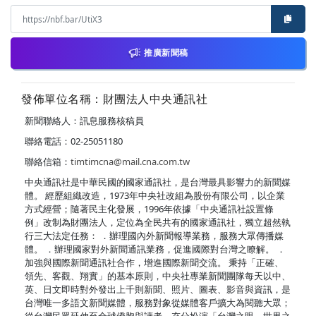
推廣新聞稿
發佈單位名稱：財團法人中央通訊社
新聞聯絡人：訊息服務核稿員
聯絡電話：02-25051180
聯絡信箱：
timtimcna@mail.cna.com.tw
中央通訊社是中華民國的國家通訊社，是台灣最具影響力的新聞媒
體。 經歷組織改造，1973年中央社改組為股份有限公司，以企業
方式經營；隨著民主化發展，1996年依據「中央通訊社設置條
例」改制為財團法人，定位為全民共有的國家通訊社，獨立超然執
行三大法定任務： ．辦理國內外新聞報導業務，服務大眾傳播媒
體。 ．辦理國家對外新聞通訊業務，促進國際對台灣之瞭解。 ．
加強與國際新聞通訊社合作，增進國際新聞交流。 秉持「正確、
領先、客觀、翔實」的基本原則，中央社專業新聞團隊每天以中、
英、日文即時對外發出上千則新聞、照片、圖表、影音與資訊，是
台灣唯一多語文新聞媒體，服務對象從媒體客戶擴大為閱聽大眾；
從台灣民眾延伸至全球僑胞與讀者，充分扮演「台灣之眼，世界之