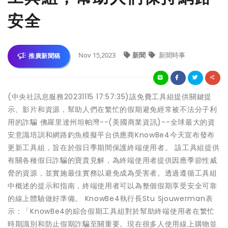
安全
Nov 15,2023
新聞
新聞時事
推廣新聞稿
(中央社訊息服務20231115 17:57:35)該免費工具組提供關鍵提
示、影片和資源，幫助人們在繁忙的假期避免經常被不法分子利
用的詐騙 佛羅里達州坦帕灣--(美國商業資訊)--全球最大的資
安意識培訓和網路釣魚模擬平台供應商KnowBe4今天宣布發布
更新工具組，旨在於假日季期間保護終端使用者。 該工具組提供
有關各種假日詐騙的寶貴見解，為終端使用者提供因應季節性威
脅的資源，並實施最佳實務以避免成為受害者。透過遵循工具組
中概述的提示和指南，終端使用者可以為整個假期享受安全可靠
的線上體驗做好準備。 KnowBe4執行長Stu Sjouwerman表
示：「KnowBe4的綜合假期工具組對於幫助終端使用者在繁忙
時期識別和防止假期詐騙至關重要。現在很多人使用線上購物並