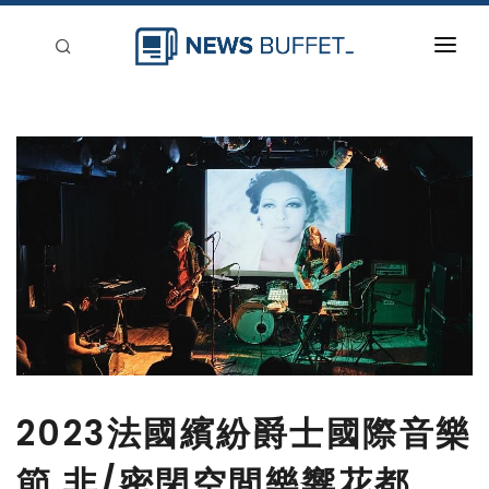
回到首頁
新聞稿分類
登入
刊登
2023法國繽紛爵士國際音樂
節 非/密閉空間樂響花都