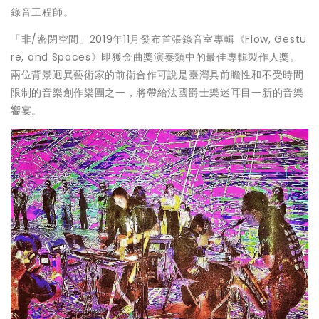
錄音工程師。
「非/密閉空間」2019年11月發布首張錄音室專輯《Flow, Gestu
re, and Spaces》即獲金曲獎演奏類中的最佳專輯製作人獎。
兩位背景迥異藝術家的前衛合作可說是臺灣具前瞻性和不受時間
限制的音樂創作樂團之一，將帶給法國爵士樂迷耳目一新的音樂
饗宴。