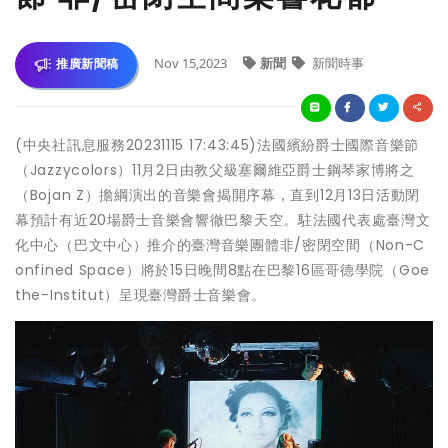
Nov 15,2023
新聞
新聞時事
推廣新聞稿
(中央社訊息服務20231115 17:43:45)法國繽紛爵士國際音樂節
（Jazzycolors）11月2日由教父級塞爾維亞爵士鋼琴家博將之
（Bojan Z）擔綱演出的音樂會揭開序幕，直到12月13日活動閉
幕預計有近20場爵士音樂會響徹巴黎天空。駐法國代表處臺灣文
化中心（巴文中心）推介的臺灣音樂團體非/密閉空間（Non-C
onfined Space）將於15日晚間8點在巴黎16區哥德學院（Goe
the-Institut）呈現臺灣爵士音樂會。