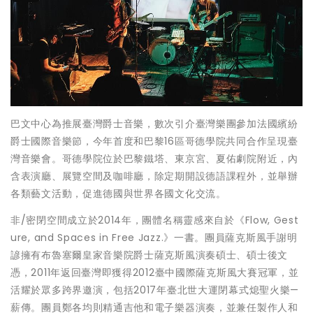
巴文中心為推展臺灣爵士音樂，數次引介臺灣樂團參加法國繽紛
爵士國際音樂節，今年首度和巴黎16區哥德學院共同合作呈現臺
灣音樂會。哥德學院位於巴黎鐵塔、東京宮、夏佑劇院附近，內
含表演廳、展覽空間及咖啡廳，除定期開設德語課程外，並舉辦
各類藝文活動，促進德國與世界各國文化交流。
非/密閉空間成立於2014年，團體名稱靈感來自於《Flow, Gest
ure, and Spaces in Free Jazz.》一書。團員薩克斯風手謝明
諺擁有布魯塞爾皇家音樂院爵士薩克斯風演奏碩士、碩士後文
憑，2011年返回臺灣即獲得2012臺中國際薩克斯風大賽冠軍，並
活耀於眾多跨界邀演，包括2017年臺北世大運閉幕式熄聖火樂—
薪傳。團員鄭各均則精通吉他和電子樂器演奏，並兼任製作人和