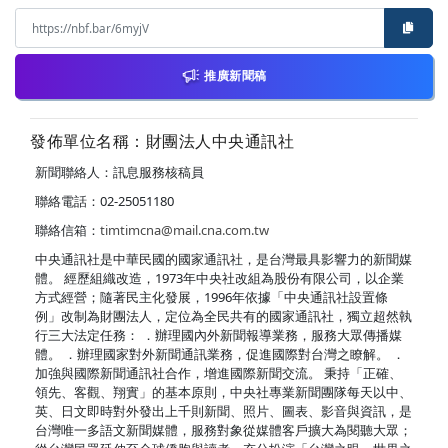
推廣新聞稿
發佈單位名稱：財團法人中央通訊社
新聞聯絡人：訊息服務核稿員
聯絡電話：02-25051180
聯絡信箱：
timtimcna@mail.cna.com.tw
中央通訊社是中華民國的國家通訊社，是台灣最具影響力的新聞媒
體。 經歷組織改造，1973年中央社改組為股份有限公司，以企業
方式經營；隨著民主化發展，1996年依據「中央通訊社設置條
例」改制為財團法人，定位為全民共有的國家通訊社，獨立超然執
行三大法定任務： ．辦理國內外新聞報導業務，服務大眾傳播媒
體。 ．辦理國家對外新聞通訊業務，促進國際對台灣之瞭解。 ．
加強與國際新聞通訊社合作，增進國際新聞交流。 秉持「正確、
領先、客觀、翔實」的基本原則，中央社專業新聞團隊每天以中、
英、日文即時對外發出上千則新聞、照片、圖表、影音與資訊，是
台灣唯一多語文新聞媒體，服務對象從媒體客戶擴大為閱聽大眾；