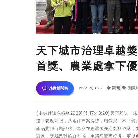
天下城市治理卓越獎
首獎、農業處拿下優
Nov 15,2023
新聞
新聞
推廣新聞稿
(中央社訊息服務20231115 17:43:20)
選中表現亮眼，共兩件專案得獎，環保局「不『蚵
產品共同行銷品牌」專案在經濟成長組榮獲優選；
邁進，讓縣民對施政有感，生活品質再提升，更以