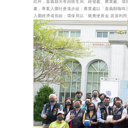
此外，嘉義縣另有由衛生局、經發處、農業處、環
畫」專案入圍社會進步組；農業處以「嘉義縣咖啡
入圍經濟成長組；環保局以「豬糞便黃金 資源利