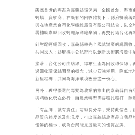
榮獲首獎的專案為嘉義縣環保局「全國首創」縣市處
蚵場、資收商，在既有的回收體制下，縣府扮演著
與在地產業台灣化學纖維股份有限公司結合，以全
署補助嘉縣回收蚵繩海洋廢棄物，再交付給台化再
針對廢蚵繩回收，嘉義縣率先全國試辦廢蚵繩回收
共同投入；縣府攜手公私部門以創新技術將海廢中
接著，台化公司由紡絲、織布生產為回收環保絲，
過回收環保絲開發的概念，減少石油耗用、降低地
新里程碑，共同為海洋環境改善盡一份心。
另外，獲得優選的專案為農業的推出的嘉義縣自有
與精緻化勢在必行，而農業轉型需要穩扎穩打，除
「有品牌，就有責任」翁縣長分享，秉持此信念，
品質信賴度以及能見度，打出嘉義縣農產品自我品
優鮮的標示，成為台灣能見度最高的優質品牌。