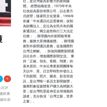
社，是台灣最具影響力的新聞媒
體。 經歷組織改造，1973年中央
社改組為股份有限公司，以企業方
式經營；隨著民主化發展，1996年
依據「中央通訊社設置條例」改制
為財團法人，定位為全民共有的國
家通訊社，獨立超然執行三大法定
任務： ．辦理國內外新聞報導業
獲
務，服務大眾傳播媒體。 ．辦理國
家對外新聞通訊業務，促進國際對
台灣之瞭解。 ．加強與國際新聞通
訊社合作，增進國際新聞交流。 秉
持「正確、領先、客觀、翔實」的
基本原則，中央社專業新聞團隊每
天以中、英、日文即時對外發出上
千則新聞、照片、圖表、影音與資
訊，是台灣唯一多語文新聞媒體，
服務對象從媒體客戶擴大為閱聽大
此次評
眾；從台灣民眾延伸至全球僑胞與
優鮮農
讀者，充分扮演「台灣之眼，世界
持續向前
之窗」。