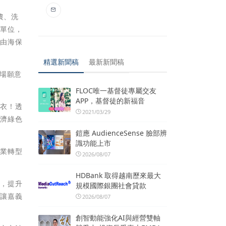
農、洗
等單位，
，由海保
精選新聞稿
最新新聞稿
場願意
FLOC唯一基督徒專屬交友
APP，基督徒的新福音
能衣！透
2021/03/29
經濟綠色
鎧應 AudienceSense 臉部辨
識功能上市
農業轉型
2026/08/07
HDBank 取得越南歷來最大
級，提升
規模國際銀團社會貸款
，讓嘉義
2026/08/07
創智動能強化AI與經營雙軸