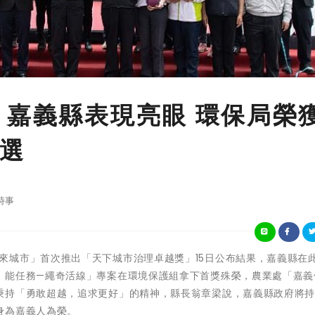
 嘉義縣表現亮眼 環保局榮
選
時事
天下雜誌「未來城市」首次推出「天下城市治理卓越獎」15日公布結果，嘉義縣在
』能任務—繩奇活線」專案在環境保護組拿下首獎殊榮，農業處「嘉義
秉持「勇敢超越，追求更好」的精神，縣長翁章梁說，嘉義縣政府將
身為嘉義人為榮。