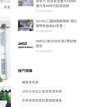
競爭力 投資長受臺大EMBA
路安心計
邀分享AI時代投資思維
落」專案
2026/08/07
ASUSx三麗鷗耍酷聯萌 潮玩
開學祭搶抱AI筆電！
2026/08/07
AMD公佈2026年第2季財務
報告
2026/08/07
熱門標籤
國際發明展
JDIE日本設計創意暨發明展
世界發明智慧財產聯盟總會