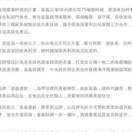
理廢棄蚵繩的計畫，嘉義沿海1年約產出1375噸廢蚵繩，產源來自蚵
媒合私部門角色，整合嘉義縣潛海戰將、環保艦隊、巡守隊、資收商
球唯三國家具耐隆回收生產技術，攜手環海保署和台化展開三方合作
製成高質化產品。
，並提高一倍收公斤，祭出每公斤15元方案，吸引蚵農、資收商、洗蚵
尼龍資源回收再利用，將蚵繩循環再利用為尼龍原料。
再開發設計為具有綠色環保標章的衣服，打造全台獨一無二的海廢機
球資源浪費，嘉義縣攜手、中央與民間企業合作建構海洋廢棄物循環
品牌「嘉義優鮮」，為帶領農民勇敢轉型，創新嘉義，隨時代趨勢，
農產品商品化，在食品安全把關上，更要做到消費者能信任。
縣府創立「嘉義優鮮」農業新品牌，以品牌化的方式帶動農業加值升
牌，做出市場區隔；嘉義縣將一步一腳印，透過農業品質改良和提升