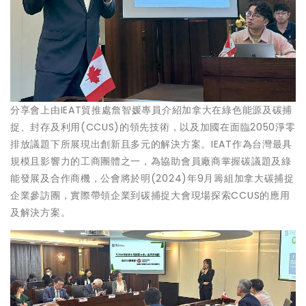
分享會上由IEAT貿推處詹智媛專員介紹加拿大在綠色能源及碳捕
捉、封存及利用(CCUS)的領先技術，以及加國在面臨2050淨零
排放議題下所展現出創新且多元的解決方案。IEAT作為台灣最具
規模且影響力的工商團體之一，為協助會員廠商掌握碳議題及綠
能發展及合作商機，公會將於明(2024)年9月籌組加拿大碳捕捉
企業參訪團，實際帶領企業到碳捕捉大會現場探索CCUS的應用
及解決方案。