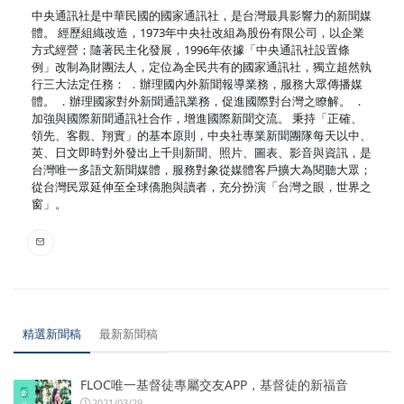
中央通訊社是中華民國的國家通訊社，是台灣最具影響力的新聞媒
體。 經歷組織改造，1973年中央社改組為股份有限公司，以企業
方式經營；隨著民主化發展，1996年依據「中央通訊社設置條
例」改制為財團法人，定位為全民共有的國家通訊社，獨立超然執
行三大法定任務： ．辦理國內外新聞報導業務，服務大眾傳播媒
體。 ．辦理國家對外新聞通訊業務，促進國際對台灣之瞭解。 ．
加強與國際新聞通訊社合作，增進國際新聞交流。 秉持「正確、
領先、客觀、翔實」的基本原則，中央社專業新聞團隊每天以中、
英、日文即時對外發出上千則新聞、照片、圖表、影音與資訊，是
台灣唯一多語文新聞媒體，服務對象從媒體客戶擴大為閱聽大眾；
從台灣民眾延伸至全球僑胞與讀者，充分扮演「台灣之眼，世界之
窗」。
精選新聞稿
最新新聞稿
FLOC唯一基督徒專屬交友APP，基督徒的新福音
2021/03/29