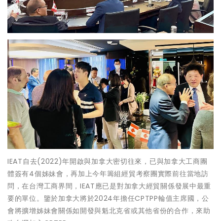
IEAT自去(2022)年開啟與加拿大密切往來，已與加拿大工商團
體簽有4個姊妹會，再加上今年籌組經貿考察團實際前往當地訪
問，在台灣工商界間，IEAT應已是對加拿大經貿關係發展中最重
要的單位。鑒於加拿大將於2024年擔任CPTPP輪值主席國，公
會將擴增姊妹會關係如開發與魁北克省或其他省份的合作，來助