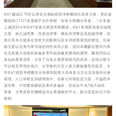
IEAT繼成立75年以來首次籌組經貿考察團前往加拿大後，更於返
國後與CTOT首度攜手合作舉辦「加拿大商機分享會」！分享會
上邀請到今年IEAT加拿大經貿考察團員，IEAT美洲委員會宗緒順
主委、林正誠理事、范偉洸理事、陳欽祥理事及吳昌錫理事，現
身分享本次親身在加拿大的觀察以及全球經商環境的變化。宗緒
順主委以北美汽車市場的特性為切入點，提到本團參訪豐田汽車
在北美最大規模的多倫多零件組裝廠所獲得的優勢。團員們也以
各自的產業背景，分享了台加企業營運模式的差異，並指出雙方
可以相互學習的地方。分享會的引言人黃文榮秘書長則提及，今
年IEAT經貿考察團充分地看到加拿大具有多元文化且友善的社會
環境、人口年輕且持續增長中。在吸引外商投資方面，不論西岸
溫哥華、中部愛德蒙頓及東岸多倫多，皆結合中央/地方政府、
商會、大學及研究機構提供企業服務的平台，顯示高度的活力和
衝勁。