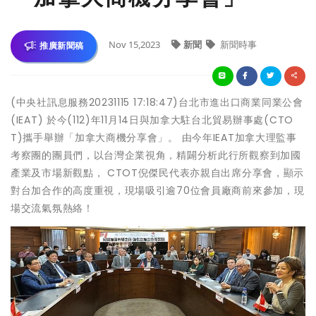
Nov 15,2023
新聞
新聞時事
推廣新聞稿
(中央社訊息服務20231115 17:18:47)台北市進出口商業同業公會
(IEAT) 於今(112)年11月14日與加拿大駐台北貿易辦事處(CTO
T)攜手舉辦「加拿大商機分享會」。 由今年IEAT加拿大理監事
考察團的團員們，以台灣企業視角，精闢分析此行所觀察到加國
產業及市場新觀點， CTOT倪傑民代表亦親自出席分享會，顯示
對台加合作的高度重視，現場吸引逾70位會員廠商前來參加，現
場交流氣氛熱絡！