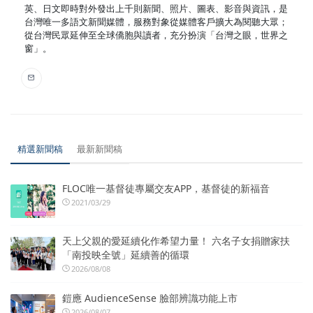
英、日文即時對外發出上千則新聞、照片、圖表、影音與資訊，是
台灣唯一多語文新聞媒體，服務對象從媒體客戶擴大為閱聽大眾；
從台灣民眾延伸至全球僑胞與讀者，充分扮演「台灣之眼，世界之
窗」。
精選新聞稿
最新新聞稿
FLOC唯一基督徒專屬交友APP，基督徒的新福音
2021/03/29
天上父親的愛延續化作希望力量！ 六名子女捐贈家扶
「南投映全號」延續善的循環
2026/08/08
鎧應 AudienceSense 臉部辨識功能上市
2026/08/07