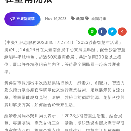
Nov 16,2023
新聞
新聞時事
推廣新聞稿
(中央社訊息服務20231115 17:27:41)「2023沙崙智慧生活週」
將於11月24至26日在大臺南會展中心東展區舉辦，配合沙崙智慧
綠能科學城特色，超過60家廠商參展，共計使用200格以上攤
位，展出許多精彩絕倫的內容，等待著全國民眾一起來共襄盛
舉。
黃偉哲市長指出本次活動集結行動力、綠源力、創能力、智造力
及永續力眾多產官學研單位來進行產業技術、服務展示與交流分
享。讓民眾能親身見證、瞭解、體驗目前循環能源、創新科技與
實用解決方案，如何融合於未來生活。
經濟發展局林榮川局長表示，「2023沙崙智慧生活週」結合展
覽、專題演講、產業交流三合一活動，期盼透過多層次產官學研
專家交流互動，推廣企業永續、低碳生活、智慧生活各種面向，