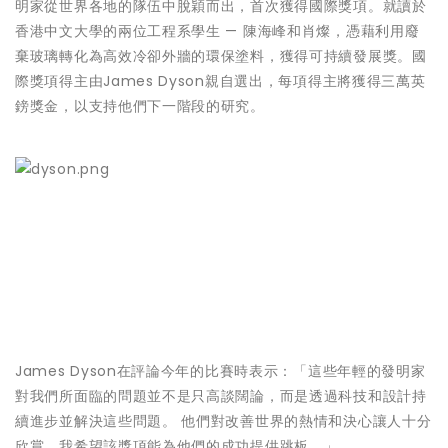
明家從世界各地的隊伍中脫穎而出，首次獲得國際獎項。就讀於
香港中文大學的兩位工程系學生 — 陳海峰和肖燦，憑藉利用廢
棄玻璃轉化為高效冷卻外牆的環保塗料，獲得可持續發展獎。國
際獎項得主由James Dyson親自選出，每項得主將獲得三萬英
鎊獎金，以支持他們下一階段的研究。
James Dyson在評論今年的比賽時表示：「這些年輕的發明家
對我們所面臨的問題並不是只高談闊論，而是透過科技和設計持
續進步並解決這些問題。 他們對改善世界的熱情和決心讓人十分
欣賞，我希望該獎項能為他們的成功提供跳板。」