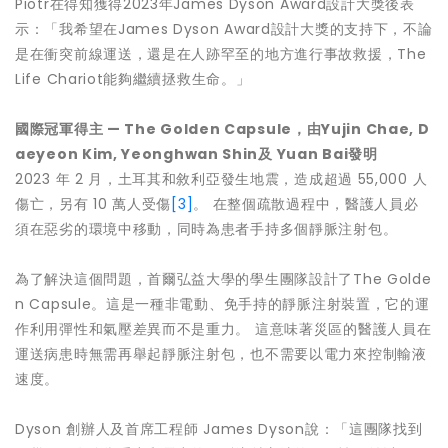
Piotr在得知獲得2023年James Dyson Award設計大獎後表
示：「我希望在James Dyson Award設計大獎的支持下，不論
是在衝突前線運送，還是在人跡罕至的地方進行事故救援，The
Life Chariot能夠繼續拯救生命。」
國際冠軍得主
—
The Golden Capsule
，
由Yujin Chae, D
aeyeon Kim, Yeonghwan Shin及 Yuan Bai發明
2023 年 2 月，土耳其和敘利亞發生地震，造成超過 55,000 人
傷亡，另有 10 萬人受傷
[3]
。 在整個疏散過程中，醫護人員必
須在惡劣的環境中移動，同時為患者手持多個靜脈注射包。
為了解決這個問題，首爾弘益大學的學生團隊設計了The Golde
n Capsule。這是一種非電動、免手持的靜脈注射裝置，它的運
作利用彈性和氣壓差異而不是重力。 這意味著災區的醫護人員在
運送病患時無需再舉起靜脈注射包，也不需要以電力來控制輸液
速度。
Dyson 創辦人及首席工程師 James Dyson說：「這團隊找到