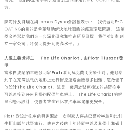
研究。 他們亦正著手研究適合於室內使用的新E-COATING配
方。
陳海鋒及肖璨在與James Dyson會談後表示：「我們發明E-C
OATING的目的是希望幫助解決地球面臨的嚴重環境問題。 這筆
獎金將幫助我們進一步深化研究和推進研發目標，我們並計劃創
立一家公司，將發明提升到更高水平。」
人道主義獎
得主
—
The Life Chariot
，
由
Piotr T
ł
uszcz
發
明
當來自波蘭的年輕發明家
Piotr
看到烏克蘭衝突發生時，他觀察
到了在充滿挑戰的地形上進行醫療運送面臨很多困難，這啟發了
他設計The Life Chariot。這是一種用於醫療後送的越野拖車，
可以連接到任何具掛鉤配備的車輛上。 The Life Chariot的輕
量和懸吊設計，使傷者乘坐它比在汽車車尾箱更安全。
Piotr 對設計拖車的興趣源於一次與家人穿越巴爾幹半島和比利
牛斯山脈的越野旅行。他在之後的十年時間中以及其學士和碩士