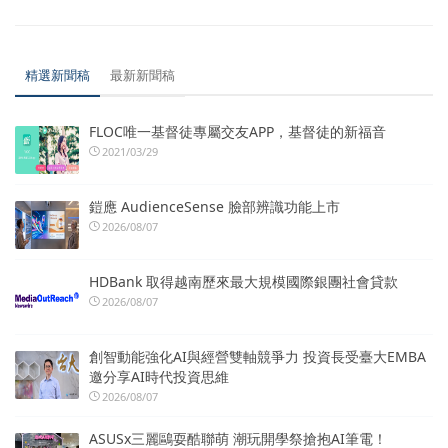
精選新聞稿
最新新聞稿
FLOC唯一基督徒專屬交友APP，基督徒的新福音
2021/03/29
鎧應 AudienceSense 臉部辨識功能上市
2026/08/07
HDBank 取得越南歷來最大規模國際銀團社會貸款
2026/08/07
創智動能強化AI與經營雙軸競爭力 投資長受臺大EMBA
邀分享AI時代投資思維
2026/08/07
ASUSx三麗鷗耍酷聯萌 潮玩開學祭搶抱AI筆電！