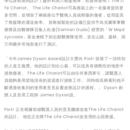
學位課程期間設計了越野和洞穴救援拖車，然後再發明了The Li
fe Chariot。 The Life Chariot可為擔架上的一名傷者提供更
多空間，並增加了兩個座位予醫務人員或輕傷的傷者，從而提高
了救援隊的運送效率。 首兩個製造的設備已提供予烏克蘭軍事醫
療隊及由醫療隊召集人杜達(Damian Duda) 經營的「W Międ
zyczasie」基金會轄下的志願醫療隊使用，並在山路、森林、洞
穴和礦井等地形進行了測試。
「今年James Dyson Award設計大獎向 Piotr 頒發了一項特別
的人道主義獎。他的設計別出心裁，可以從具有挑戰性的地形中
拯救傷者。 The Life Chariot可以由任何東西牽引，讓醫護人
員能夠善用當地現有的資源進行拯救工作。 同時很高興看到他不
斷透過收集到的使用者意見反覆改善設計的過程。」 Dyson 創
辦人及首席工程師 James Dyson說。
Piotr 正在根據前線醫護人員的意見繼續改進The Life Chariot
的設計。 他也正在將The Life Chariot改造用於山區救援。