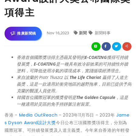
項得主
Nov 16,2023
新聞
新聞時事
推廣新聞稿
香港首個
國際獎項得主
憑藉其發明的
E-COATING
獲得
可持續
發展獎
，
E-COATING
是一種具有效冷卻效果的可持續性外牆
塗料，可降低使用冷氣的環境成本，實踐循環經濟理念。
來自波蘭的 Piotr T
ł
uszcz
以
The Life Chariot
贏得了人道主
義獎，這是一款適用於衝突地區的越野拖車，目前已提供予烏
克蘭的醫護人員使用。
韓國首位
國際冠軍的獲獎發明是
The Golden Capsule
，這是
一種適用於災區的免手持靜脈注射裝置。
香港 -
Media OutReach
- 2023年11月15日 - 2023年
Jame
s Dyson Award設計大獎
今日公布三項國際獎項得主，分別為
國際冠軍、可持續發展獎及人道主義獎。今年來自香港的年輕發