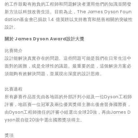
的工作鼓勵有抱負的工程師和問題解決者運用他們的知識並開發
新方法以科技改善生活。目前為止，The James Dyson Foun
dation基金會已捐款 1.4 億英鎊以支持教育和慈善相關的突破性
設計。
關於 James Dyson Award設計大獎
比賽簡介
設計能解決真實存在的問題。這些問題可能是我們在日常生活中
面對的困難，或是全球性的議題。最重要的是，這個解決方案必
須能夠有效解決問題，並展現出深度的設計思維。
比賽過程
所有參賽作品首先由各地區的外部評判小組及一位Dyson工程師
評審，地區賽一位冠軍及兩位優異獎得主勝出後會晉身國際賽，
由Dyson工程師擔任的評審小組選出全球20強，再由James D
yson親自從20強中選出國際獎項得主。
獎項