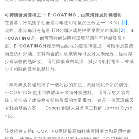
可持續發展獎得主
—
E-COATING
，由陳海鋒及肖璨發明
在香港，冷氣幾乎佔全港每年總用電量的三分之一（31%）
[1]
。
此外，本港每日有超過 178公噸玻璃樽被廢棄置於堆填區
[2]
。
E
-COATING
是一個可同時解決兩項環境問題的可持續發展方
案。
E-COATING
外牆塗料由回收的廢玻璃製成，可應用於建築
物屋頂和外牆。塗料內含的回收玻璃碎可反射太陽光線，從而減
少建築物的熱吸收。 這可降低室內氣溫、減少冷氣耗電量，並減
少了相關的溫室氣體排放。
「陳海鋒及肖璨想出了一個巧妙的方法，為廢物賦予新的價值。
E-COATING 使用回收玻璃來製造外牆塗料。 這可反射太陽光
線，並節省了建築物冷卻時所需的大量電力。 這是一個既環保又
省錢的雙贏方案。」Dyson 創辦人及首席工程師 James Dyso
n說。
該獎項將支持E-COATING團隊提高物料塗層附著力和易用性的