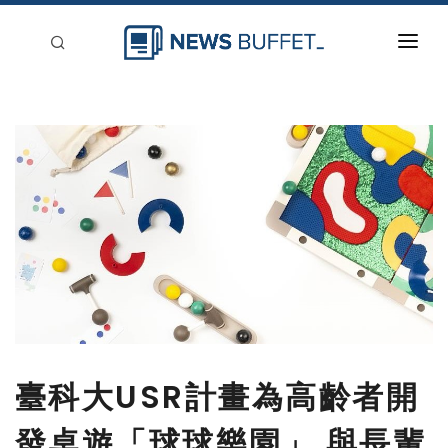
回到首頁
新聞稿分類
登入
刊登
臺科大USR計畫為高齡者開
發桌遊「球球樂園」 與長輩