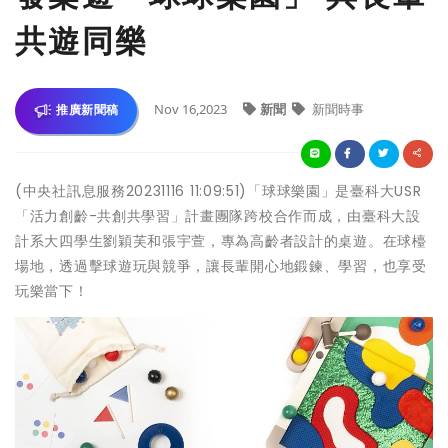
共遊同樂
Nov 16,2023
新聞
新聞時事
推廣新聞稿
(中央社訊息服務20231116 11:09:51)「球球樂園」是臺科大USR
「活力創齡-共創共學習」計畫團隊跨校合作而成，由臺科大設
計系大四學生劉穎芙和張宇萱，專為高齡者設計的桌遊。在球檯
場地，透過擊球遊玩與競爭，讓長輩開心地鍛鍊、學習，也享受
玩樂當下！