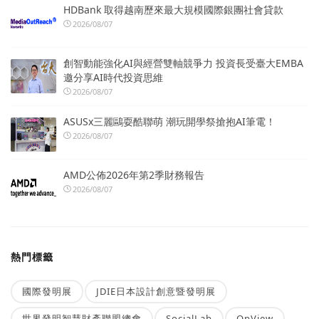
HDBank 取得越南歷來最大規模國際銀團社會貸款
2026/08/07
創智動能強化AI與經營雙軸競爭力 投資長受臺大EMBA
邀分享AI時代投資思維
2026/08/07
ASUSx三麗鷗耍酷聯萌 潮玩開學祭搶抱AI筆電！
2026/08/07
AMD公佈2026年第2季財務報告
2026/08/07
熱門標籤
國際發明展
JDIE日本設計創意暨發明展
世界發明智慧財產聯盟總會
SocialLab
OpView