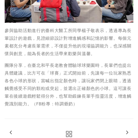
參與協助活動進行的臺科大醫工所同學楊子敬表示，透過專為長
輩設計的遊戲，見證細節設計對增進觸感和記憶的影響。每個元
素都充分考慮長輩需求，不僅提升他的現場協調能力，也深感關
懷與創意，能為長者的生活帶來歡樂與溫馨。
團隊分享，在臺北和平長老教會體驗球球樂園時，長輩們也提出
具體建議，比方可在「球賽」正式開始前，先讓每一位玩家熟悉
各色小球的形狀，當喊出指定顏色時，讓玩家們閉上眼睛，透過
觸覺感受不同的顆粒或突起，並選出正確顏色的小球。這可讓長
輩在後續遊戲輕鬆得分外，也幫助鍛鍊長輩手指靈活度，增進觸
覺識別能力。（FB粉專：特調爺奶）