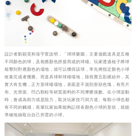
設計者劉穎芙和張宇萱說明，「球球樂園」主要遊戲道具是五種
不同顏色的球，及相應顏色拼接而成的球檯。玩家透過槌子將球
槌擊到對應顏色的場地，就可以獲得該球，率先將指定顏色小球
收集完成者獲勝。而道具球和球檯場地，除視覺五彩繽紛外，其
實大有玄機，正方形球檯場地，表面是不規則形狀色塊，有亮片
布、光滑面、凹凸顆粒等材質面料的不同摩擦係數。在小球滾動
時，會成為助力或是阻力，取決玩家技巧與力道。每顆小球也都
有不同的觸感，長輩玩家如果能夠記得各顏色小球的形狀，就能
準確地抽取出自己所需的小球。