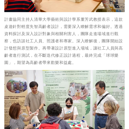
計畫協同主持人清華大學藝術與設計學系董芳武教授表示，這款
桌遊針對輕度失智高齡者設計，需要深入瞭解需求和偏好。透過
資料探討及深入設計對象與相關利害人，團隊走進場域進行觀
察，也訪談社工人員、照護者和專家。深入瞭解後，團隊開始設
計發想與原型製作。再帶著設計原型進入場域，讓社工人員與高
齡者進行測試，在不斷迭代修正設計過程，最終完成「球球樂
園」，期望為高齡者帶來歡樂和益處。