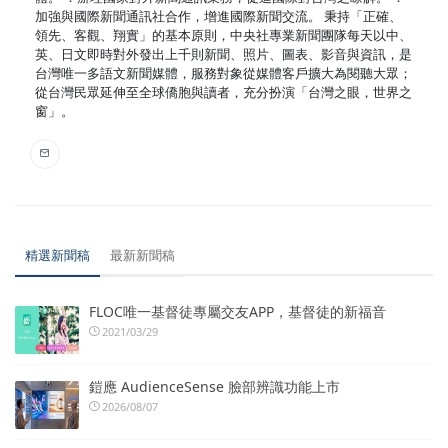
加強與國際新聞通訊社合作，增進國際新聞交流。 秉持「正確、
領先、客觀、翔實」的基本原則，中央社專業新聞團隊每天以中、
英、日文即時對外發出上千則新聞、照片、圖表、影音與資訊，是
台灣唯一多語文新聞媒體，服務對象從媒體客戶擴大為閱聽大眾；
從台灣民眾延伸至全球僑胞與讀者，充分扮演「台灣之眼，世界之
窗」。
精選新聞稿
最新新聞稿
FLOC唯一基督徒專屬交友APP，基督徒的新福音
2021/03/29
鎧應 AudienceSense 臉部辨識功能上市
2026/08/07