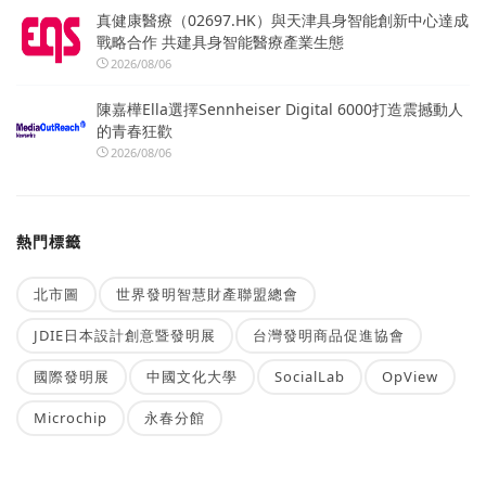
真健康醫療（02697.HK）與天津具身智能創新中心達成
戰略合作 共建具身智能醫療產業生態
2026/08/06
陳嘉樺Ella選擇Sennheiser Digital 6000打造震撼動人
的青春狂歡
2026/08/06
熱門標籤
北市圖
世界發明智慧財產聯盟總會
JDIE日本設計創意暨發明展
台灣發明商品促進協會
國際發明展
中國文化大學
SocialLab
OpView
Microchip
永春分館