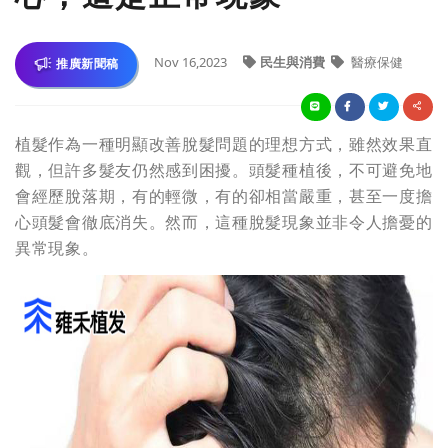
Nov 16,2023
民生與消費
醫療保健
推廣新聞稿
植髮作為一種明顯改善脫髮問題的理想方式，雖然效果直
觀，但許多髮友仍然感到困擾。頭髮種植後，不可避免地
會經歷脫落期，有的輕微，有的卻相當嚴重，甚至一度擔
心頭髮會徹底消失。然而，這種脫髮現象並非令人擔憂的
異常現象。