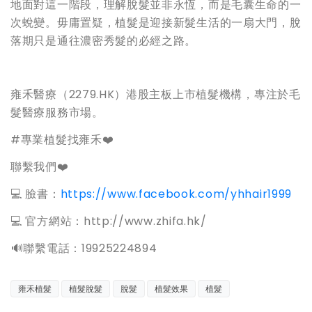
地面對這一階段，理解脫髮並非永恆，而是毛囊生命的一
次蛻變。毋庸置疑，植髮是迎接新髮生活的一扇大門，脫
落期只是通往濃密秀髮的必經之路。
雍禾醫療（2279.HK）港股主板上市植髮機構，專注於毛
髮醫療服務市場。
#專業植髮找雍禾❤️
聯繫我們❤️
💻 臉書：
https://www.facebook.com/yhhair1999
💻 官方網站：http://www.zhifa.hk/
️🔊聯繫電話：19925224894
雍禾植髮
植髮脫髮
脫髮
植髮效果
植髮