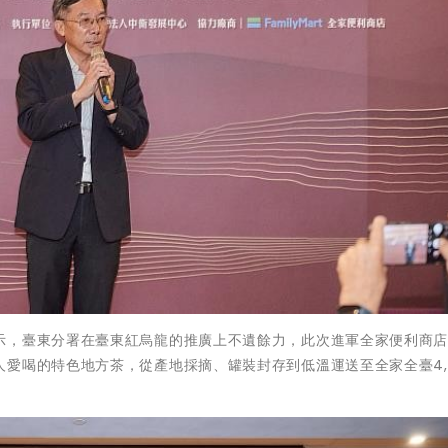
示，臺東分署在臺東紅烏龍的推廣上不遺餘力，此次進軍全家便利商
愛喝的特色地方茶，從產地採摘、罐裝封存到低溫運送至全家全臺4,2