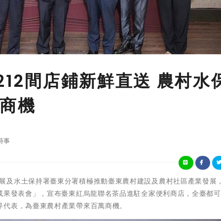
212間店鋪新鮮直送 農村水
商機
時事
農業部農村發展及水土保持署臺東分署積極推動臺東農村建設及農村社區產業發展，
導成果發表會」，宣布臺東紅烏龍聯名茶品進駐全家便利商店，全臺都
界代表，為臺東農村產業帶來百萬商機。