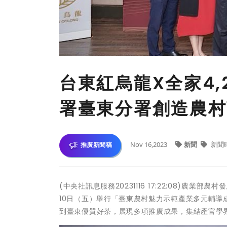
台東紅烏龍X全家4,
署臺東分署創造農村
Nov 16,2023
新聞
新聞
推廣新聞稿
(中央社訊息服務20231116 17:22:08)
10日（五）舉行「臺東農村魅力示範產業多元輔
到臺東優質好茶，展現多項推廣成果，集結產官學