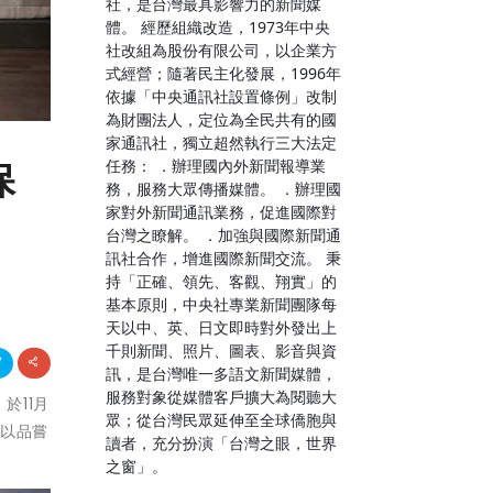
社，是台灣最具影響力的新聞媒
體。 經歷組織改造，1973年中央
社改組為股份有限公司，以企業方
式經營；隨著民主化發展，1996年
依據「中央通訊社設置條例」改制
為財團法人，定位為全民共有的國
家通訊社，獨立超然執行三大法定
任務： ．辦理國內外新聞報導業
保
務，服務大眾傳播媒體。 ．辦理國
家對外新聞通訊業務，促進國際對
台灣之瞭解。 ．加強與國際新聞通
訊社合作，增進國際新聞交流。 秉
持「正確、領先、客觀、翔實」的
基本原則，中央社專業新聞團隊每
天以中、英、日文即時對外發出上
千則新聞、照片、圖表、影音與資
訊，是台灣唯一多語文新聞媒體，
服務對象從媒體客戶擴大為閱聽大
於11月
眾；從台灣民眾延伸至全球僑胞與
可以品嘗
讀者，充分扮演「台灣之眼，世界
之窗」。