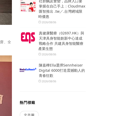
社群觸及會變，品牌入口要
掌握在自己手上：Cloudmax
匯智推出 .tw／.台灣網域限
時優惠
2026/08/06
真健康醫療（02697.HK）與
天津具身智能創新中心達成
雅齋、全
戰略合作 共建具身智能醫療
產業生態
2026/08/06
陳嘉樺Ella選擇Sennheiser
Digital 6000打造震撼動人的
青春狂歡
2026/08/06
熱門標籤
北市圖