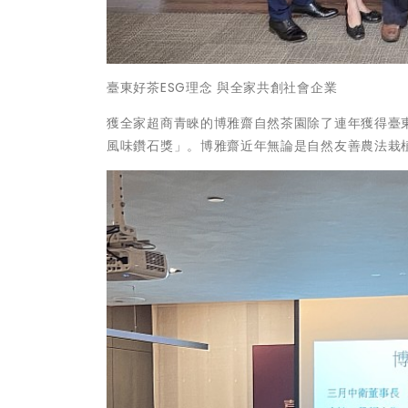
臺東好茶ESG理念 與全家共創社會企業
獲全家超商青睞的博雅齋自然茶園除了連年獲得臺東
風味鑽石獎」。博雅齋近年無論是自然友善農法栽植