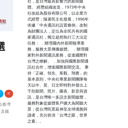
社，是台灣最具影響力的新聞媒
體。 經歷組織改造，1973年中央
社改組為股份有限公司，以企業方
式經營；隨著民主化發展，1996年
依據「中央通訊社設置條例」改制
為財團法人，定位為全民共有的國
家通訊社，獨立超然執行三大法定
選
任務： ．辦理國內外新聞報導業
務，服務大眾傳播媒體。 ．辦理國
家對外新聞通訊業務，促進國際對
台灣之瞭解。 ．加強與國際新聞通
訊社合作，增進國際新聞交流。 秉
持「正確、領先、客觀、翔實」的
基本原則，中央社專業新聞團隊每
天以中、英、日文即時對外發出上
千則新聞、照片、圖表、影音與資
訊，是台灣唯一多語文新聞媒體，
服務對象從媒體客戶擴大為閱聽大
1位臺灣
眾；從台灣民眾延伸至全球僑胞與
會及國
讀者，充分扮演「台灣之眼，世界
之窗」。