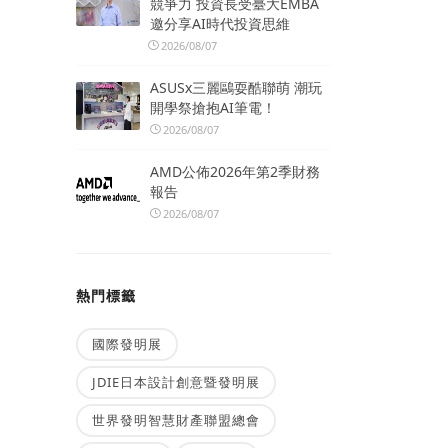
競爭力 投資長受臺大EMBA
邀分享AI時代投資思維
2026/08/07
ASUSx三麗鷗耍酷聯萌 潮玩
開學祭搶抱AI筆電！
2026/08/07
AMD公佈2026年第2季財務
報告
2026/08/07
熱門標籤
國際發明展
JDIE日本設計創意暨發明展
世界發明智慧財產聯盟總會