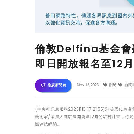
倫敦Delfina基
即日開放報名至12月
Nov 16,2023
新聞
新聞
推廣新聞稿
(中央社訊息服務20231116 17:21:55)駐英
藝術家/策展人進駐展開為期12週的駐村計畫，時間
際連結經驗。