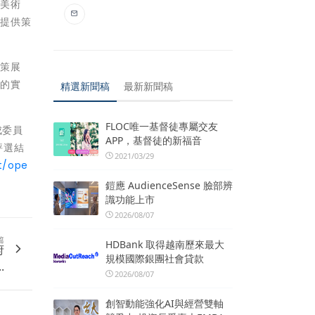
訪美術
集提供策
及策展
題的實
精選新聞稿
最新新聞稿
FLOC唯一基督徒專屬交友
成委員
APP，基督徒的新福音
評選結
2021/03/29
t/ope
鎧應 AudienceSense 臉部辨
識功能上市
2026/08/07
篇
HDBank 取得越南歷來最大
府
規模國際銀團社會貸款
.
2026/08/07
創智動能強化AI與經營雙軸