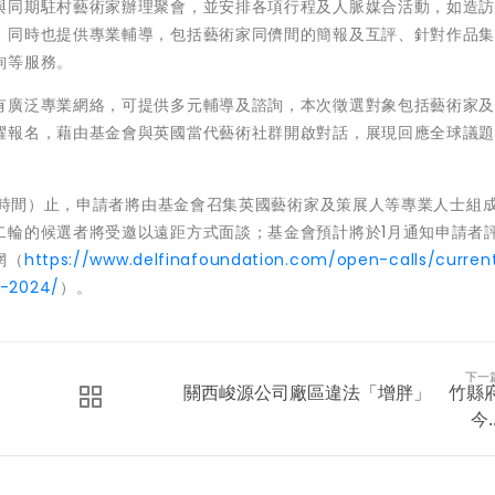
與同期駐村藝術家辦理聚會，並安排各項行程及人脈媒合活動，如造
，同時也提供專業輔導，包括藝術家同儕間的簡報及互評、針對作品
詢等服務。
有廣泛專業網絡，可提供多元輔導及諮詢，本次徵選對象包括藝術家
躍報名，藉由基金會與英國當代藝術社群開啟對話，展現回應全球議
標準時間）止，申請者將由基金會召集英國藝術家及策展人等專業人士組
二輪的候選者將受邀以遠距方式面談；基金會預計將於1月通知申請者
網（
https://www.delfinafoundation.com/open-calls/curren
s-2024/
）。
下一
關西峻源公司廠區違法「增胖」 竹縣
今..