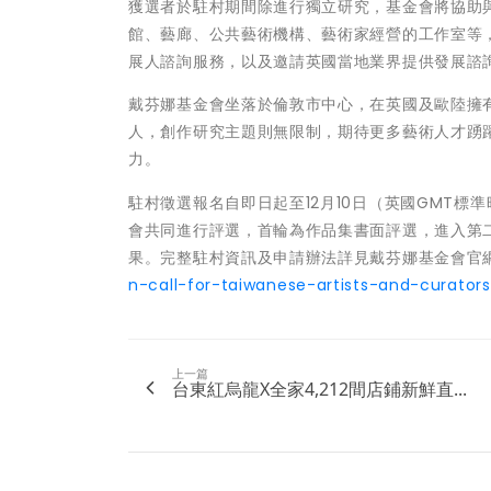
獲選者於駐村期間除進行獨立研究，基金會將協助
館、藝廊、公共藝術機構、藝術家經營的工作室等
展人諮詢服務，以及邀請英國當地業界提供發展諮
戴芬娜基金會坐落於倫敦市中心，在英國及歐陸擁
人，創作研究主題則無限制，期待更多藝術人才踴
力。
駐村徵選報名自即日起至12月10日（英國GMT
會共同進行評選，首輪為作品集書面評選，進入第
果。完整駐村資訊及申請辦法詳見戴芬娜基金會官
n-call-for-taiwanese-artists-and-curator
上一篇
台東紅烏龍X全家4,212間店鋪新鮮直...