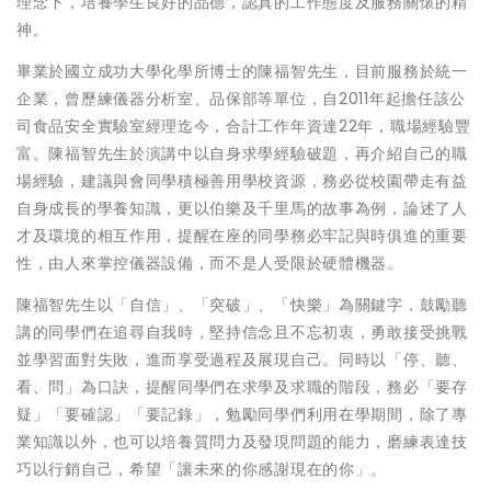
理念下，培養學生良好的品德，認真的工作態度及服務關懷的精
神。
畢業於國立成功大學化學所博士的陳福智先生，目前服務於統一
企業，曾歷練儀器分析室、品保部等單位，自2011年起擔任該公
司食品安全實驗室經理迄今，合計工作年資達22年，職場經驗豐
富。陳福智先生於演講中以自身求學經驗破題，再介紹自己的職
場經驗，建議與會同學積極善用學校資源，務必從校園帶走有益
自身成長的學養知識，更以伯樂及千里馬的故事為例，論述了人
才及環境的相互作用，提醒在座的同學務必牢記與時俱進的重要
性，由人來掌控儀器設備，而不是人受限於硬體機器。
陳福智先生以「自信」、「突破」、「快樂」為關鍵字，鼓勵聽
講的同學們在追尋自我時，堅持信念且不忘初衷，勇敢接受挑戰
並學習面對失敗，進而享受過程及展現自己。同時以「停、聽、
看、問」為口訣，提醒同學們在求學及求職的階段，務必「要存
疑」「要確認」「要記錄」，勉勵同學們利用在學期間，除了專
業知識以外，也可以培養質問力及發現問題的能力，磨練表達技
巧以行銷自己，希望「讓未來的你感謝現在的你」。