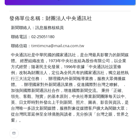
發佈單位名稱：財團法人中央通訊社
新聞聯絡人：訊息服務核稿員
聯絡電話：02-25051180
聯絡信箱：
timtimcna@mail.cna.com.tw
中央通訊社是中華民國的國家通訊社，是台灣最具影響力的新聞媒
體。 經歷組織改造，1973年中央社改組為股份有限公司，以企業
方式經營；隨著民主化發展，1996年依據「中央通訊社設置條
例」改制為財團法人，定位為全民共有的國家通訊社，獨立超然執
行三大法定任務： ．辦理國內外新聞報導業務，服務大眾傳播媒
體。 ．辦理國家對外新聞通訊業務，促進國際對台灣之瞭解。 ．
加強與國際新聞通訊社合作，增進國際新聞交流。 秉持「正確、
領先、客觀、翔實」的基本原則，中央社專業新聞團隊每天以中、
英、日文即時對外發出上千則新聞、照片、圖表、影音與資訊，是
台灣唯一多語文新聞媒體，服務對象從媒體客戶擴大為閱聽大眾；
從台灣民眾延伸至全球僑胞與讀者，充分扮演「台灣之眼，世界之
窗」。