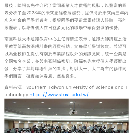
最後，陳福智先生介紹了當間產業人才供需的現狀，以豐富的圖
表分析了至2023年的未來產經發展趨勢，提供將於未來兩三年內
步入社會的同學們參考，提醒同學們要留意累積讓人眼睛一亮的
履歷表，以培養個人在日益多元化的職場中確保競爭的優勢。
南臺科技大學通識教育中心主任薛清江表示，通識大師講座是活
用教育部高教深耕計畫的經費補助，於每學期舉辦數次。希望可
以為全校師生提供有別於專業課程以外的知識見聞，統一企業是
全國知名企業，亦與南臺關係密切，陳福智先生從個人學經歷出
發，分享了其對職場生涯的看法，對以大一、大二為主的修課同
學們而言，確實如沐春風、獲益良多。
資料來源：Southern Taiwan University of Science and T
echnology
https://www.stust.edu.tw/