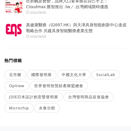
社群觸及會變，品牌入口要掌握在自己手上：
Cloudmax 匯智推出 .tw／.台灣網域限時優惠
2026/08/06
真健康醫療（02697.HK）與天津具身智能創新中心達成
戰略合作 共建具身智能醫療產業生態
2026/08/06
熱門標籤
北市圖
國際發明展
中國文化大學
SocialLab
OpView
世界發明智慧財產聯盟總會
JDIE日本設計創意暨發明展
台灣發明商品促進協會
Microchip
永春分館