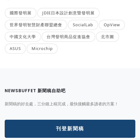
國際發明展
JDIE日本設計創意暨發明展
世界發明智慧財產聯盟總會
SocialLab
OpView
中國文化大學
台灣發明商品促進協會
北市圖
ASUS
Microchip
NEWSBUFFET 新聞稿自助吧
新聞稿的好去處，三分鐘上稿完成，最快接觸最多讀者的方案！
刊登新聞稿