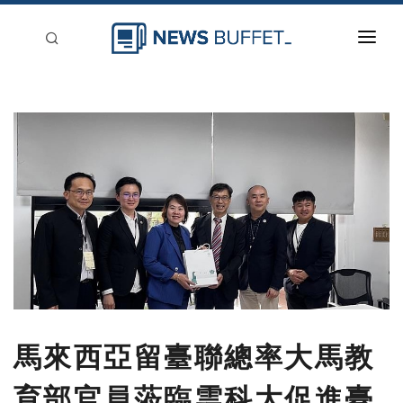
回到首頁
新聞稿分類
登入
刊登
馬來西亞留臺聯總率大馬教
育部官員蒞臨雲科大促進臺