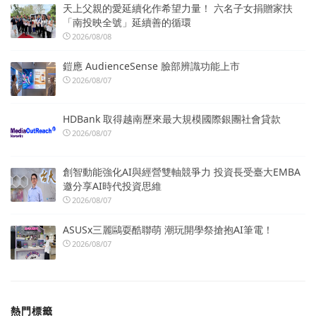
天上父親的愛延續化作希望力量！ 六名子女捐贈家扶
「南投映全號」延續善的循環
2026/08/08
鎧應 AudienceSense 臉部辨識功能上市
2026/08/07
HDBank 取得越南歷來最大規模國際銀團社會貸款
2026/08/07
創智動能強化AI與經營雙軸競爭力 投資長受臺大EMBA
邀分享AI時代投資思維
2026/08/07
ASUSx三麗鷗耍酷聯萌 潮玩開學祭搶抱AI筆電！
2026/08/07
熱門標籤