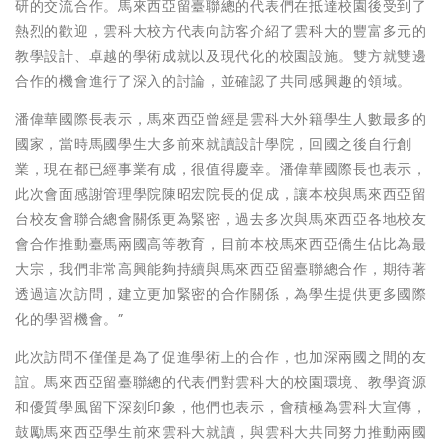
研的交流合作。馬來西亞留臺聯總的代表們在抵達校園後受到了
熱烈的歡迎，雲科大校方代表向訪客介紹了雲科大的豐富多元的
教學設計、卓越的學術成就以及現代化的校園設施。雙方就雙邊
合作的機會進行了深入的討論，並確認了共同感興趣的領域。
潘偉華國際長表示，馬來西亞曾經是雲科大外籍學生人數最多的
國家，當時馬國學生大多前來就讀設計學院，回國之後自行創
業，現在都已經事業有成，很值得慶幸。潘偉華國際長也表示，
此次會面感謝管理學院陳昭宏院長的促成，讓本校與馬來西亞留
台校友會聯合總會關係更為緊密，過去多次與馬來西亞各地校友
會合作推動臺馬兩國高等教育，目前本校馬來西亞僑生佔比為最
大宗，我們非常高興能夠持續與馬來西亞留臺聯總合作，期待著
透過這次訪問，建立更加緊密的合作關係，為學生提供更多國際
化的學習機會。”
此次訪問不僅僅是為了促進學術上的合作，也加深兩國之間的友
誼。馬來西亞留臺聯總的代表們對雲科大的校園環境、教學資源
和優質學風留下深刻印象，他們也表示，會積極為雲科大宣傳，
鼓勵馬來西亞學生前來雲科大就讀，與雲科大共同努力推動兩國