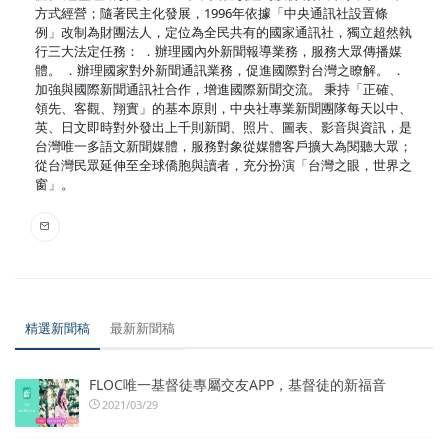
方式經營；隨著民主化發展，1996年依據「中央通訊社設置條
例」改制為財團法人，定位為全民共有的國家通訊社，獨立超然執
行三大法定任務： ．辦理國內外新聞報導業務，服務大眾傳播媒
體。 ．辦理國家對外新聞通訊業務，促進國際對台灣之瞭解。 ．
加強與國際新聞通訊社合作，增進國際新聞交流。 秉持「正確、
領先、客觀、翔實」的基本原則，中央社專業新聞團隊每天以中、
英、日文即時對外發出上千則新聞、照片、圖表、影音與資訊，是
台灣唯一多語文新聞媒體，服務對象從媒體客戶擴大為閱聽大眾；
從台灣民眾延伸至全球僑胞與讀者，充分扮演「台灣之眼，世界之
窗」。
精選新聞稿
最新新聞稿
FLOC唯一基督徒專屬交友APP，基督徒的新福音
2021/03/29