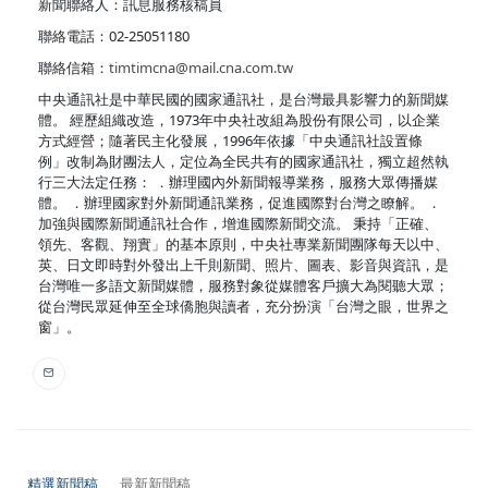
新聞聯絡人：訊息服務核稿員
聯絡電話：02-25051180
聯絡信箱：
timtimcna@mail.cna.com.tw
中央通訊社是中華民國的國家通訊社，是台灣最具影響力的新聞媒
體。 經歷組織改造，1973年中央社改組為股份有限公司，以企業
方式經營；隨著民主化發展，1996年依據「中央通訊社設置條
例」改制為財團法人，定位為全民共有的國家通訊社，獨立超然執
行三大法定任務： ．辦理國內外新聞報導業務，服務大眾傳播媒
體。 ．辦理國家對外新聞通訊業務，促進國際對台灣之瞭解。 ．
加強與國際新聞通訊社合作，增進國際新聞交流。 秉持「正確、
領先、客觀、翔實」的基本原則，中央社專業新聞團隊每天以中、
英、日文即時對外發出上千則新聞、照片、圖表、影音與資訊，是
台灣唯一多語文新聞媒體，服務對象從媒體客戶擴大為閱聽大眾；
從台灣民眾延伸至全球僑胞與讀者，充分扮演「台灣之眼，世界之
窗」。
精選新聞稿
最新新聞稿