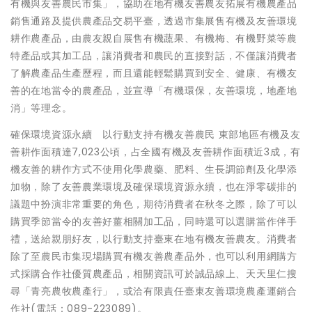
有機與友善農民市集」，協助在地有機友善農友拓展有機農產品
銷售通路及提供農產品交易平臺，透過市集展售有機及友善環境
耕作農產品，由農友親自展售有機蔬果、有機梅、有機野菜等農
特產品或其加工品，讓消費者和農民的直接對話，不僅讓消費者
了解農產品生產歷程，而且還能輕鬆購買到安全、健康、有機友
善的在地當令的農產品，並宣導「有機環保，友善環境，地產地
消」等理念。
確保環境資源永續 以行動支持有機友善農民 東部地區有機及友
善耕作面積達7,023公頃，占全國有機及友善耕作面積近3成，有
機友善的耕作方式不使用化學農藥、肥料、生長調節劑及化學添
加物，除了友善農業環境及確保環境資源永續，也在淨零碳排的
議題中扮演非常重要的角色，期待消費者在秋冬之際，除了可以
購買季節當令的友善好薑相關加工品，同時還可以選購當作伴手
禮，送給親朋好友，以行動支持臺東在地有機友善農友。消費者
除了至農民市集現場購買有機友善農產品外，也可以利用網購方
式採購合作社優質農產品，相關資訊可於誠品線上、天天里仁搜
尋「青亮農牧農產行」，或洽有限責任臺東友善環境農產運銷合
作社(電話：089-223089)。