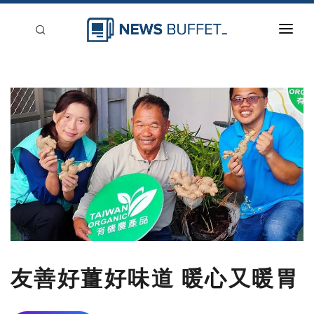
回到首頁
新聞稿分類
登入
刊登
友善好薑好味道 暖心又暖胃