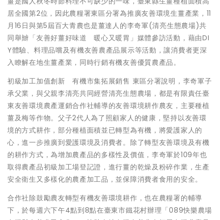
薑是國人秋冬時節料理不可缺少的一味，臺東縣生薑種植面積高
居全國第2位，因此農糧署東區分署為推廣友善環境生薑產業，11
月16日與第5屆百大青農也是薑達人的李奇軍(清亮生態農場)共
同舉辧「友善好薑好味道 暖心又暖胃」媒體參訪活動，藉由DI
Y體驗、料理品嚐及有機友善農產品展示等活動，讓消費者更深
入瞭解在地生薑產業，同時行銷有機友善優質農產品。
初級加工加值創新 有機市集拓展銷售 東區分署說明，李奇軍子
承父業，與父親李清亮共同經營清亮生態農場，都是有限責任臺
東友善環境農產運銷合作社輔導的友善環境耕作農友，主要種植
薑及梅等作物。父子2代人為了照顧家人的健康，堅持以友善環
境的方式耕作，部分種植面積並已轉型為有機，將愛護家人的
心，進一步推廣到愛護環境及消費者。除了轉型友善環境及有機
的耕作方式，為增加農產品的多樣性及價值，李奇軍於109年也
取得農產品初級加工場登記證，進行薑的乾燥及粉碎作業，生產
安全衛生又多樣化的農產加工品，並保障消費者食用的安全。
合作社除鼓勵農友轉型有機友善環境耕作，也在農糧署的輔導
下，於每週六下午4點到8點在臺東市鐵花村辦理「089快樂農場