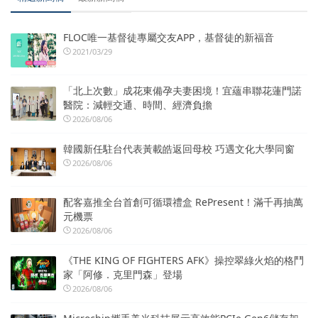
FLOC唯一基督徒專屬交友APP，基督徒的新福音
2021/03/29
「北上次數」成花東備孕夫妻困境！宜蘊串聯花蓮門諾
醫院：減輕交通、時間、經濟負擔
2026/08/06
韓國新任駐台代表黃載皓返回母校 巧遇文化大學同窗
2026/08/06
配客嘉推全台首創可循環禮盒 RePresent！滿千再抽萬
元機票
2026/08/06
《THE KING OF FIGHTERS AFK》操控翠綠火焰的格鬥
家「阿修．克里門森」登場
2026/08/06