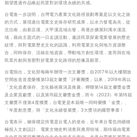
期望透過作品喚起民眾對於環境永續的共感。
台電進一步說明，台灣電力產業文化路徑規劃專案是以文化之旅
的方式，展現過往電業文史保存研究成果，以水力發電為先，從
北往南，由新店溪、大甲溪流域出發，再逐步擴展到濁水溪流
域，藉由主題式的一日走讀活動，邀請民眾探索電業發展的歷史
紋理，與對電業歷史文化的認識，利用電業文化與地方資源整
合，同時保存、活絡在地資源，帶動地方創生環境，進而與在地
民眾共創與形塑對於電業文化路徑的想像及願景。
台電指出，文化部每兩年辦理一次文馨獎，自2017年以大樓開放
空間改造首度榮獲第13屆文馨獎「評審團獎」以來，2019年再以
「文化資產保存、文化藝術展演及推廣」蟬聯第14屆文馨獎金獎
及企業貢獻獎，以及第15屆文馨獎金獎，而今（2023）年第16屆
文馨獎不僅第4度獲獎，台電更是本屆唯一同時榮獲「金獎」、
「年度創意獎」與「文化永續發展獎」3大獎項的國營事業！
台電表示，確保穩定供電是台電人的使命，近年來台電也持續積
極投入文創設計、電業文物史料清查與應用領域，期待藉由電業