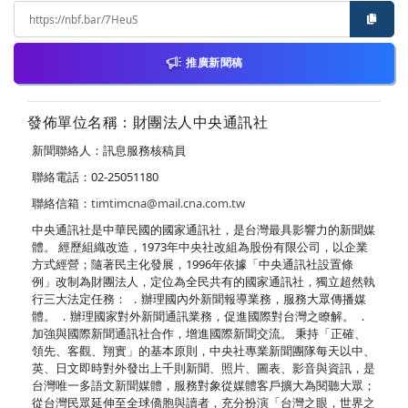
推廣新聞稿
發佈單位名稱：財團法人中央通訊社
新聞聯絡人：訊息服務核稿員
聯絡電話：02-25051180
聯絡信箱：
timtimcna@mail.cna.com.tw
中央通訊社是中華民國的國家通訊社，是台灣最具影響力的新聞媒
體。 經歷組織改造，1973年中央社改組為股份有限公司，以企業
方式經營；隨著民主化發展，1996年依據「中央通訊社設置條
例」改制為財團法人，定位為全民共有的國家通訊社，獨立超然執
行三大法定任務： ．辦理國內外新聞報導業務，服務大眾傳播媒
體。 ．辦理國家對外新聞通訊業務，促進國際對台灣之瞭解。 ．
加強與國際新聞通訊社合作，增進國際新聞交流。 秉持「正確、
領先、客觀、翔實」的基本原則，中央社專業新聞團隊每天以中、
英、日文即時對外發出上千則新聞、照片、圖表、影音與資訊，是
台灣唯一多語文新聞媒體，服務對象從媒體客戶擴大為閱聽大眾；
從台灣民眾延伸至全球僑胞與讀者，充分扮演「台灣之眼，世界之