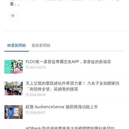
窗」。
精選新聞稿
最新新聞稿
FLOC唯一基督徒專屬交友APP，基督徒的新福音
2021/03/29
天上父親的愛延續化作希望力量！ 六名子女捐贈家扶
「南投映全號」延續善的循環
2026/08/08
鎧應 AudienceSense 臉部辨識功能上市
2026/08/07
HDBank 取得越南歷來最大規模國際銀團社會貸款