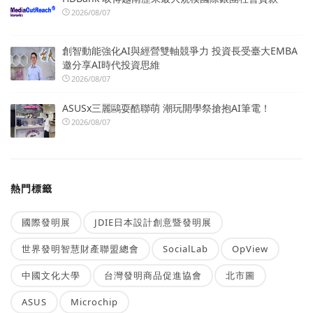
2026/08/07
創智動能強化AI與經營雙軸競爭力 投資長受臺大EMBA
邀分享AI時代投資思維
2026/08/07
ASUSx三麗鷗耍酷聯萌 潮玩開學祭搶抱AI筆電！
2026/08/07
熱門標籤
國際發明展
JDIE日本設計創意暨發明展
世界發明智慧財產聯盟總會
SocialLab
OpView
中國文化大學
台灣發明商品促進協會
北市圖
ASUS
Microchip