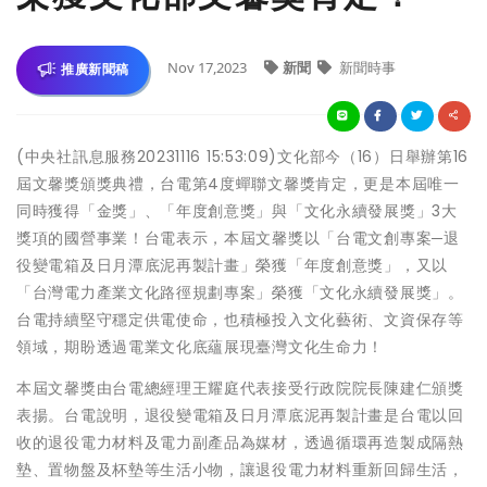
Nov 17,2023
新聞
新聞時事
推廣新聞稿
(中央社訊息服務20231116 15:53:09)文化部今（16）日舉辦第16
屆文馨獎頒獎典禮，台電第4度蟬聯文馨獎肯定，更是本屆唯一
同時獲得「金獎」、「年度創意獎」與「文化永續發展獎」3大
獎項的國營事業！台電表示，本屆文馨獎以「台電文創專案─退
役變電箱及日月潭底泥再製計畫」榮獲「年度創意獎」，又以
「台灣電力產業文化路徑規劃專案」榮獲「文化永續發展獎」。
台電持續堅守穩定供電使命，也積極投入文化藝術、文資保存等
領域，期盼透過電業文化底蘊展現臺灣文化生命力！
本屆文馨獎由台電總經理王耀庭代表接受行政院院長陳建仁頒獎
表揚。台電說明，退役變電箱及日月潭底泥再製計畫是台電以回
收的退役電力材料及電力副產品為媒材，透過循環再造製成隔熱
墊、置物盤及杯墊等生活小物，讓退役電力材料重新回歸生活，