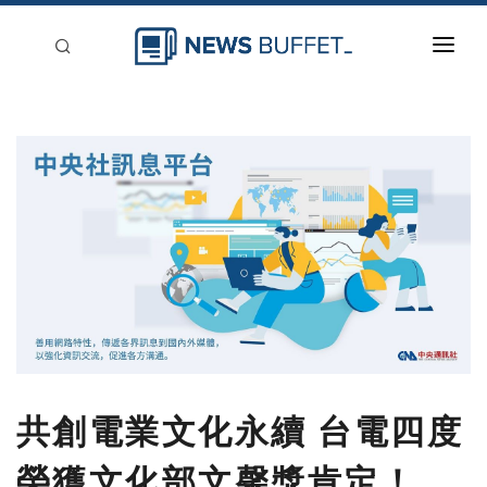
回到首頁
新聞稿分類
登入
刊登
共創電業文化永續 台電四度
榮獲文化部文馨獎肯定！