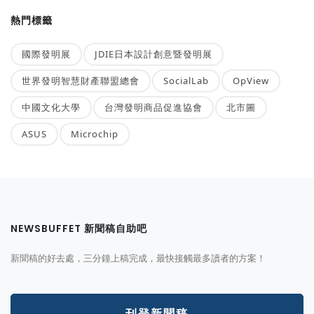
熱門標籤
國際發明展
JDIE日本設計創意暨發明展
世界發明智慧財產聯盟總會
SocialLab
OpView
中國文化大學
台灣發明商品促進協會
北市圖
ASUS
Microchip
NEWSBUFFET 新聞稿自助吧
新聞稿的好去處，三分鐘上稿完成，最快接觸最多讀者的方案！
刊登新聞稿