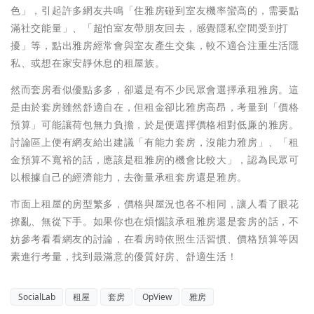
色」，引起許多網友共鳴「住雅房碰到室友機率蠻高的，需要點
滿社交能量」、「超怕室友帶朋友回去，感覺隱私空間受到打
擾」等，點出雅房經常會與室友產生交集，較不適合注重生活隱
私、或想在家安靜休息的租屋族。
然而套房看似優點多多，卻還是有不少民眾會選擇承租雅房。這
是由於套房雖然舒適自在，但租金卻比雅房高昂，考量到「價格
預算」可能讓荷包無力負擔，於是便選擇價格相對低廉的雅房。
討論區上便有網友給出建議「有能力套房，沒能力雅房」、「租
金預算不寬裕的話，應該是租雅房的機會比較大」，認為民眾可
以根據自己的經濟能力，去衡量承租套房還是雅房。
市面上租屋的房型繁多，價格與屋況也各不相同，讓人看了眼花
撩亂、無從下手。如果你也在煩惱該承租雅房還是套房的話，不
妨參考看看網友的討論，在看房時依照生活習慣、價格預算等因
素進行考量，找到最滿意的優質好房、舒適生活！
SocialLab
租屋
套房
OpView
雅房