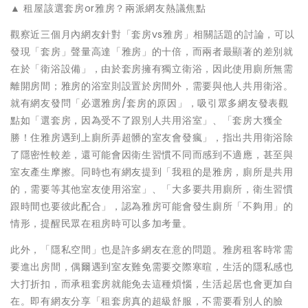
▲ 租屋該選套房or雅房？兩派網友熱議焦點
觀察近三個月內網友針對「套房vs雅房」相關話題的討論，可以
發現「套房」聲量高達「雅房」的十倍，而兩者最顯著的差別就
在於「衛浴設備」，由於套房擁有獨立衛浴，因此使用廁所無需
離開房間；雅房的浴室則設置於房間外，需要與他人共用衛浴。
就有網友發問「必選雅房/套房的原因」，吸引眾多網友發表觀
點如「選套房，因為受不了跟別人共用浴室」、「套房大獲全
勝！住雅房遇到上廁所弄超髒的室友會發瘋」，指出共用衛浴除
了隱密性較差，還可能會因衛生習慣不同而感到不適應，甚至與
室友產生摩擦。同時也有網友提到「我租的是雅房，廁所是共用
的，需要等其他室友使用浴室」、「大多要共用廁所，衛生習慣
跟時間也要彼此配合」，認為雅房可能會發生廁所「不夠用」的
情形，提醒民眾在租房時可以多加考量。
此外，「隱私空間」也是許多網友在意的問題。雅房租客時常需
要進出房間，偶爾遇到室友難免需要交際寒暄，生活的隱私感也
大打折扣，而承租套房就能免去這種煩惱，生活起居也會更加自
在。即有網友分享「租套房真的超級舒服，不需要看別人的臉