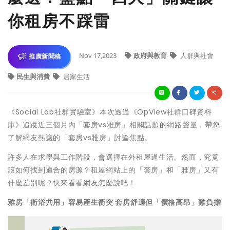
你租房不踩雷
Nov 17,2023
政府與教育
人群與社會
推廣新聞稿
民生與消費
居家生活
《Social Lab社群實驗室》本次透過《OpView社群口碑資料
庫》追蹤近三個月內「套房vs雅房」相關話題的網路聲量，帶您
了解網友熱議的「套房vs雅房」討論焦點。
許多人在求學與工作階段，會選擇在外租屋過生活。然而，究竟
該如何找到適合的房源？租屋網站上的「套房」和「雅房」又有
什麼差別呢？快來看看網友怎麼說吧！
雅房「衛浴共用」容易產生衝突 套房舒適但「價格高昂」難負擔