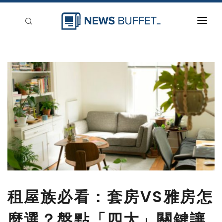
回到首頁
新聞稿分類
登入
刊登
租屋族必看：套房VS雅房怎
麼選？盤點「四大」關鍵讓