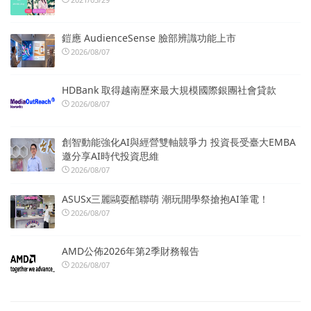
鎧應 AudienceSense 臉部辨識功能上市
2026/08/07
HDBank 取得越南歷來最大規模國際銀團社會貸款
2026/08/07
創智動能強化AI與經營雙軸競爭力 投資長受臺大EMBA
邀分享AI時代投資思維
2026/08/07
ASUSx三麗鷗耍酷聯萌 潮玩開學祭搶抱AI筆電！
2026/08/07
AMD公佈2026年第2季財務報告
2026/08/07