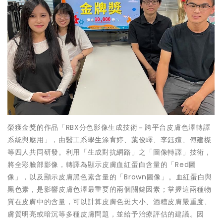
榮獲金獎的作品「RBX分色影像生成技術－跨平台皮膚色澤轉譯
系統與應用」，由醫工系學生涂育婷、葉俊嶧、李鈺媗、傅建榤
等四人共同研發。利用「生成對抗網路」之「圖像轉譯」技術，
將全彩臉部影像，轉譯為顯示皮膚血紅蛋白含量的「Red圖
像」，以及顯示皮膚黑色素含量的「Brown圖像」。血紅蛋白與
黑色素，是影響皮膚色澤最重要的兩個關鍵因素；掌握這兩種物
質在皮膚中的含量，可以計算皮膚色斑大小、酒糟皮膚嚴重度、
膚質明亮或暗沉等多種皮膚問題，並給予治療評估的建議。因