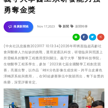
勇奪金獎
Nov 17,2023
新聞
新聞時事
推廣新聞稿
(中央社訊息服務20231117 10:13:34)2026年即將面臨超高齡社
會與醫療人力短缺的挑戰，運用資通訊科技，研發臨床與照護上
所需輔具的醫學工程應用受到關注。義守大學「醫學科技學院」
生物醫學工程系學生，參加「2023第七屆全國醫學工程創意競
賽」亮麗出擊，以作品「RBX分色影像生成技術－跨平台皮膚色
澤轉譯系統與應用」，在90組參賽隊伍中脫穎而出，奪下金獎的
殊榮，深受評審肯定。