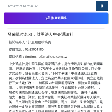
推廣新聞稿
發佈單位名稱：財團法人中央通訊社
新聞聯絡人：訊息服務核稿員
聯絡電話：02-25051180
聯絡信箱：
timtimcna@mail.cna.com.tw
中央通訊社是中華民國的國家通訊社，是台灣最具影響力的新聞媒
體。 經歷組織改造，1973年中央社改組為股份有限公司，以企業
方式經營；隨著民主化發展，1996年依據「中央通訊社設置條
例」改制為財團法人，定位為全民共有的國家通訊社，獨立超然執
行三大法定任務： ．辦理國內外新聞報導業務，服務大眾傳播媒
體。 ．辦理國家對外新聞通訊業務，促進國際對台灣之瞭解。 ．
加強與國際新聞通訊社合作，增進國際新聞交流。 秉持「正確、
領先、客觀、翔實」的基本原則，中央社專業新聞團隊每天以中、
英、日文即時對外發出上千則新聞、照片、圖表、影音與資訊，是
台灣唯一多語文新聞媒體，服務對象從媒體客戶擴大為閱聽大眾；
從台灣民眾延伸至全球僑胞與讀者，充分扮演「台灣之眼，世界之