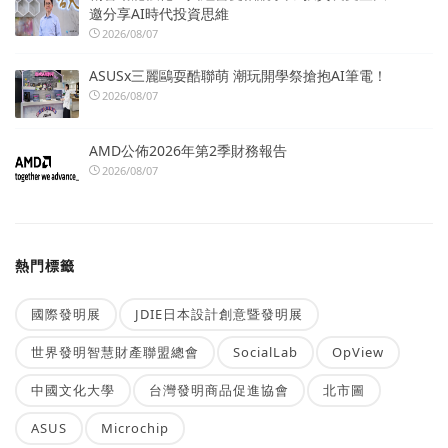
邀分享AI時代投資思維
2026/08/07
ASUSx三麗鷗耍酷聯萌 潮玩開學祭搶抱AI筆電！
2026/08/07
AMD公佈2026年第2季財務報告
2026/08/07
熱門標籤
國際發明展
JDIE日本設計創意暨發明展
世界發明智慧財產聯盟總會
SocialLab
OpView
中國文化大學
台灣發明商品促進協會
北市圖
ASUS
Microchip