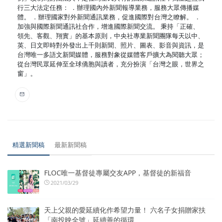
行三大法定任務： ．辦理國內外新聞報導業務，服務大眾傳播媒
體。 ．辦理國家對外新聞通訊業務，促進國際對台灣之瞭解。 ．
加強與國際新聞通訊社合作，增進國際新聞交流。 秉持「正確、
領先、客觀、翔實」的基本原則，中央社專業新聞團隊每天以中、
英、日文即時對外發出上千則新聞、照片、圖表、影音與資訊，是
台灣唯一多語文新聞媒體，服務對象從媒體客戶擴大為閱聽大眾；
從台灣民眾延伸至全球僑胞與讀者，充分扮演「台灣之眼，世界之
窗」。
精選新聞稿
最新新聞稿
FLOC唯一基督徒專屬交友APP，基督徒的新福音
2021/03/29
天上父親的愛延續化作希望力量！ 六名子女捐贈家扶
「南投映全號」延續善的循環