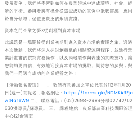
發展案例，我們將學習到如何在農業領域中達成環境、社會、經
濟的平衡。參與者將有機會從這些成功的實例中汲取靈感，應用
於自身領域，促使更廣泛的永續實踐。
資本之門企業之夢X從創櫃到資本市場
此議題是一場關於從創業初期到進入資本市場的實踐之旅。透過
本次活動，我們將深入探討創櫃板的相關資源與程序，並進行營
業計畫書的撰寫實務操作，以及簡報製作與表達的實際技巧，讓
您能夠更自信、有效地迎接資本市場的挑戰。期待您的參與，與
我們一同邁向成功的企業經營之路！
【活動報名資訊】 一、 敬請有意參加之單位代表於112年11月20
日(週一)前報名，報名網址：
https://forms.gle/NDMKA9Ejc
wtNaf6W9
二、 聯絡電話：(02)2698-2989分機02742/02
630洪專員/蘇專員。 三、 課程地點：農業部農業科技園區管理
中心121會議室