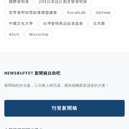
國際發明展
JDIE日本設計創意暨發明展
世界發明智慧財產聯盟總會
SocialLab
OpView
中國文化大學
台灣發明商品促進協會
北市圖
ASUS
Microchip
NEWSBUFFET 新聞稿自助吧
新聞稿的好去處，三分鐘上稿完成，最快接觸最多讀者的方案！
刊登新聞稿