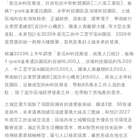
「新北AI科技廊道」目前包括中和軟體園區(二八張工業區)、板
橋T-park遠東通訊園區、永寧科技園區及頂埔科技園區。土城
區域內也有鴻海精密、正崴精密、鼎創達、燿華電子、華南銀行
企業營運總部(資訊中心機房)、國泰人壽廠辦大樓…等大型企業
進駐，未來預計在2025年底完工的中工雲宇宙AI園區、2026年
底營運的統一商辦大樓匯聚，當然是看好土城未來的發展。
根據2023年上半年調查「新北AI科技廊道」就業人口統計，板橋
T-park遠東通訊園區約容納16,000人，頂埔科技園區約15,000
人，中工雲宇宙AI園區約13,000人，國泰人壽廠辦約3,000人，
華南銀行企業營運總部(資訊中心機房)約500人，再加上永寧科
技園區，這條成型的AI科技廊道，帶動約5萬名工作人員的進
駐， 除了提升區域經濟發展之外，也帶動了房地產的需求。
土城交通方面除了現階段擁有的捷運板南線、國道3號、65快速
道路外，未來還將陸續完成捷運萬大線及三鶯線，和預計2027
年底完工的金城交流道；區域內有土城醫院提升優良住宅環境及
醫療資源，滿足民眾生活機能需求，將AI智慧科技技術延伸，帶
領傳統產業積極轉型，吸引人口移居就業，儼然形成在地生活