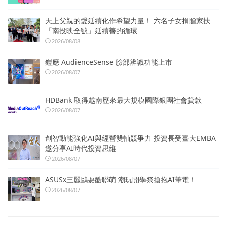
天上父親的愛延續化作希望力量！ 六名子女捐贈家扶
「南投映全號」延續善的循環
2026/08/08
鎧應 AudienceSense 臉部辨識功能上市
2026/08/07
HDBank 取得越南歷來最大規模國際銀團社會貸款
2026/08/07
創智動能強化AI與經營雙軸競爭力 投資長受臺大EMBA
邀分享AI時代投資思維
2026/08/07
ASUSx三麗鷗耍酷聯萌 潮玩開學祭搶抱AI筆電！
2026/08/07