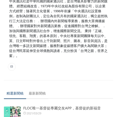
中央通訊社是中華民國的國家通訊社，是台灣最具影響力的新聞媒
體。 經歷組織改造，1973年中央社改組為股份有限公司，以企業
方式經營；隨著民主化發展，1996年依據「中央通訊社設置條
例」改制為財團法人，定位為全民共有的國家通訊社，獨立超然執
行三大法定任務： ．辦理國內外新聞報導業務，服務大眾傳播媒
體。 ．辦理國家對外新聞通訊業務，促進國際對台灣之瞭解。 ．
加強與國際新聞通訊社合作，增進國際新聞交流。 秉持「正確、
領先、客觀、翔實」的基本原則，中央社專業新聞團隊每天以中、
英、日文即時對外發出上千則新聞、照片、圖表、影音與資訊，是
台灣唯一多語文新聞媒體，服務對象從媒體客戶擴大為閱聽大眾；
從台灣民眾延伸至全球僑胞與讀者，充分扮演「台灣之眼，世界之
窗」。
精選新聞稿
最新新聞稿
FLOC唯一基督徒專屬交友APP，基督徒的新福音
2021/03/29