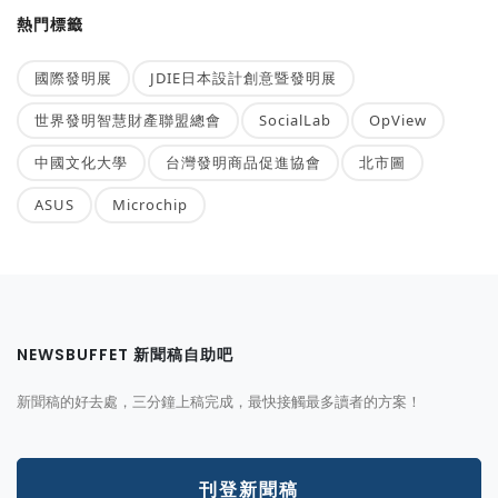
熱門標籤
國際發明展
JDIE日本設計創意暨發明展
世界發明智慧財產聯盟總會
SocialLab
OpView
中國文化大學
台灣發明商品促進協會
北市圖
ASUS
Microchip
NEWSBUFFET 新聞稿自助吧
新聞稿的好去處，三分鐘上稿完成，最快接觸最多讀者的方案！
刊登新聞稿