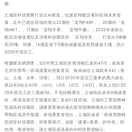
圈。
土城區科技匯聚打造出AI廊道，也讓皇翔建設看到區域未來發
展，近年已經在區域內推出32層的「皇翔PARK」、20層的「皇
翔MRT」、13層的「皇翔芊翠」「皇翔芊樾」，2023年更推出
鄰近頂埔捷運站及頂埔科技園區的 「皇翔泱美」， 打造出3棟樓
高20樓、10樓、14樓及地下3樓的綠建築及智慧建築大樓，預計
2025年底完工。
根據樂居網調查，近5年間土城區房價漲幅已達約40%，成為新
北房巿黑馬！區域捷運站密集度高、板南線在土城就有4站（海
山、土城、永寧、頂埔），預計2030年底完工通車的萬大線也
將設有5站(LG09、LGlO、LG11、LG12、LG13)，再加上預計20
25年底完工的三鶯線1站，不包括轉運站，土城地區就有9個捷運
站，將成為新北市捷運站第二多的行政區域。土城的工業區將轉
型成高科技園區，讓購屋客層由過去藍領階層轉換為白領階層，
帶動區域房市發展。房地產業者指出，土城區循著「南港黑鄉轉
型經貿科技園區」的發展模式，這樣「捷運+產業」的特色，與
內湖、南港相似，讓土城區成為新的AI科技廊道軸心。