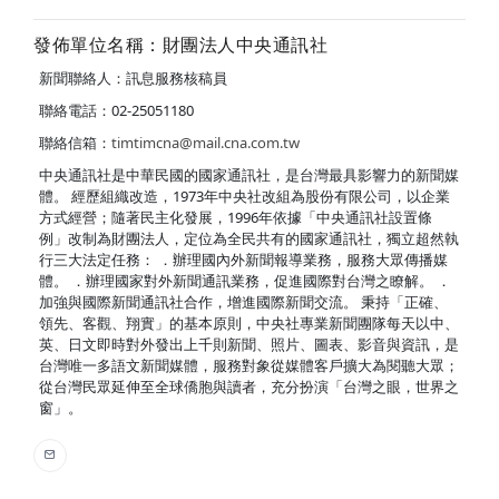
發佈單位名稱：財團法人中央通訊社
新聞聯絡人：訊息服務核稿員
聯絡電話：02-25051180
聯絡信箱：
timtimcna@mail.cna.com.tw
中央通訊社是中華民國的國家通訊社，是台灣最具影響力的新聞媒
體。 經歷組織改造，1973年中央社改組為股份有限公司，以企業
方式經營；隨著民主化發展，1996年依據「中央通訊社設置條
例」改制為財團法人，定位為全民共有的國家通訊社，獨立超然執
行三大法定任務： ．辦理國內外新聞報導業務，服務大眾傳播媒
體。 ．辦理國家對外新聞通訊業務，促進國際對台灣之瞭解。 ．
加強與國際新聞通訊社合作，增進國際新聞交流。 秉持「正確、
領先、客觀、翔實」的基本原則，中央社專業新聞團隊每天以中、
英、日文即時對外發出上千則新聞、照片、圖表、影音與資訊，是
台灣唯一多語文新聞媒體，服務對象從媒體客戶擴大為閱聽大眾；
從台灣民眾延伸至全球僑胞與讀者，充分扮演「台灣之眼，世界之
窗」。