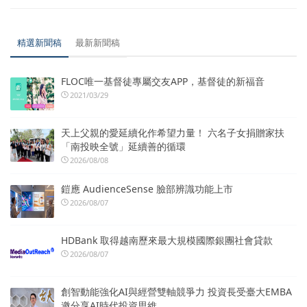
精選新聞稿
最新新聞稿
FLOC唯一基督徒專屬交友APP，基督徒的新福音
2021/03/29
天上父親的愛延續化作希望力量！ 六名子女捐贈家扶
「南投映全號」延續善的循環
2026/08/08
鎧應 AudienceSense 臉部辨識功能上市
2026/08/07
HDBank 取得越南歷來最大規模國際銀團社會貸款
2026/08/07
創智動能強化AI與經營雙軸競爭力 投資長受臺大EMBA
邀分享AI時代投資思維