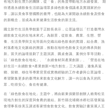
有地方創生潛力的團隊，從「食」的角度帶動地方永續發展。 期
待透過永續飲食生活節論壇眾多綠色飲食倡議者及實踐家的分
享，讓以美食享譽國際的臺灣，也能為大家開啟永續飲食及惜食
的新概念，並成為未來健康生活飲食的新主流。
國立新竹生活美學館葉于正館長表示，公眾論壇以「打造臺灣永
續飲食文化的在地未來式」為願景，從飲食、農業、生態、營
養、生活美學與文化等面向交織出綠色飲食的實踐，結合農、漁
村落產地文化脈絡的溯源，推動在地特色飲食文化的傳承與創
新。當天的論壇規劃了主題演講、圓桌會議、案例分享等活動，
以「綠色飲食在地化」、「永續食材與產業創新」、「營造在地
好生活—永續飲食×產業創新×地方創生」三大議題，邀集具返
鄉、留鄉、移住等專業背景或實務經驗的工作者參與公眾論壇，
希望聚集更多的臺灣未來飲食文化解方，讓一向以食為天的民
眾，吃得安心、食在有健康。
在「綠色飲食在地化」主題中，將由穀東俱樂部創辦人賴青松呈
現地方創生的深度與食農的連結。新竹縣北埔鄉水磜社區發展協
會理事長徐美玉講述客家惜食飲食文化。飲食實驗計畫策展人王