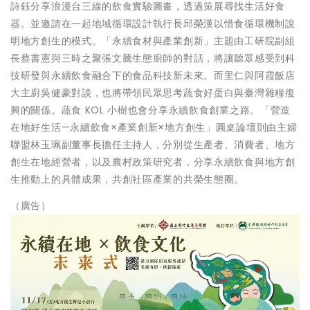
詩鈺分享浪漫台三線的飲食實驗圖畫，透過策展尋找生活好食
器。並邀請在一起地域循環設計執行長邱榮漢以惜食循環機制說
明地方創生的模式。「永續食材與產業創新」主題由工研院副組
長蔡書憲與三時之聚張文騰生態廚師的對話，將讓聽眾感受到科
技研發與永續飲食融合下的食品科技新未來。而里仁與阿霞飯店
大主廚吳健豪對談，也將帶領民眾思考蔬食好蛋白與臺灣雜糧復
興的關係。蔬食 KOL 小樹也會分享永續飲食創業之路。「營造
在地好生活—永續飲食×產業創新×地方創生」圓桌論壇則由主婦
聯盟林玉珮副董事長擔任主持人，分別從生產者、消費者、地方
創生在地經營者，以及農村政策研究者，分享永續飲食與地方創
生推動上的具體成果，共創社區產業的共榮生態圈。
（廣告）