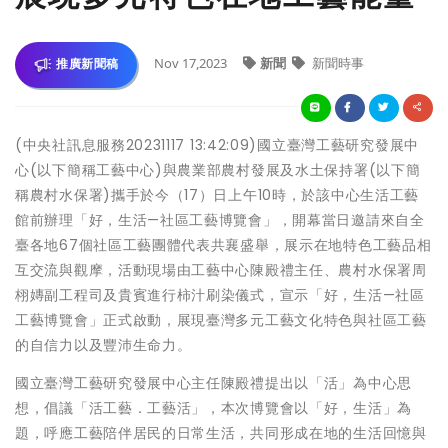
Nov 17,2023
新聞
新聞時事
推廣新聞稿
(中央社訊息服務20231117 13:42:09)國立臺灣工藝研究發展中
心(以下簡稱工藝中心)與農業部農村發展及水土保持署(以下簡
稱農村水保署)攜手於今（17）日上午10時，於該中心生活工藝
館前辦理「好，生活—社區工藝博覽會」，開幕當日邀請來自全
臺各地67個社區工藝團體代表共襄盛舉，展示在地特色工藝品相
互交流與觀摩，活動現場由工藝中心陳殿禮主任、農村水保署周
栩嫥副工程司及貴賓進行柿汁刷染儀式，宣示「好，生活—社區
工藝博覽會」正式啟動，展現臺灣多元工藝文化特色與社區工藝
的自信力以及豐沛生命力。
國立臺灣工藝研究發展中心主任陳殿禮提出以「活」為中心思
想，倡議「活工藝．工藝活」，本次博覽會以「好，生活」為
題，呼應工藝陪伴居民的日常生活，共同形成在地的生活回憶與