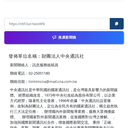
推廣新聞稿
發佈單位名稱：財團法人中央通訊社
新聞聯絡人：訊息服務核稿員
聯絡電話：02-25051180
聯絡信箱：
timtimcna@mail.cna.com.tw
中央通訊社是中華民國的國家通訊社，是台灣最具影響力的新聞媒
體。 經歷組織改造，1973年中央社改組為股份有限公司，以企業
方式經營；隨著民主化發展，1996年依據「中央通訊社設置條
例」改制為財團法人，定位為全民共有的國家通訊社，獨立超然執
行三大法定任務： ．辦理國內外新聞報導業務，服務大眾傳播媒
體。 ．辦理國家對外新聞通訊業務，促進國際對台灣之瞭解。 ．
加強與國際新聞通訊社合作，增進國際新聞交流。 秉持「正確、
領先、客觀、翔實」的基本原則，中央社專業新聞團隊每天以中、