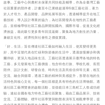
故事。工藝中心與農村水保署共同扶植及輔導，作為全臺灣工藝
社區重要的陪伴者，計畫至今已累積超過186個工藝社區，著力
於人才培力、產品開發、品牌拓展等面向，透過輔導提升在地工
藝技術，導入設計專業的協力，為社區開發具在地性的工藝產
品，並積極帶領社區工藝品牌開拓國內、國際市場，促進文化經
濟效益，藉此吸引更多青年回流返鄉，聚集為地方創生的力量，
兼顧文化性、經濟性與社會性之價值實踐。
「好，生活」旨在傳達社區工藝如何融入生活，使其變得更美
好，其中逗號代表在忙碌和快節奏的生活中，透過放慢腳步和偶
爾停頓，更深入地品味生活。工藝社區透過展示臺灣各地的特色
工藝，多元發展地方工藝價值，包含特色行旅、學校扎根、長照
陪伴、設計文創、研發自造、時尚生活及民俗信仰等元素，相互
交流、融合與循環，透過工藝的精神與美感提升，形塑在地的生
活特色與核心文化，每一個社區都是具有特色的生活博物館。透
過社區工藝博覽會的啟動活動，並借鏡日本三島町工人祭成功經
驗，連結全國各地方特色工藝社區聚集，藉由工藝品展示、技術
交流、工藝體驗、標竿社區導覽與動態表演等互相觀摩學習，提
供交流推展與活動曝光之機會，期許未來鏈結台灣各地持續推動