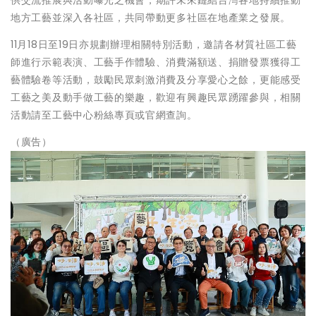
地方工藝並深入各社區，共同帶動更多社區在地產業之發展。
11月18日至19日亦規劃辦理相關特別活動，邀請各材質社區工藝
師進行示範表演、工藝手作體驗、消費滿額送、捐贈發票獲得工
藝體驗卷等活動，鼓勵民眾刺激消費及分享愛心之餘，更能感受
工藝之美及動手做工藝的樂趣，歡迎有興趣民眾踴躍參與，相關
活動請至工藝中心粉絲專頁或官網查詢。
（廣告）