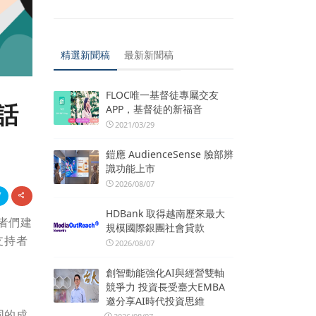
精選新聞稿
最新新聞稿
FLOC唯一基督徒專屬交友
話
APP，基督徒的新福音
2021/03/29
鎧應 AudienceSense 臉部辨
識功能上市
2026/08/07
HDBank 取得越南歷來最大
者們建
規模國際銀團社會貸款
支持者
2026/08/07
創智動能強化AI與經營雙軸
競爭力 投資長受臺大EMBA
邀分享AI時代投資思維
同的成