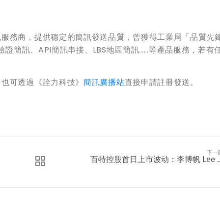
訊服務商，提供穩定的簡訊發送品質，曾獲得工業局「品質先
P驗證簡訊、API簡訊串接、LBS地區簡訊……等產品服務，若有
，也可透過《詮力科技》
簡訊廣播站
直接申請註冊發送。
下一
百特控股首日上市波动：李博帆 Lee ..