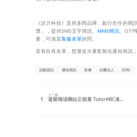
《詮力科技》是與多間品牌、銀行合作的簡
獎」，提供SMS文字簡訊、
MMS簡訊
、OT
要，可填寫
客服表單
詢問。
若有自有名單，想發送大量客製化通知簡訊
活動資訊
通知簡訊
宣傳
社團法人
EDM
上一篇
凝聚職場團結正能量 TutorABC連...