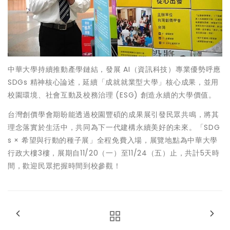
中華大學持續推動產學鏈結，發展 AI（資訊科技）專業優勢呼應
SDGs 精神核心論述，延續「成就就業型大學」核心成果，並用
校園環境、社會互動及校務治理 (ESG) 創造永續的大學價值。
台灣創價學會期盼能透過校園豐碩的成果展引發民眾共鳴，將其
理念落實於生活中，共同為下一代建構永續美好的未來。「SDG
s × 希望與行動的種子展」全程免費入場，展覽地點為中華大學
行政大樓3樓，展期自11/20（一）至11/24（五）止，共計5天時
間，歡迎民眾把握時間到校參觀！