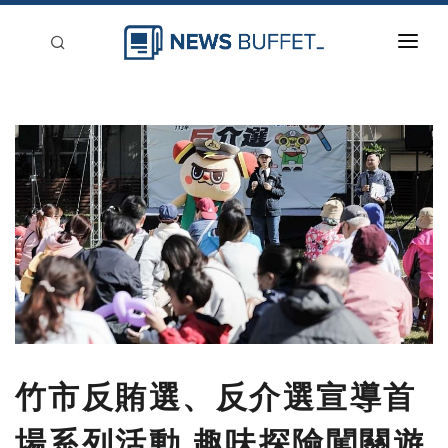
回到首頁
新聞稿分類
登入
刊登
竹市反賄選、反介選宣導首
場系列活動 趣味探險闖關遊