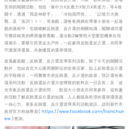
安排的闖關活動，包括「集中力X反應力X智力X表達力」等4個
關卡，透過「我是神射手」、「冷知識問答」、「記憶力大挑
戰」及「造詞ㄅㄆㄇ」等遊戲，讓爸爸媽媽在帶著小朋友一起遊
戲的過程中，也能瞭解反賄選、反介選的相關知識，闖關成功還
可獲得精美的嗶寶徽章獎勵，還出動2輛警用大型重型機車在現
場展示，要吸引民眾走出戶外，一起參與反賄選反介選，共同來
守護潔淨選風，共創優質的選舉環境。
政風處提醒，反賄選、反介選宣導系列活動，除了今天的闖關活
動外，也結合北大公園周圍附近的友善店家，貼上反賄選反介選
的字樣標示，一同響應市府反賄選、反介選的政策，預計還有兩
場系列活動「反賄選反介選大使嗶寶的飲料店一日店長」及「波
光市集反賄選反介選快閃」，歡迎大小朋友共同來參與，從有趣
的活動了解反賄選反介選的知識，人人都能為乾淨的選舉環境盡
一份心力。更多反賄選、反介選宣導系列活動資訊，請到新竹市
政府官方粉絲專頁(
https://www.facebook.com/hsinchun
ew
)查詢。