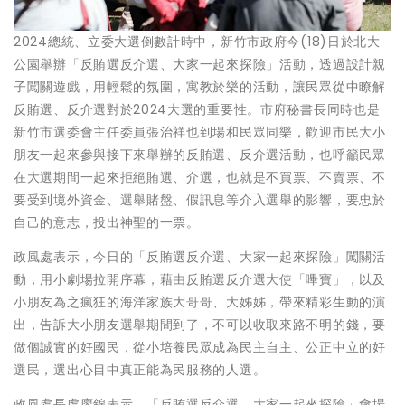
2024總統、立委大選倒數計時中，新竹市政府今(18)日於北大
公園舉辦「反賄選反介選、大家一起來探險」活動，透過設計親
子闖關遊戲，用輕鬆的氛圍，寓教於樂的活動，讓民眾從中瞭解
反賄選、反介選對於2024大選的重要性。市府秘書長同時也是
新竹市選委會主任委員張治祥也到場和民眾同樂，歡迎市民大小
朋友一起來參與接下來舉辦的反賄選、反介選活動，也呼籲民眾
在大選期間一起來拒絕賄選、介選，也就是不買票、不賣票、不
要受到境外資金、選舉賭盤、假訊息等介入選舉的影響，要忠於
自己的意志，投出神聖的一票。
政風處表示，今日的「反賄選反介選、大家一起來探險」闖關活
動，用小劇場拉開序幕，藉由反賄選反介選大使「嗶寶」，以及
小朋友為之瘋狂的海洋家族大哥哥、大姊姊，帶來精彩生動的演
出，告訴大小朋友選舉期間到了，不可以收取來路不明的錢，要
做個誠實的好國民，從小培養民眾成為民主自主、公正中立的好
選民，選出心目中真正能為民服務的人選。
政風處長處廖錦表示，「反賄選反介選、大家一起來探險」會場