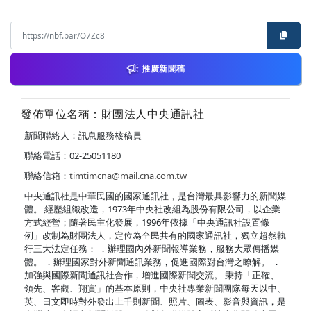
推廣新聞稿
發佈單位名稱：財團法人中央通訊社
新聞聯絡人：訊息服務核稿員
聯絡電話：02-25051180
聯絡信箱：
timtimcna@mail.cna.com.tw
中央通訊社是中華民國的國家通訊社，是台灣最具影響力的新聞媒
體。 經歷組織改造，1973年中央社改組為股份有限公司，以企業
方式經營；隨著民主化發展，1996年依據「中央通訊社設置條
例」改制為財團法人，定位為全民共有的國家通訊社，獨立超然執
行三大法定任務： ．辦理國內外新聞報導業務，服務大眾傳播媒
體。 ．辦理國家對外新聞通訊業務，促進國際對台灣之瞭解。 ．
加強與國際新聞通訊社合作，增進國際新聞交流。 秉持「正確、
領先、客觀、翔實」的基本原則，中央社專業新聞團隊每天以中、
英、日文即時對外發出上千則新聞、照片、圖表、影音與資訊，是