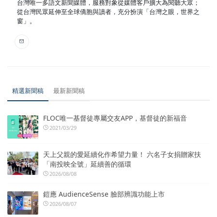
台灣唯一多語文新聞媒體，服務對象從媒體客戶擴大為閱聽大眾；
從台灣民眾延伸至全球僑胞與讀者，充分扮演「台灣之眼，世界之
窗」。
精選新聞稿
最新新聞稿
FLOC唯一基督徒專屬交友APP，基督徒的新福音
2021/03/29
天上父親的愛延續化作希望力量！ 六名子女捐贈家扶
「南投映全號」延續善的循環
2026/08/08
鎧應 AudienceSense 臉部辨識功能上市
2026/08/07