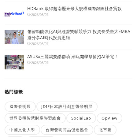
HDBank 取得越南歷來最大規模國際銀團社會貸款
2026/08/07
創智動能強化AI與經營雙軸競爭力 投資長受臺大EMBA
邀分享AI時代投資思維
2026/08/07
ASUSx三麗鷗耍酷聯萌 潮玩開學祭搶抱AI筆電！
2026/08/07
熱門標籤
國際發明展
JDIE日本設計創意暨發明展
世界發明智慧財產聯盟總會
SocialLab
OpView
中國文化大學
台灣發明商品促進協會
北市圖