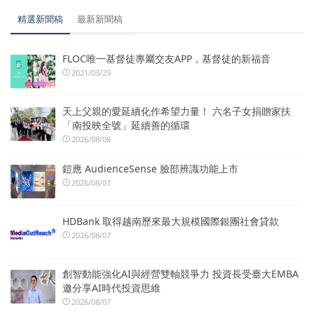
精選新聞稿
最新新聞稿
FLOC唯一基督徒專屬交友APP，基督徒的新福音
2021/03/29
天上父親的愛延續化作希望力量！ 六名子女捐贈家扶
「南投映全號」延續善的循環
2026/08/08
鎧應 AudienceSense 臉部辨識功能上市
2026/08/07
HDBank 取得越南歷來最大規模國際銀團社會貸款
2026/08/07
創智動能強化AI與經營雙軸競爭力 投資長受臺大EMBA
邀分享AI時代投資思維
2026/08/07