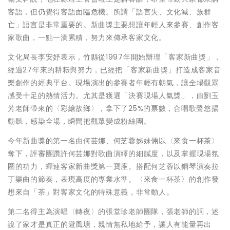
客語，但仍覺得客語面臨危機。所謂「語言失、文化滅、族群
亡」語言是非常重要的。新曲獎主要想讓年輕人來參賽、創作客
家歌曲，一點一滴累積，努力來傳承客家文化。
文化局長李安妤表示，竹縣從1997年開始辦理「客家新曲獎」，
經過27年來的耕耘與努力，已經把「客家新曲獎」打造成客家音
樂創作的經典平台。現場演出的參賽者年輕有朝氣，讓全場觀眾
感受十足的熱情活力。尤其是獲選「決賽現場人氣獎」，由劉玉
芳老師帶來的〈彩繪故鄉〉，拿下了25%的票數，合唱歌聲悠揚
動聽，感染全場，瞬間把觀眾變成粉絲團。
今年新曲獎的第一名由何芸娜、何芝蓉姊妹倆以〈來食一杯茶〉
奪下，評審團讚許何芸娜對歌曲演繹的細膩度，以及掌握現場氛
圍的功力，蟬連客家新曲獎第一寶座。搭配何芝蓉以鋼琴演奏拉
丁樂曲的節奏，表現高度的專業水準。〈來食一杯茶〉的創作發
想來自「茶」對客家文化的特殊意義，非常動人。
第二名得主為演唱〈轉夜〉的張堂珍老師團隊，張老師的詞，述
說了家才是真正的避風塘，親情無私地給予，讓人有能量再出