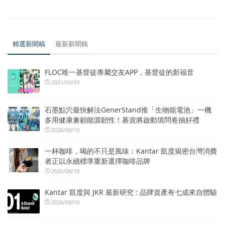
精選新聞稿
最新新聞稿
FLOC唯一基督徒專屬交友APP，基督徒的新福音
2021/03/29
石墨點穴最快解法GenerStand推「生物能電池」一機
多用健康兼顧能源韌性！募資將啟動填問卷抽好禮
2026/08/10
一杯咖啡，喝的不只是風味：Kantar 凱度揭密台灣消費
者正以永續標準重新選擇咖啡品牌
2026/08/10
Kantar 凱度與 JKR 最新研究 : 品牌資產有七成來自體驗
2026/08/10