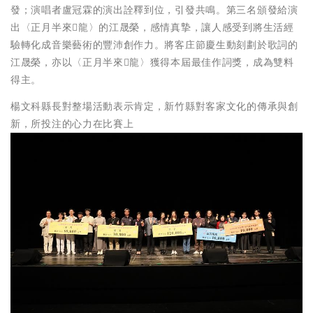
發；演唱者盧冠霖的演出詮釋到位，引發共鳴。第三名頒發給演
出〈正月半來𪹚龍〉的江晟榮，感情真摯，讓人感受到將生活經
驗轉化成音樂藝術的豐沛創作力。將客庄節慶生動刻劃於歌詞的
江晟榮，亦以〈正月半來𪹚龍〉獲得本屆最佳作詞獎，成為雙料
得主。
楊文科縣長對整場活動表示肯定，新竹縣對客家文化的傳承與創
新，所投注的心力在比賽上