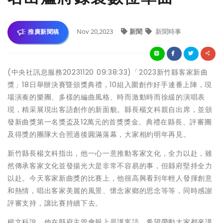
Nov 20,2023
新聞
新聞時事
推廣新聞稿
(中央社訊息服務20231120 09:38:33)「2023新竹縣客家新曲
獎」18日舉辦決賽暨頒獎典禮，10組入圍創作好手連番上陣，現
場演奏的樂團、多樣的編曲風格、時而激動時而徐緩的演唱表
現，精采展現出客語創作的新面貌。縣長楊文科親自出席，並頒
發新曲獎第一名獎盃及12萬元的首獎獎金。典禮在縣長、評審團
及得獎的團隊大合照過後圓滿落幕，大家相約明年再見。
新竹縣長楊文科指出，他一心一意推動客家文化，全力以赴，雖
然傳承客家文化並發揚光大是非常不容易的事，但縣府堅持全力
以赴。今天客家新曲獎的比賽上，他很高興看到年輕人發揮創意
和熱情，唱出客家美麗的風景、懷念家鄉的思念等等，同時感謝
評審支持，讓比賽持續下去。
楊文科說，他在縣府主管會報上是講客語，希望帶動大家都來講