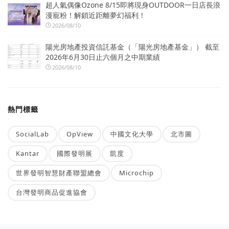
超人氣偶像Ozone 8/15即將現身OUTDOOR一日店長浪
漫寵粉！解鎖近距離夢幻福利！
2026/08/10
陽光房地產投資信託基金（「陽光房地產基金」） 截至
2026年6月30日止六個月之中期業績
2026/08/10
熱門標籤
SocialLab
OpView
中國文化大學
北市圖
Kantar
國際發明展
凱度
世界發明智慧財產聯盟總會
Microchip
台灣發明商品促進協會