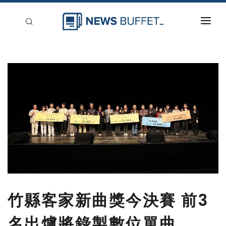
回到首頁
新聞稿分類
登入
刊登
竹縣客家新曲獎今決賽 前3
名出爐將錄製數位單曲