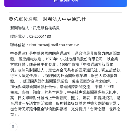
發佈單位名稱：財團法人中央通訊社
新聞聯絡人：訊息服務核稿員
聯絡電話：02-25051180
聯絡信箱：
timtimcna@mail.cna.com.tw
中央通訊社是中華民國的國家通訊社，是台灣最具影響力的新聞媒
體。 經歷組織改造，1973年中央社改組為股份有限公司，以企業
方式經營；隨著民主化發展，1996年依據「中央通訊社設置條
例」改制為財團法人，定位為全民共有的國家通訊社，獨立超然執
行三大法定任務： ．辦理國內外新聞報導業務，服務大眾傳播媒
體。 ．辦理國家對外新聞通訊業務，促進國際對台灣之瞭解。 ．
加強與國際新聞通訊社合作，增進國際新聞交流。 秉持「正確、
領先、客觀、翔實」的基本原則，中央社專業新聞團隊每天以中、
英、日文即時對外發出上千則新聞、照片、圖表、影音與資訊，是
台灣唯一多語文新聞媒體，服務對象從媒體客戶擴大為閱聽大眾；
從台灣民眾延伸至全球僑胞與讀者，充分扮演「台灣之眼，世界之
窗」。