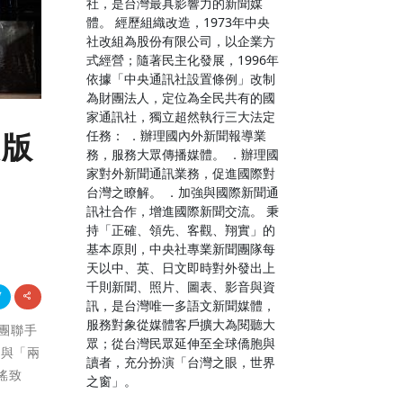
社，是台灣最具影響力的新聞媒
體。 經歷組織改造，1973年中央
社改組為股份有限公司，以企業方
式經營；隨著民主化發展，1996年
依據「中央通訊社設置條例」改制
為財團法人，定位為全民共有的國
家通訊社，獨立超然執行三大法定
任務： ．辦理國內外新聞報導業
級版
務，服務大眾傳播媒體。 ．辦理國
家對外新聞通訊業務，促進國際對
台灣之瞭解。 ．加強與國際新聞通
訊社合作，增進國際新聞交流。 秉
持「正確、領先、客觀、翔實」的
基本原則，中央社專業新聞團隊每
天以中、英、日文即時對外發出上
千則新聞、照片、圖表、影音與資
訊，是台灣唯一多語文新聞媒體，
服務對象從媒體客戶擴大為閱聽大
劇團聯手
眾；從台灣民眾延伸至全球僑胞與
參與「兩
讀者，充分扮演「台灣之眼，世界
謠致
之窗」。