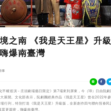
境之南 《我是天王星》升
嗨爆南臺灣
時事
文化部《文化平權巡演－庄頭劇場藝日限定》第7場來到屏東，今（18）日由阮
大展開。文化部表示，阮劇團經典作品《我是天王星》曾在2022年
劇場行列，特別打造《我是天王星》升級版，全新創作四句聯向恆春民
觀眾更親密，嗨爆南臺灣。