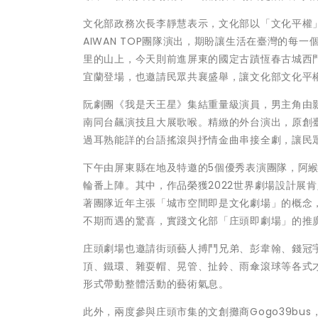
文化部政務次長李靜慧表示，文化部以「文化平權
AIWAN TOP團隊演出，期盼讓生活在臺灣的每
里的山上，今天則前進屏東的國定古蹟恆春古城西門
宜蘭登場，也邀請民眾共襄盛舉，讓文化部文化平
阮劇團《我是天王星》集結重量級演員，男主角由
南同台飆演技且大展歌喉。精緻的外台演出，原創臺
過耳熟能詳的台語搖滾與抒情金曲串接全劇，讓民
下午由屏東縣在地及特邀的5個優秀表演團隊，阿
輪番上陣。其中，作品榮獲2022世界劇場設計展肯
著團隊近年主張「城市空間即是文化劇場」的概念
不期而遇的驚喜，實踐文化部「庄頭即劇場」的推
庄頭劇場也邀請街頭藝人搏鬥兄弟、彭韋翰、錢冠
頂、鐵環、雜耍帽、晃管、扯鈴、雨傘滾球等各式
形式帶動整體活動的藝術氣息。
此外，兩度參與庄頭市集的文創攤商Gogo39b