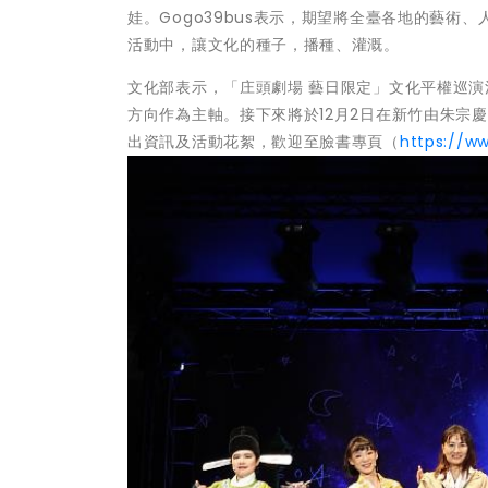
娃。Gogo39bus表示，期望將全臺各地的藝
活動中，讓文化的種子，播種、灌溉。
文化部表示，「庄頭劇場 藝日限定」文化平權巡
方向作為主軸。接下來將於12月2日在新竹由朱宗
出資訊及活動花絮，歡迎至臉書專頁（
https://w