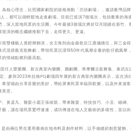
」為核心理念，比照國家劇院的規格推動「庄頭劇場」，邀請臺灣品牌
一個人，都可以很輕鬆地走進劇場。目前已巡演7個場次，包括臺東的海
，深入當地民眾的生活圈。今年最後3個場次將於12月陸續在新竹、
權巡演的概念繼續推動下去，走得更久、更遠。
影視雙棲藝人黃鐙輝飾演，女主角則由金曲歌后江惠儀擔任，與三金
式混搭龐克歌舞劇，帶領民眾沉浸1950年代風靡全臺的歌仔戲風華
眾的情緒點燃到最高點。
緱囝仔人聲樂團、新古典室內樂團、圓劇團、蒂摩爾古薪舞集、泰武古
定、參與2023布拉格PQ劇場四年展的新古典室內樂團表示，這次演
，希望藉由分享音樂的美好，帶給屏東民眾幸福與歡樂，以及外來遊
廣美意。
宇、黃孟凡、雜耍小霸王張竣凱，帶來雜耍、特技技巧、小丑、砌磚
才藝，讓在場民眾驚呼連連，成功傳達在地人文藝術的多樣性，並以
us，是由兩位男生運用臺南在地布料及創作材料，以手做縫紉創意髮飾