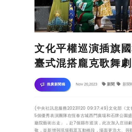
文化平權巡演插旗國
臺式混搭龐克歌舞劇
Nov 20,2023
新聞
新聞
推廣新聞稿
(中央社訊息服務20231120 09:37:49)
5個優秀表演團隊在恆春古城西門廣場和石牌公園盛
廳院藝術出走」，赴7個縣市巡演，此次加入庄頭
敬，並新增與現場觀眾互動橋段，場面更浩大、與