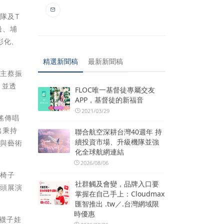
隊及T
邊、埔
彰化、
精選新聞稿
最新新聞稿
得主蔡振
，並透
FLOC唯一基督徒專屬交友
APP，基督徒的新福音
2021/03/29
謠傳唱
出秉持
聯合航空深耕台灣40週年 持
續投資市場、升級機隊並強
客與藝術
化全球航網連結
2026/08/06
、椅子
社群觸及會變，品牌入口要
街頭展演
掌握在自己手上：Cloudmax
匯智推出 .tw／.台灣網域限
時優惠
、襪子娃