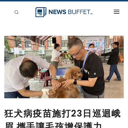
回到首頁
新聞稿分類
登入
刊登
狂犬病疫苗施打23日巡迴峨
眉 攜手讓毛孩增保護力