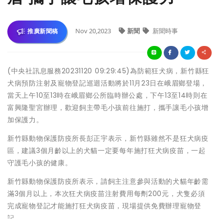
Nov 20,2023
新聞
新聞時事
推廣新聞稿
(中央社訊息服務20231120 09:29:45)為防範狂犬病，新竹縣狂
犬病預防注射及寵物登記巡迴活動將於11月23日在峨眉鄉登場，
當天上午10至13時在峨眉鄉公所臨時辦公處，下午13至14時則在
富興隆聖宮辦理，歡迎飼主帶毛小孩前往施打，攜手讓毛小孩增
加保護力。
新竹縣動物保護防疫所長彭正宇表示，新竹縣雖然不是狂犬病疫
區，建議3個月齡以上的犬貓一定要每年施打狂犬病疫苗，一起
守護毛小孩的健康。
新竹縣動物保護防疫所表示，請飼主注意參與活動的犬貓年齡需
滿3個月以上，本次狂犬病疫苗注射費用每劑200元，犬隻必須
完成寵物登記才能施打狂犬病疫苗，現場提供免費辦理寵物登
記。