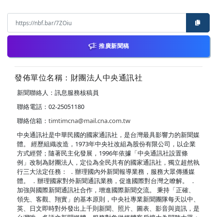
推廣新聞稿
發佈單位名稱：財團法人中央通訊社
新聞聯絡人：訊息服務核稿員
聯絡電話：02-25051180
聯絡信箱：
timtimcna@mail.cna.com.tw
中央通訊社是中華民國的國家通訊社，是台灣最具影響力的新聞媒
體。 經歷組織改造，1973年中央社改組為股份有限公司，以企業
方式經營；隨著民主化發展，1996年依據「中央通訊社設置條
例」改制為財團法人，定位為全民共有的國家通訊社，獨立超然執
行三大法定任務： ．辦理國內外新聞報導業務，服務大眾傳播媒
體。 ．辦理國家對外新聞通訊業務，促進國際對台灣之瞭解。 ．
加強與國際新聞通訊社合作，增進國際新聞交流。 秉持「正確、
領先、客觀、翔實」的基本原則，中央社專業新聞團隊每天以中、
英、日文即時對外發出上千則新聞、照片、圖表、影音與資訊，是