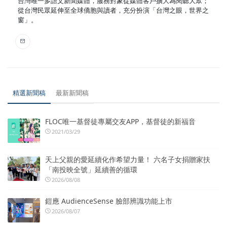
台灣唯一多語文新聞媒體，服務對象從媒體客戶擴大為閱聽大眾；
從台灣民眾延伸至全球僑胞與讀者，充分扮演「台灣之眼，世界之
窗」。
精選新聞稿
最新新聞稿
FLOC唯一基督徒專屬交友APP，基督徒的新福音
2021/03/29
天上父親的愛延續化作希望力量！ 六名子女捐贈家扶
「南投映全號」延續善的循環
2026/08/08
鎧應 AudienceSense 臉部辨識功能上市
2026/08/07