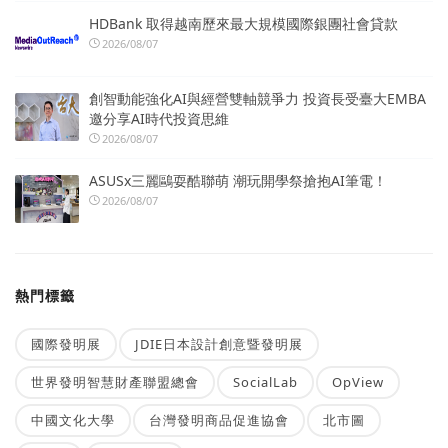
HDBank 取得越南歷來最大規模國際銀團社會貸款
2026/08/07
創智動能強化AI與經營雙軸競爭力 投資長受臺大EMBA
邀分享AI時代投資思維
2026/08/07
ASUSx三麗鷗耍酷聯萌 潮玩開學祭搶抱AI筆電！
2026/08/07
熱門標籤
國際發明展
JDIE日本設計創意暨發明展
世界發明智慧財產聯盟總會
SocialLab
OpView
中國文化大學
台灣發明商品促進協會
北市圖