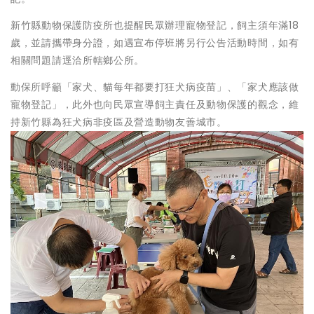
新竹縣動物保護防疫所也提醒民眾辦理寵物登記，飼主須年滿18
歲，並請攜帶身分證，如遇宣布停班將另行公告活動時間，如有
相關問題請逕洽所轄鄉公所。
動保所呼籲「家犬、貓每年都要打狂犬病疫苗」、「家犬應該做
寵物登記」，此外也向民眾宣導飼主責任及動物保護的觀念，維
持新竹縣為狂犬病非疫區及營造動物友善城市。