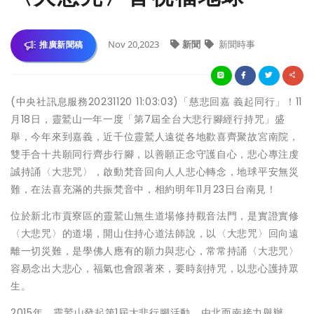
Nov 20,2023
新聞
新聞時事
推廣新聞稿
(中央社訊息服務20231120 11:03:03)「慈悲回嘉 義起同行」！11
月18日，靈鷲山一年一度「第7屆全台大悲行腳經行持咒」盛
舉，今年來到嘉義，近千位靈鷲人遠從各地歡喜齊聚故宮南院，
雙手合十共願同行齊步行腳，以善願正念守護自心，悲心專注虔
誠持誦〈大悲咒〉，啟動梵音回向人人悲心轉念，地球平安無災
難，在法喜充滿的共振梵音中，相約明年11月23日台南見！
位於新北市貢寮區的靈鷲山無生道場修持觀音法門，是實證實修
〈大悲咒〉的道場，開山住持心道法師說，以〈大悲咒〉回向遠
離一切災難，是學佛人應有的願力與悲心，常常持誦〈大悲咒〉
容易念出大悲心，福氣也會跟著來，要時刻持咒，以悲心護持眾
生。
2015年，靈鷲山發起第1屆大悲行腳活動，由北而南接力舉辦，