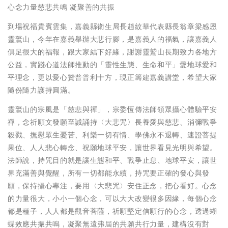
心念力量慈悲共鳴 凝聚善的共振
到場祝福貴賓雲集，嘉義縣衛生局長趙紋華代表縣長翁章梁感恩
靈鷲山，今年在嘉義舉辦大悲行腳，是嘉義人的福氣，讓嘉義人
俱足很大的福報，跟大家結下好緣，謝謝靈鷲山長期致力各地方
公益，實踐心道法師推動的「靈性生態、生命和平」愛地球愛和
平理念，更以愛心贊普普利十方，現正籌建嘉義講堂，希望大家
隨份隨力護持圓滿。
靈鷲山的宗風是「慈悲與禪」，宗委恆傳法師領眾攝心體驗平安
禪，念祈願文發願至誠誦持〈大悲咒〉長養愛與慈悲、消彌戰爭
殺戮、撫慰眾生憂苦、利樂一切有情、學佛永不退轉、速證菩提
果位、人人悲心轉念、祝願地球平安，讓世界看見光明與希望。
法師說，持咒目的就是讓生態和平、戰爭止息、地球平安，讓世
界充滿善與覺醒，所有一切都能永續，持咒要正確的發心與發
願，保持攝心專注，要用〈大悲咒〉安住正念，把心看好。心念
的力量很大，小小一個心念，可以大大改變很多因緣，每個心念
都是種子，人人都是觀音菩薩，祈願堅定信願行的心念，透過蝴
蝶效應共振共鳴，凝聚無遠弗屆的共願共行力量，建構沒有對