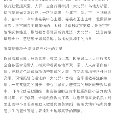
以行動愛護家園、人群，全台行腳持誦〈大悲咒〉為地方祈福。
從宜蘭寂光寺為起點，一路到基隆、台北市、新北市，再到桃園
市、台中市，今年由嘉義中心主辦。嘉義有玉山主峰、北回歸線
通過，故宮南院主建築物的「太極」S造形虛實架構，象徵宇宙
陰陽調和能量，期盼觀音菩薩靈感的咒語〈大悲咒〉，法音共振
環繞全台，慈悲種子遍灑各地，散播愛與和平的力量。
遍灑慈悲種子 散播愛與和平的力量
18日風和日麗，秋高氣爽，靈鷲山百萬、10萬遍以上大悲行者及
全台各區會靈鷲人，攜家帶眷從各地齊聚一堂，人人身著白色T
恤，披戴紅色法成就功德帶串成的人龍，在花園廣場裡格外壯觀
亮眼。現場跟隨心道法師〈大悲咒〉音檔，合掌虔敬專注的臉
龐，一雙雙堅定的腳步，齊心共願在大悲梵音的無限輕安與法喜
中。 下午2點活動開始，由嘉義偏鄉迷你小校重寮國小活力表演
隍將舞、五行旗舞、金球戲獅揭開序幕，現場洋溢喜慶氣氛；阿
里山國中小合唱團用動人歌聲與優美舞蹈，展現大地祈福與與生
態共生的靈性智慧，表達對土地最真摯的關懷。