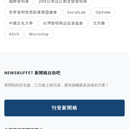
國際發明展
JDIE日本設計創意暨發明展
世界發明智慧財產聯盟總會
SocialLab
OpView
中國文化大學
台灣發明商品促進協會
北市圖
ASUS
Microchip
NEWSBUFFET 新聞稿自助吧
新聞稿的好去處，三分鐘上稿完成，最快接觸最多讀者的方案！
刊登新聞稿