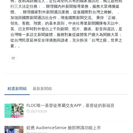
例」改制為財團法人，定位為全民共有的國家通訊社，獨立超然執
行三大法定任務： ．辦理國內外新聞報導業務，服務大眾傳播媒
體。 ．辦理國家對外新聞通訊業務，促進國際對台灣之瞭解。 ．
加強與國際新聞通訊社合作，增進國際新聞交流。 秉持「正確、
領先、客觀、翔實」的基本原則，中央社專業新聞團隊每天以中、
英、日文即時對外發出上千則新聞、照片、圖表、影音與資訊，是
台灣唯一多語文新聞媒體，服務對象從媒體客戶擴大為閱聽大眾；
從台灣民眾延伸至全球僑胞與讀者，充分扮演「台灣之眼，世界之
窗」。
精選新聞稿
最新新聞稿
FLOC唯一基督徒專屬交友APP，基督徒的新福音
2021/03/29
鎧應 AudienceSense 臉部辨識功能上市