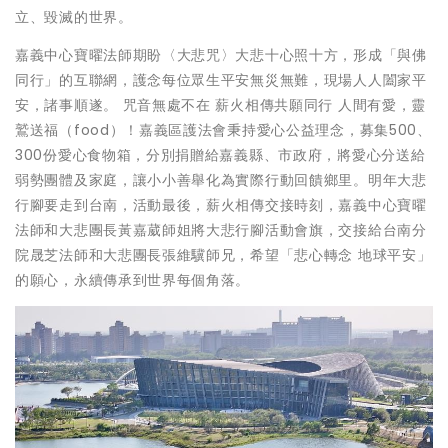
立、毀滅的世界。
嘉義中心寶曜法師期盼〈大悲咒〉大悲十心照十方，形成「與佛
同行」的互聯網，護念每位眾生平安無災無難，現場人人闔家平
安，諸事順遂。 咒音無處不在 薪火相傳共願同行 人間有愛，靈
鷲送福（food）！嘉義區護法會秉持愛心公益理念，募集500、
300份愛心食物箱，分別捐贈給嘉義縣、市政府，將愛心分送給
弱勢團體及家庭，讓小小善舉化為實際行動回饋鄉里。明年大悲
行腳要走到台南，活動最後，薪火相傳交接時刻，嘉義中心寶曜
法師和大悲團長黃嘉葳師姐將大悲行腳活動會旗，交接給台南分
院晟芝法師和大悲團長張維驥師兄，希望「悲心轉念 地球平安」
的願心，永續傳承到世界每個角落。