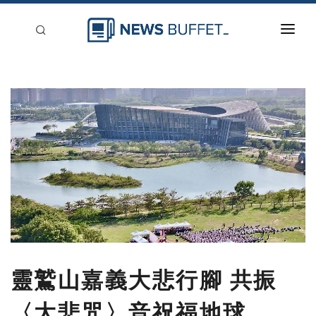
回到首頁
新聞稿分類
登入
刊登
靈鷲山嘉義大悲行腳 共振
〈大悲咒〉音祝福地球