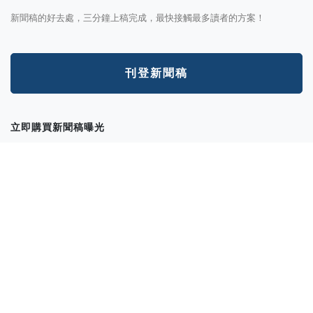
新聞稿的好去處，三分鐘上稿完成，最快接觸最多讀者的方案！
刊登新聞稿
立即購買新聞稿曝光
發一篇新聞稿透通到各大媒體的最快速、最便捷的方案！
讓新聞稿曝光
分析新聞稿成效
透過Trek數據平台的分析讓您知道你的新聞稿成效表現如何？