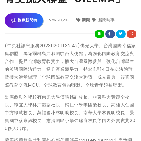
Nov 20,2023
新聞
新聞時事
推廣新聞稿
(中央社訊息服務20231120 11:32:42)佛光大學、台灣國際幸福家
庭聯盟、馬紹爾群島共和國駐台大使館，為強化國際教育交流與
合作，提昇台灣教育軟實力，擴大台灣國際參與，強化台灣學生
的英語國際溝通力，提升產業競爭力，特於11月14日在立法院群
賢樓大禮堂辦理「全球國際教育交流大聯盟」成立慶典，簽署國
際教育交流MOU、全球教育領袖聯盟、全球青年領袖聯盟。
出席參與的學校有佛光大學傅昭銘副校長、亞東科大黃茂全校
長、靜宜大學林沛澧副校長、輔仁中學李國榮校長、高雄大仁國
中方靜慧校長、萬福國小林明助校長、南華大學林聰明校長、景
興國中蔡來淑校長、志清國民小學張瑞庭校長等國內外貴賓共20
0多人出席。
蒙馬紹爾群島共和國外交部代理部長Casten Nemra出席致詞