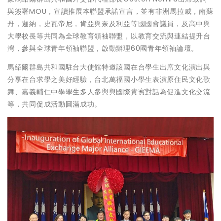
與簽署MOU，宣讀推展本聯盟承諾宣言，並有非洲馬拉威，南蘇
丹，迦納，史瓦帝尼，肯亞與奈及利亞等國國會議員，及高中與
大學校長等共同為全球教育領袖聯盟，以教育交流與連結提升台
灣，參與全球青年領袖聯盟，啟動辦理60國青年領袖論壇。
馬紹爾群島共和國駐台大使館特邀該國在台學生出席文化演出與
分享在台求學之美好經驗，台北萬福國小學生表演原住民文化歌
舞、嘉義輔仁中學學生多人參與與國際貴賓對話為促進文化交流
等，共同促成活動圓滿成功。