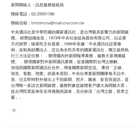
新聞聯絡人：訊息服務核稿員
聯絡電話：02-25051180
聯絡信箱：
timtimcna@mail.cna.com.tw
中央通訊社是中華民國的國家通訊社，是台灣最具影響力的新聞媒
體。 經歷組織改造，1973年中央社改組為股份有限公司，以企業
方式經營；隨著民主化發展，1996年依據「中央通訊社設置條
例」改制為財團法人，定位為全民共有的國家通訊社，獨立超然執
行三大法定任務： ．辦理國內外新聞報導業務，服務大眾傳播媒
體。 ．辦理國家對外新聞通訊業務，促進國際對台灣之瞭解。 ．
加強與國際新聞通訊社合作，增進國際新聞交流。 秉持「正確、
領先、客觀、翔實」的基本原則，中央社專業新聞團隊每天以中、
英、日文即時對外發出上千則新聞、照片、圖表、影音與資訊，是
台灣唯一多語文新聞媒體，服務對象從媒體客戶擴大為閱聽大眾；
從台灣民眾延伸至全球僑胞與讀者，充分扮演「台灣之眼，世界之
窗」。