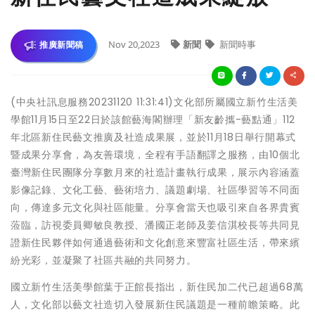
Nov 20,2023
新聞
新聞時事
推廣新聞稿
(中央社訊息服務20231120 11:31:41)文化部所屬國立新竹生活美
學館11月15日至22日於該館藝海閣辦理「新友齡攜-藝點通」112
年北區新住民藝文推廣及社造成果展，並於11月18日舉行開幕式
暨成果分享會，為友善環境，全程有手語翻譯之服務，由10個北
臺灣新住民團隊分享數月來的社造計畫執行成果，展示內容涵蓋
影像記錄、文化工藝、藝術培力、議題劇場、社區學習等不同面
向，傳達多元文化與社區能量。分享會當天也吸引來自各界貴賓
蒞臨，訪視委員卿敏良教授、潘國正老師及姜信淇校長等共同見
證新住民夥伴如何通過藝術和文化創意來豐富社區生活，帶來繽
紛光彩，並凝聚了社區共融的共同努力。
國立新竹生活美學館葉于正館長指出，新住民加二代已超過68萬
人，文化部以藝文社造切入發展新住民議題是一種前瞻策略。此