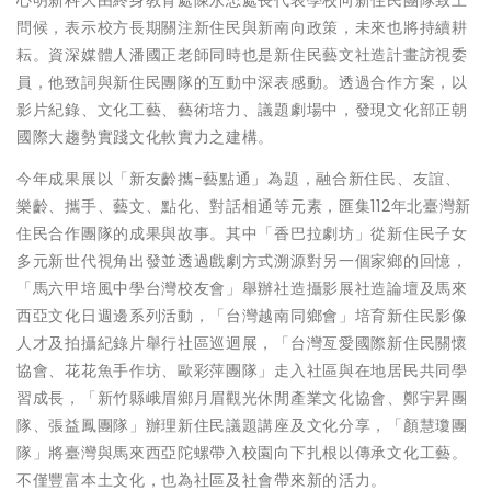
問候，表示校方長期關注新住民與新南向政策，未來也將持續耕
耘。資深媒體人潘國正老師同時也是新住民藝文社造計畫訪視委
員，他致詞與新住民團隊的互動中深表感動。透過合作方案，以
影片紀錄、文化工藝、藝術培力、議題劇場中，發現文化部正朝
國際大趨勢實踐文化軟實力之建構。
今年成果展以「新友齡攜-藝點通」為題，融合新住民、友誼、
樂齡、攜手、藝文、點化、對話相通等元素，匯集112年北臺灣新
住民合作團隊的成果與故事。其中「香巴拉劇坊」從新住民子女
多元新世代視角出發並透過戲劇方式溯源對另一個家鄉的回憶，
「馬六甲培風中學台灣校友會」舉辦社造攝影展社造論壇及馬來
西亞文化日週邊系列活動，「台灣越南同鄉會」培育新住民影像
人才及拍攝紀錄片舉行社區巡迴展，「台灣亙愛國際新住民關懷
協會、花花魚手作坊、歐彩萍團隊」走入社區與在地居民共同學
習成長，「新竹縣峨眉鄉月眉觀光休閒產業文化協會、鄭宇昇團
隊、張益鳳團隊」辦理新住民議題講座及文化分享，「顏慧瓊團
隊」將臺灣與馬來西亞陀螺帶入校園向下扎根以傳承文化工藝。
不僅豐富本土文化，也為社區及社會帶來新的活力。