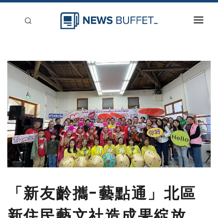
回到首頁
新聞稿分類
登入
刊登
「新友齡攜-藝點通」北區
新住民藝文社造成果綻放