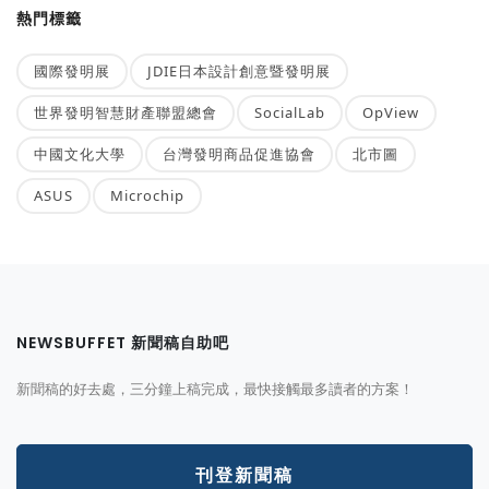
熱門標籤
國際發明展
JDIE日本設計創意暨發明展
世界發明智慧財產聯盟總會
SocialLab
OpView
中國文化大學
台灣發明商品促進協會
北市圖
ASUS
Microchip
NEWSBUFFET 新聞稿自助吧
新聞稿的好去處，三分鐘上稿完成，最快接觸最多讀者的方案！
刊登新聞稿