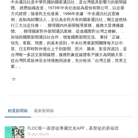
中央通訊社是中華民國的國家通訊社，是台灣最具影響力的新聞媒
體。 經歷組織改造，1973年中央社改組為股份有限公司，以企業
方式經營；隨著民主化發展，1996年依據「中央通訊社設置條
例」改制為財團法人，定位為全民共有的國家通訊社，獨立超然執
行三大法定任務： ．辦理國內外新聞報導業務，服務大眾傳播媒
體。 ．辦理國家對外新聞通訊業務，促進國際對台灣之瞭解。 ．
加強與國際新聞通訊社合作，增進國際新聞交流。 秉持「正確、
領先、客觀、翔實」的基本原則，中央社專業新聞團隊每天以中、
英、日文即時對外發出上千則新聞、照片、圖表、影音與資訊，是
台灣唯一多語文新聞媒體，服務對象從媒體客戶擴大為閱聽大眾；
從台灣民眾延伸至全球僑胞與讀者，充分扮演「台灣之眼，世界之
窗」。
精選新聞稿
最新新聞稿
FLOC唯一基督徒專屬交友APP，基督徒的新福音
2021/03/29