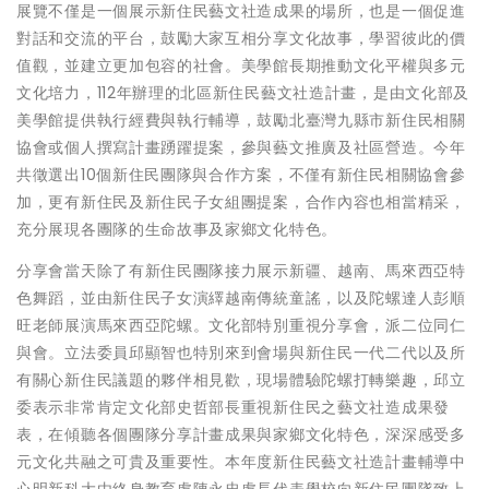
展覽不僅是一個展示新住民藝文社造成果的場所，也是一個促進
對話和交流的平台，鼓勵大家互相分享文化故事，學習彼此的價
值觀，並建立更加包容的社會。美學館長期推動文化平權與多元
文化培力，112年辦理的北區新住民藝文社造計畫，是由文化部及
美學館提供執行經費與執行輔導，鼓勵北臺灣九縣市新住民相關
協會或個人撰寫計畫踴躍提案，參與藝文推廣及社區營造。今年
共徵選出10個新住民團隊與合作方案，不僅有新住民相關協會參
加，更有新住民及新住民子女組團提案，合作內容也相當精采，
充分展現各團隊的生命故事及家鄉文化特色。
分享會當天除了有新住民團隊接力展示新疆、越南、馬來西亞特
色舞蹈，並由新住民子女演繹越南傳統童謠，以及陀螺達人彭順
旺老師展演馬來西亞陀螺。文化部特別重視分享會，派二位同仁
與會。立法委員邱顯智也特別來到會場與新住民一代二代以及所
有關心新住民議題的夥伴相見歡，現場體驗陀螺打轉樂趣，邱立
委表示非常肯定文化部史哲部長重視新住民之藝文社造成果發
表，在傾聽各個團隊分享計畫成果與家鄉文化特色，深深感受多
元文化共融之可貴及重要性。本年度新住民藝文社造計畫輔導中
心明新科大由終身教育處陳永忠處長代表學校向新住民團隊致上