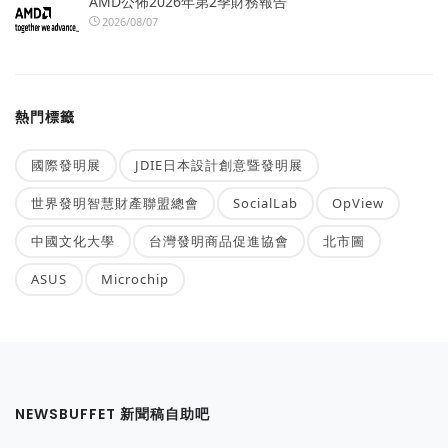
AMD公佈2026年第2季財務報告
2026/08/07
熱門標籤
國際發明展
JDIE日本設計創意暨發明展
世界發明智慧財產聯盟總會
SocialLab
OpView
中國文化大學
台灣發明商品促進協會
北市圖
ASUS
Microchip
NEWSBUFFET 新聞稿自助吧