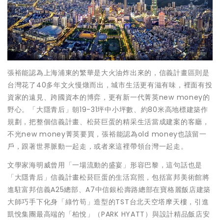
張裕能認為上海浦東的繁華是大火油炸出來的，信義計畫區則是
台灣花了40多年文火慢燉而出，城市生活更有滋有味，裡面有投
資家的遠見、跨國資本的博弈，更有新一代菁英new money的
野心。「大隱青后」朝19-31坪中小坪數、約80米高地標建築作
規劃，把整個信義計畫、松菸巨蛋的精采生活當成建案的客廳，
不光new money菁英要買，張裕能認為old money也該留一
戶，跟著世界脈動一起走，或者來這裡帶領台灣一起走。
文學家海明威曾用「一場流動的盛宴」形容巴黎，這句話也是
「大隱青后」信義計畫松菸巨蛋的生活寫照，包括富邦美術館將
進駐富邦信義A25總部、A7中信銀松壽路總部在寶格麗飯店建築
大師巧手下化身「綠竹筍」造型的TST台北天空塔摩天樓，引進
凱悅集團最高端的「柏悅」（PARK HYATT）與設計精品飯店安