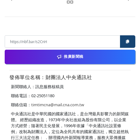
推廣新聞稿
發佈單位名稱：財團法人中央通訊社
新聞聯絡人：訊息服務核稿員
聯絡電話：02-25051180
聯絡信箱：
timtimcna@mail.cna.com.tw
中央通訊社是中華民國的國家通訊社，是台灣最具影響力的新聞媒
體。 經歷組織改造，1973年中央社改組為股份有限公司，以企業
方式經營；隨著民主化發展，1996年依據「中央通訊社設置條
例」改制為財團法人，定位為全民共有的國家通訊社，獨立超然執
行三大法定任務： ．辦理國內外新聞報導業務，服務大眾傳播媒