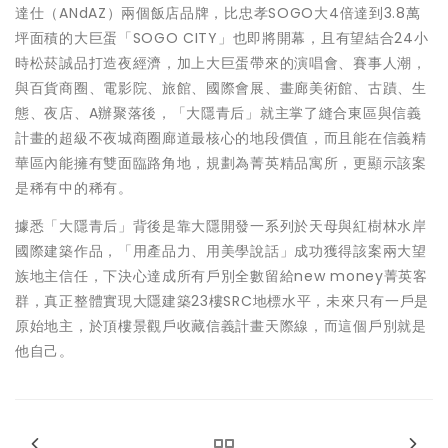
達仕（ANdAZ）兩個飯店品牌，比忠孝SOGO大4倍達到3.8萬
坪面積的大巨蛋「SOGO CITY」也即將開幕，且有望結合24小
時松菸誠品打造夜經濟，加上大巨蛋帶來的演唱會、賽事人潮，
與百貨商圈、電影院、旅館、國際會展、畫廊美術館、古蹟、生
態、夜店、A辦聚落後，「大隱青后」就主掌了縫合東區與信義
計畫的超級不夜城商圈廊道最核心的地段價值，而且能在信義精
華區內能擁有雙面臨路角地，規劃為菁英精品寓所，更顯示該案
是稀有中的稀有。
據悉「大隱青后」背後是靠大隱開發一系列於天母與紅樹林水岸
國際建築作品，「用產品力、用美學說話」成功獲得該案兩大望
族地主信任，下決心達成所有戶別全數留給new money菁英客
群，真正整體實現大隱建築23樓SRC地標水平，未來只有一戶是
原始地主，於頂樓景觀戶收藏信義計畫天際線，而這個戶別就是
他自己。