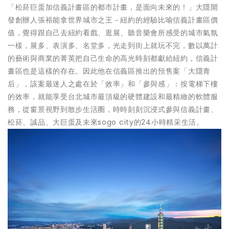
「松菸巨蛋加信義計畫區的都市計畫，是面向未來的！」大隱開
發創辦人張裕能拿世界城市之王－紐約的經驗比喻信義計畫區價
值，覺得跟自己去紐約看戲、逛展、聽音樂會所感受的城市氣氛
一樣，展多、表演多、名堂多，光走到街上就玩不完，數以萬計
的藝術與商業的菁英把自己生命的高光時刻都獻給紐約，信義計
畫區也是這樣的存在。因此他在信義區推出的預售案「大隱青
后」，該案最迷人之處在於「效率」和「參與感」：按電梯下樓
的效率，就能享受台北城市最頂級的硬體建設和最精緻的軟體服
務，從窗景視野到散步生活圈，時時刻刻沉浸式參與信義計畫、
松菸、誠品、大巨蛋及未來sogo city的24小時精采生活。