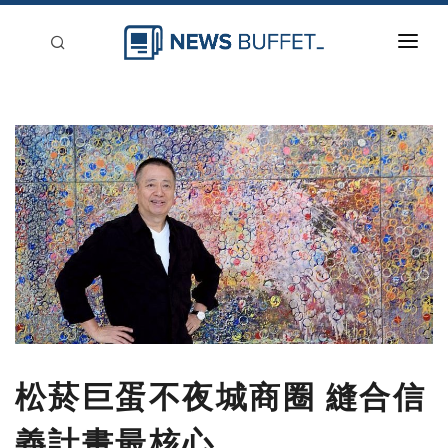
回到首頁
新聞稿分類
登入
刊登
松菸巨蛋不夜城商圈 縫合信
義計畫最核心