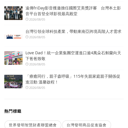
遠傳friDay影音獲邀擔任國際艾美獎評審 台灣本土影
音平台首登全球影視最高殿堂
2026/08/05
台灣引領全球科技產業，帶動東南亞跨境高階人才需求
2026/08/05
Love Dad！統一企業集團空運進口逾4萬朵石斛蘭向天
下爸爸致敬
2026/08/05
「療癒同行，親子森呼吸」115年失親家庭親子關係促
進活動 溫馨啟程！
2026/08/05
熱門標籤
世界發明智慧財產聯盟總會
台灣發明商品促進協會