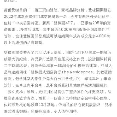
獲好評。
從備受矚目的「一聯三寶由雙陸」豪宅品牌分析，雙橡園開發在
2022年成為高價住宅成交總量第一名，今年動向格外受到關注，
位於「中央公園特區」新案「雙橡園4117」，已累積205筆的實
價揭露，均價75.6萬，其中超過4000萬有165筆受到高價住宅
管制，也使雙橡園開發應該可以連續兩年成為成交最多4000萬
以上高總價的品牌建商。
雙橡園開發整合了共4117坪大基地，同時也創下品牌單一開發面
積最大的紀錄，為品牌打造最高住居規格之作品，設計團隊耗費
二年時間琢磨，規劃全區域唯一SS鋼骨的41樓最高建築，並融入
品牌連續四棟「雙橡園式酒店御邸The Residences」的軟硬體
規劃，包含建築內部住戶每天百分百會使用的「單進單出」車道
設計，在車道內不會車，及不會感受到其他住戶裝潢期困擾的
「獨立貨梯」動線，更特別的是提供了靈活彈性的坪數選項，深
獲高資產族群青睞，而其下一個案子也持續鎖定台中核心區塊，
位於市政核心地段1920坪基地，依過往的貼心規劃設計及「雙橡
園式酒店御邸」的獨特服務，令人值得期待。