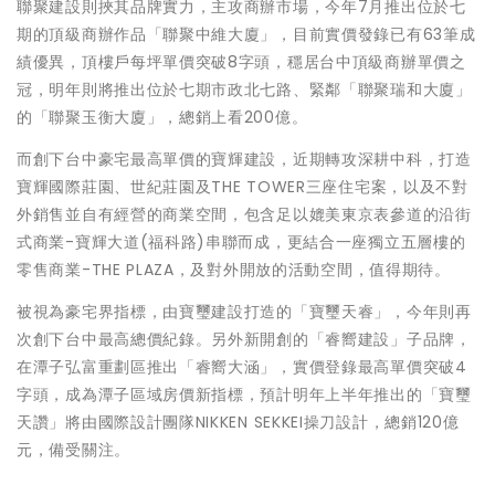
聯聚建設則挾其品牌實力，主攻商辦市場，今年7月推出位於七
期的頂級商辦作品「聯聚中維大廈」，目前實價發錄已有63筆成
績優異，頂樓戶每坪單價突破8字頭，穩居台中頂級商辦單價之
冠，明年則將推出位於七期市政北七路、緊鄰「聯聚瑞和大廈」
的「聯聚玉衡大廈」，總銷上看200億。
而創下台中豪宅最高單價的寶輝建設，近期轉攻深耕中科，打造
寶輝國際莊園、世紀莊園及THE TOWER三座住宅案，以及不對
外銷售並自有經營的商業空間，包含足以媲美東京表參道的沿街
式商業-寶輝大道(福科路)串聯而成，更結合一座獨立五層樓的
零售商業-THE PLAZA，及對外開放的活動空間，值得期待。
被視為豪宅界指標，由寶璽建設打造的「寶璽天睿」，今年則再
次創下台中最高總價紀錄。另外新開創的「睿嚮建設」子品牌，
在潭子弘富重劃區推出「睿嚮大涵」，實價登錄最高單價突破4
字頭，成為潭子區域房價新指標，預計明年上半年推出的「寶璽
天讚」將由國際設計團隊NIKKEN SEKKEI操刀設計，總銷120億
元，備受關注。