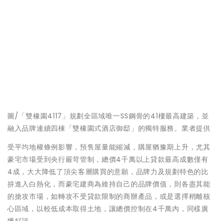
圖/「雙橡園4117」規劃全區域唯一SS鋼骨的41樓最高建築，並
融入品牌連續四棟「雙橡園式酒店御邸」的獨特服務。業者提供
受平均地權條例影響，預售屋量能縮減，購屋猶豫期上升，尤其
豪宅市場受到央行嚴苛管制，總價4千萬以上貸款最高成數僅有
4成，大大降低了頂尖客層購買的意願，品牌力及規劃特色的比
拚進入白熱化，而豪宅建商為維持自己的品牌價值，則各盡其能
的搶攻市場，如轉攻不受貸款限制的商辦產品，或是選擇稍離核
心區域，以較低成本取得土地，讓總價控制在4千萬內，同樣廣