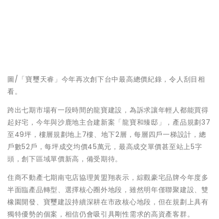
圖/「寶璽天睿」今年再次創下台中最高總價紀錄，令人刮目相
看。
跨出七期市場有一段時間的龍寶建設，為訴求讓年輕人都能買得
起好宅，今年與沙鹿地主合建新案「龍寶和臻邸」，產品規劃37
至49坪，樓層規劃地上7樓、地下2層，每層四戶一梯設計，總
戶數52戶，每坪成交均價45萬元，最高成交單價甚至站上5字
頭，創下區域單價新高，備受期待。
住商不動產七期南屯店協理黃盟翔表示，綜觀豪宅品牌今年度多
半面臨產品轉型、選擇核心圈外地段，雖然明年僅聯聚建設、雙
橡園開發、寶璽建設持續深耕在市政核心地段，但在規劃上具有
獨特優勢的個案，相信仍會吸引具剛性需求的高資產客群。