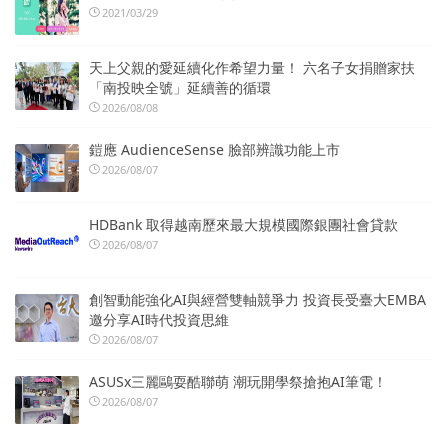
2021/03/29
天上父親的愛延續化作希望力量！ 六名子女捐贈家扶
「南投映全號」延續善的循環
2026/08/08
鎧應 AudienceSense 臉部辨識功能上市
2026/08/07
HDBank 取得越南歷來最大規模國際銀團社會貸款
2026/08/07
創智動能強化AI與經營雙軸競爭力 投資長受臺大EMBA
邀分享AI時代投資思維
2026/08/07
ASUSx三麗鷗耍酷聯萌 潮玩開學祭搶抱AI筆電！
2026/08/07