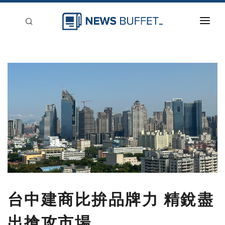
回到首頁
新聞稿分類
登入
刊登
台中建商比拚品牌力 精銳盡
出搶攻市場