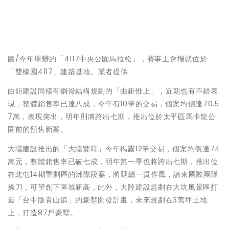
圖/今年舉辦的「4117中央公園馬拉松」，賽事主會場就位於
「雙橡園4117」建築基地。業者提供
由鉅建設同樣有鋼骨結構規劃的「由鉅惟上」，近期也有不錯表
現，整體銷售率已達八成，今年有10筆的交易，個案均價達70.5
7萬，表現突出，明年則將跨出七期，推出位於太平區馬卡龍公
園前的預售新案。
大陸建設推出的「大陸豐蒔」今年揭露12筆交易，個案均價達74
萬元，整體銷售率已破七成，明年第一季也將跨出七期，推出位
在北屯14期重劃區的洲際段案，將延續一貫作風，請來國際團隊
操刀，可望創下區域新高，此外，大陸建設規劃在大坑風景區打
造「台中版青山鎮」的豪墅開發計畫，未來規劃在3萬坪土地
上，打造87戶豪墅。