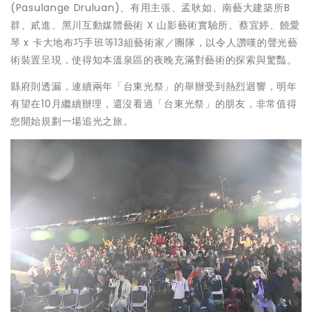
(Pasulange Druluan)、有用主張、孟耿如、南藝大建築所B
群、貳進、黑川互動媒體藝術 X 山影藝術實驗所、蔡宜婷、饒愛
琴 x 卡大地布巧手班等13組藝術家／團隊，以令人讚嘆的聲光藝
術裝置呈現，使得知本溫泉區的夜晚充滿對藝術的探索與驚豔。
縣府則透漏，連續兩年「台東光祭」的舉辦受到熱烈迴響，明年
有望在10月繼續辦理，還沒看過「台東光祭」的朋友，非常值得
您開始規劃一場追光之旅。