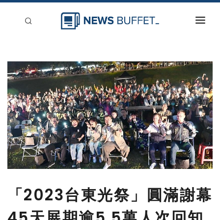
回到首頁
新聞稿分類
登入
刊登
「2023台東光祭」圓滿謝幕
45天展期逾5.5萬人次回知