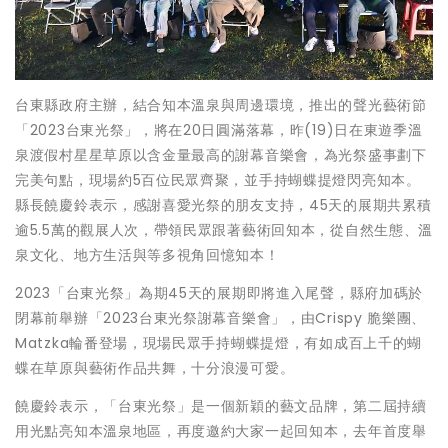
台東縣政府主辦，結合知本溫泉與周邊環境，推出的聲光藝術節
「2023台東光祭」，將在20日圓滿落幕，昨(19)日在東遊季溫
泉渡假村星星草原以含金量最高的謝幕音樂會，為光祭盛事劃下
完美句點，現場約5百位民眾齊聚，並手持蝴蝶提燈閃亮知本。
縣長饒慶鈴表示，感謝喜愛光祭的朋友支持，45天的展期共累積
逾5.5萬的觀展人次，帶領民眾跟著藝術回知本，從自然生態、溫
泉文化、地方生活與等多視角回憶知本！
2023「台東光祭」為期45天的展期即將進入尾聲，縣府加碼於
閉幕前舉辦「2023台東光祭謝幕音樂會」，由Crispy 脆樂團、
Matzka輪番登場，現場民眾手持蝴蝶提燈，有如成百上千的蝴
蝶在草原與藝術作品共舞，十分浪漫可愛。
饒慶鈴表示，「台東光祭」是一個新穎的藝文品牌，第二屆持續
用光點亮知本溫泉地區，再度邀約大家一起回知本，去年首度舉