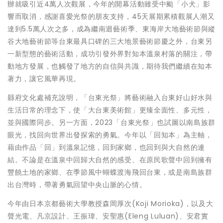
辦就吸引近4萬人次觀展，今年的開幕活動雖受中颱「小犬」影
響而取消，感謝喜愛光祭的朋友支持，45天展期累積觀展人潮又
達到5.5萬人次之多，成為繼南迴藝術季、東海岸大地藝術節與縱
谷大地藝術節等台東最具口碑的三大地景藝術節慶之外，台東另
一新型態的藝術活動，成功引發外界對知本溫泉村落的關注，帶
動地方發展，也觸發了地方的自信與共識，期待我們繼續在知本
著力，讓它風華再現。
縣府文化處補充說明，「台東光祭」將藝術融入台東好山好水與
生活日常的理念下，使「大台東美術館」更臻全面性、多元性，
並與國際同步。另一方面，2023「台東光祭」也試圖以南島族群
眼光，找回向世界出發探索的勇氣。今年以「回知本」為主軸，
藉由作品「回」到溫泉記憶，回到家鄉，也回到與大自然的連
結。不論是在溫泉中回歸大自然的感受、在原民歌聲中回到擁有
豐饒土地的家鄉、在季節風中蝴蝶渡海飛回台東，或是南島族群
出台灣時，帶著勇氣回望中央山脈的心情。
今年由日本京都藝術大學教授森岡厚次(Koji Morioka)，以及大
聲光電、凡京設計、王振瑋、安聖惠(Eleng Luluan)、安君實