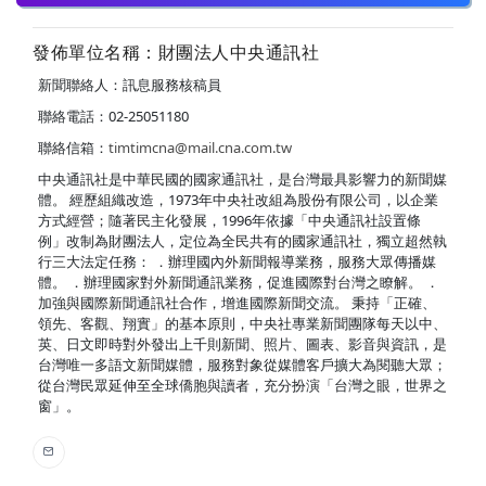
發佈單位名稱：財團法人中央通訊社
新聞聯絡人：訊息服務核稿員
聯絡電話：02-25051180
聯絡信箱：
timtimcna@mail.cna.com.tw
中央通訊社是中華民國的國家通訊社，是台灣最具影響力的新聞媒
體。 經歷組織改造，1973年中央社改組為股份有限公司，以企業
方式經營；隨著民主化發展，1996年依據「中央通訊社設置條
例」改制為財團法人，定位為全民共有的國家通訊社，獨立超然執
行三大法定任務： ．辦理國內外新聞報導業務，服務大眾傳播媒
體。 ．辦理國家對外新聞通訊業務，促進國際對台灣之瞭解。 ．
加強與國際新聞通訊社合作，增進國際新聞交流。 秉持「正確、
領先、客觀、翔實」的基本原則，中央社專業新聞團隊每天以中、
英、日文即時對外發出上千則新聞、照片、圖表、影音與資訊，是
台灣唯一多語文新聞媒體，服務對象從媒體客戶擴大為閱聽大眾；
從台灣民眾延伸至全球僑胞與讀者，充分扮演「台灣之眼，世界之
窗」。