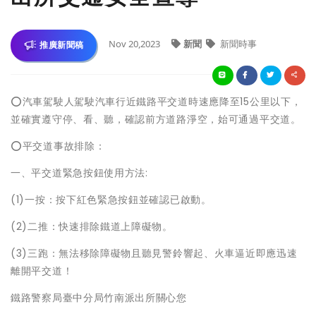
Nov 20,2023
新聞
新聞時事
推廣新聞稿
⭕汽車駕駛人駕駛汽車行近鐵路平交道時速應降至15公里以下，
並確實遵守停、看、聽，確認前方道路淨空，始可通過平交道。
⭕平交道事故排除：
一、平交道緊急按鈕使用方法:
(1)一按：按下紅色緊急按鈕並確認已啟動。
(2)二推：快速排除鐵道上障礙物。
(3)三跑：無法移除障礙物且聽見警鈴響起、火車逼近即應迅速
離開平交道！
鐵路警察局臺中分局竹南派出所關心您