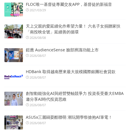
FLOC唯一基督徒專屬交友APP，基督徒的新福音
2021/03/29
天上父親的愛延續化作希望力量！ 六名子女捐贈家扶
「南投映全號」延續善的循環
2026/08/08
鎧應 AudienceSense 臉部辨識功能上市
2026/08/07
HDBank 取得越南歷來最大規模國際銀團社會貸款
2026/08/07
創智動能強化AI與經營雙軸競爭力 投資長受臺大EMBA
邀分享AI時代投資思維
2026/08/07
ASUSx三麗鷗耍酷聯萌 潮玩開學祭搶抱AI筆電！
2026/08/07