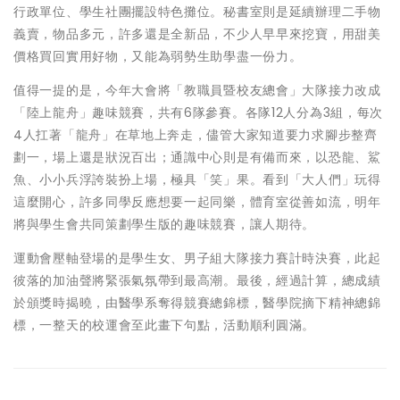
行政單位、學生社團擺設特色攤位。秘書室則是延續辦理二手物
義賣，物品多元，許多還是全新品，不少人早早來挖寶，用甜美
價格買回實用好物，又能為弱勢生助學盡一份力。
值得一提的是，今年大會將「教職員暨校友總會」大隊接力改成
「陸上龍舟」趣味競賽，共有6隊參賽。各隊12人分為3組，每次
4人扛著「龍舟」在草地上奔走，儘管大家知道要力求腳步整齊
劃一，場上還是狀況百出；通識中心則是有備而來，以恐龍、鯊
魚、小小兵浮誇裝扮上場，極具「笑」果。看到「大人們」玩得
這麼開心，許多同學反應想要一起同樂，體育室從善如流，明年
將與學生會共同策劃學生版的趣味競賽，讓人期待。
運動會壓軸登場的是學生女、男子組大隊接力賽計時決賽，此起
彼落的加油聲將緊張氣氛帶到最高潮。最後，經過計算，總成績
於頒獎時揭曉，由醫學系奪得競賽總錦標，醫學院摘下精神總錦
標，一整天的校運會至此畫下句點，活動順利圓滿。