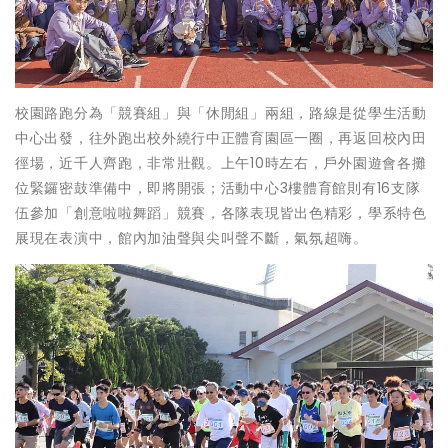
校園路跑分為「競賽組」與「休閒組」兩組，路線是從學生活動
中心出發，往外跑出校外繞行中正體育園區一圈，再返回校內田
徑場，近千人齊跑，非常壯觀。上午10時左右，戶外園遊會各攤
位緊鑼密鼓準備中，即將開張；活動中心3樓體育館則有16支隊
伍參加「創意啦啦舞蹈」競賽，各隊表現皆出色精彩，學系特色
展現在表演中，館內加油聲與尖叫聲不斷，氣氛超嗨。