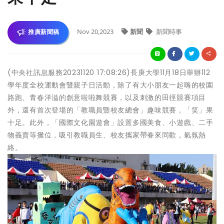
Nov 20,2023
新聞
新聞時事
推廣新聞稿
(中央社訊息服務20231120 17:08:26)長庚大學11月18日舉辦112
學年度全校運動會暨親子日活動，除了有大小朋友一起嗨的校園
路跑、青春洋溢的創意啦啦舞競賽，以及刺激的田徑競賽項目
外，還有首次登場的「教職員暨校友總會」趣味競賽，「笑」果
十足。此外，「國際文化園遊會」設置多國美食、小遊戲、二手
物義賣等攤位，吸引教職員生、校友攜家帶眷來同歡，氣氛熱
絡。