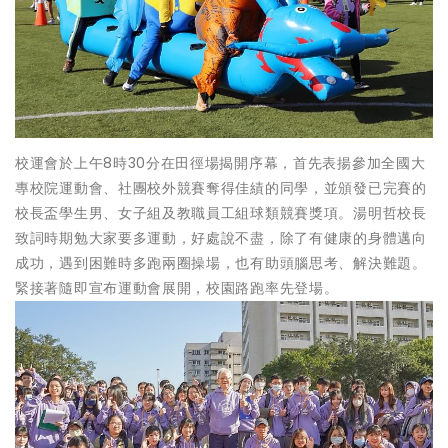
校運會於上午8時30分在田徑場揭開序幕，首先表揚參加全國大
專校院運動會、社團校外競賽奪得佳績的同學，並頒發已完賽的
校長盃學生男、女子組及教職員工組球類競賽獎項。湯明哲校長
致詞時期勉大家要多運動，好處說不盡，除了有健康的身體邁向
成功，遇到困難時多跑兩圈操場，也有助頭腦思考、解決難題。
緊接著隨即宣布運動會展開，校園路跑率先登場。