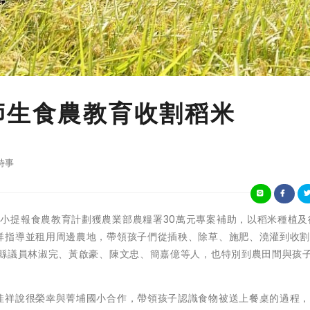
師生食農教育收割稻米
時事
嘉義縣菁埔國小提報食農教育計劃獲農業部農糧署30萬元專案補助，以稻米種植
祥指導並租用周邊農地，帶領孩子們從插秧、除草、施肥、澆灌到收
、縣議員林淑完、黃啟豪、陳文忠、簡嘉億等人，也特別到農田間與孩
佳祥說很榮幸與菁埔國小合作，帶領孩子認識食物被送上餐桌的過程