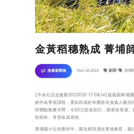
金黃稻穗熟成 菁埔
Nov 20,2023
新聞
新聞
推廣新聞稿
(中央社訊息服務20231120 17:08:14)
銷作為學習課程，委由民雄好米榮苗米負責人嚴佳
田體驗務農辛勞，今20日是收割日，縣長翁章梁
割稻米、享受收成喜悅。
菁埔國小位於農村中，鄰近稻田適合實地教育，嚴