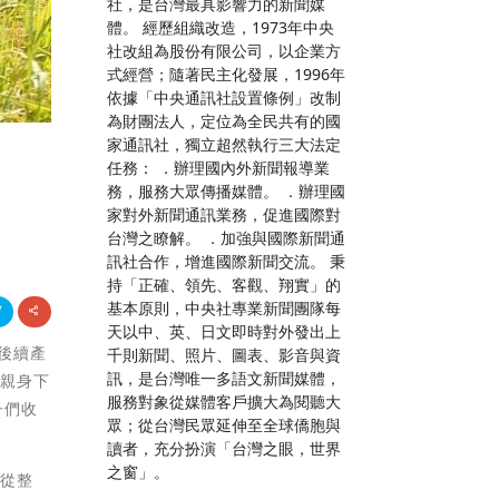
社，是台灣最具影響力的新聞媒
體。 經歷組織改造，1973年中央
社改組為股份有限公司，以企業方
式經營；隨著民主化發展，1996年
依據「中央通訊社設置條例」改制
為財團法人，定位為全民共有的國
家通訊社，獨立超然執行三大法定
任務： ．辦理國內外新聞報導業
務，服務大眾傳播媒體。 ．辦理國
家對外新聞通訊業務，促進國際對
台灣之瞭解。 ．加強與國際新聞通
訊社合作，增進國際新聞交流。 秉
持「正確、領先、客觀、翔實」的
基本原則，中央社專業新聞團隊每
天以中、英、日文即時對外發出上
及後續產
千則新聞、照片、圖表、影音與資
訊，是台灣唯一多語文新聞媒體，
割親身下
服務對象從媒體客戶擴大為閱聽大
子們收
眾；從台灣民眾延伸至全球僑胞與
讀者，充分扮演「台灣之眼，世界
之窗」。
，從整