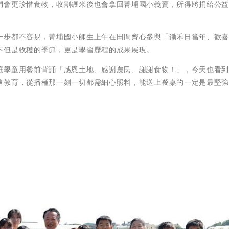
們會更珍惜食物，收割碾米後也會拿回菁埔國小義賣，所得將捐給公
一步都不容易，菁埔國小師生上午在田間齊心參與「鋤禾日當年、歡
不但是收穫的季節，更是學習歷程的成果展現。
讓學童用餐前背誦「感恩土地、感謝農民、謝謝食物！」，今天也看
格教育，從播種那一刻一切都需細心照料，能送上餐桌的一定是最堅