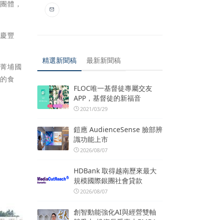
益團體，
喜慶豐
精選新聞稿
最新新聞稿
到菁埔國
強的食
FLOC唯一基督徒專屬交友
APP，基督徒的新福音
2021/03/29
鎧應 AudienceSense 臉部辨
識功能上市
2026/08/07
HDBank 取得越南歷來最大
規模國際銀團社會貸款
2026/08/07
創智動能強化AI與經營雙軸