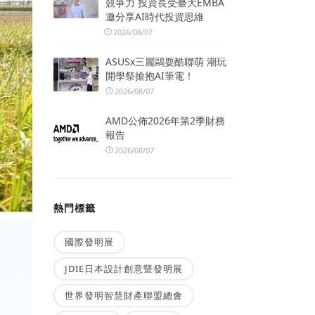
競爭力 投資長受臺大EMBA
邀分享AI時代投資思維
2026/08/07
ASUSx三麗鷗耍酷聯萌 潮玩
開學祭搶抱AI筆電！
2026/08/07
AMD公佈2026年第2季財務
報告
2026/08/07
熱門標籤
國際發明展
JDIE日本設計創意暨發明展
世界發明智慧財產聯盟總會