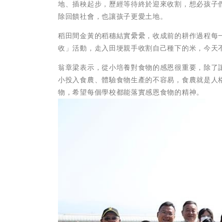
地、插秧起步，歷經等待終於迎來收割，想必孩子
除回饋社會，也讓孩子更愛土地。
稻田間金黃的稻穗結實纍纍，收成前的耕作過程每
收」活動，走入田埂親手收割自己種下的米，今天
翁章梁表示，從小培養對食物的感恩很重要，除了
小投入食農、體驗食物生產的不容易，食農就是人
物，希望每個學校都能落實感恩食物的精神。