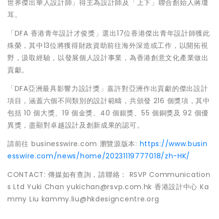
世界傑出華人設計師」得主為設計師及「上下」聯合創始人蔣瓊
耳。
「DFA 香港青年設計才俊獎」選出17位香港傑出青年設計師獲此
殊榮，其中13位將獲得財政資助前往海外深造或工作，以開拓視
野，汲取經驗，以發展個人設計事業，為香港創意文化產業做出
貢獻。
「DFA亞洲最具影響力設計獎」嘉許對亞洲作出貢獻的傑出設計
項目，涵蓋六個不同類別的設計範疇，共頒發 216 個獎項，其中
包括 10 個大獎、19 個金獎、40 個銀獎、55 個銅獎及 92 個優
異獎，盡顯對卓越設計及創新成果的認可。
請前往 businesswire.com 瀏覽源版本:
https://www.busin
esswire.com/news/home/20231119777018/zh-HK/
CONTACT: 傳媒如有查詢，請聯絡： RSVP Communication
s Ltd Yuki Chan yukichan@rsvp.com.hk 香港設計中心 Ka
mmy Liu kammy.liu@hkdesigncentre.org