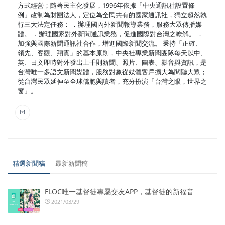
方式經營；隨著民主化發展，1996年依據「中央通訊社設置條
例」改制為財團法人，定位為全民共有的國家通訊社，獨立超然執
行三大法定任務： ．辦理國內外新聞報導業務，服務大眾傳播媒
體。 ．辦理國家對外新聞通訊業務，促進國際對台灣之瞭解。 ．
加強與國際新聞通訊社合作，增進國際新聞交流。 秉持「正確、
領先、客觀、翔實」的基本原則，中央社專業新聞團隊每天以中、
英、日文即時對外發出上千則新聞、照片、圖表、影音與資訊，是
台灣唯一多語文新聞媒體，服務對象從媒體客戶擴大為閱聽大眾；
從台灣民眾延伸至全球僑胞與讀者，充分扮演「台灣之眼，世界之
窗」。
精選新聞稿
最新新聞稿
FLOC唯一基督徒專屬交友APP，基督徒的新福音
2021/03/29